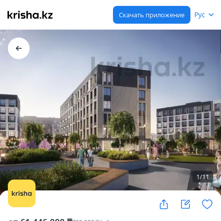
Рус
Скачать приложение
1
/
11