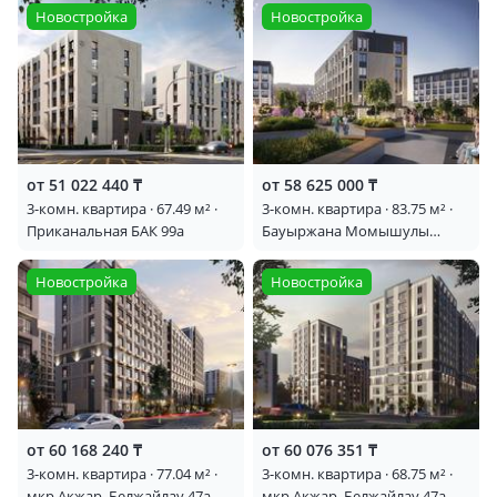
Новостройка
Новостройка
от 51 022 440 ₸
от 58 625 000 ₸
3-комн. квартира · 67.49 м² · ​
3-комн. квартира · 83.75 м² ·
Приканальная БАК 99а
Бауыржана Момышулы
11/14а
Новостройка
Новостройка
от 60 168 240 ₸
от 60 076 351 ₸
3-комн. квартира · 77.04 м² ·
3-комн. квартира · 68.75 м² ·
мкр Акжар, Белжайлау 47а
мкр Акжар, Белжайлау 47а