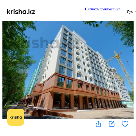
Скачать приложение
Рус
1
/
20