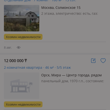
Москва, Солмонское 15
2 этажа, электричество: есть, газ:
можно подключить, меблирована
частично, Дом находится в городе
Череповец. Дом 180 квадратов. 2
этажа и мансарда. Участок 13 соток.
Хозяин недвижимости
Баня, септик, скважина, свет. В д…
8 авг.
12 000 000
₸
2-комнатная квартира · 46 м² · 5/5 этаж
Орск, Мира — Центр города, рядом
площадь Комсомольская, рынок
панельный дом, 1970 г.п., состояние:
Авангард.
не новый, но аккуратный ремонт,
потолки 2.5м., санузел совмещенный,
меблирована частично, Квартира
теплая, ухоженная
Хозяин недвижимости