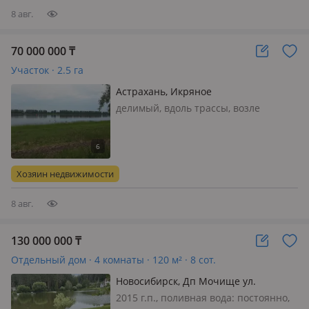
8 авг.
70 000 000
₸
Участок · 2.5 га
Астрахань, Икряное
делимый, вдоль трассы, возле
водоёма, реки, КХ,
*ИНВЕСТИЦИОННОЕ ПРЕДЛОЖЕНИЕ*
ИДЕАЛЬНО ДЛЯ БИЗНЕСА!
Земельный участок 2, 5 га |
Хозяин недвижимости
федеральная трасса Р-22 «Кавказ» |
Астраханская область* одно из гла…
8 авг.
130 000 000
₸
Отдельный дом · 4 комнаты · 120 м² · 8 сот.
Новосибирск, Дп Мочище ул.
Радужная 47
2015 г.п., поливная вода: постоянно,