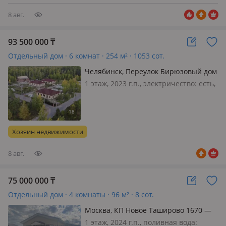
недвижимость или иные активы, аато
и др. в Актобе ДОМ…
8 авг.
93 500 000
₸
Отдельный дом · 6 комнат · 254 м² · 1053 сот.
Челябинск, Переулок Бирюзовый дом
5 — Кременкульское поселение
1 этаж, 2023 г.п., электричество: есть,
газ: можно подключить, потолки
2.5м., Новая постройка в лесном
массиве, рядом озеро,
инфраструктура, до города 10 км,
Хозяин недвижимости
асфальт, рядом детский сад, школа
8 авг.
75 000 000
₸
Отдельный дом · 4 комнаты · 96 м² · 8 сот.
Москва, КП Новое Таширово 1670 —
Наро-Фоминский рн.
1 этаж, 2024 г.п., поливная вода: