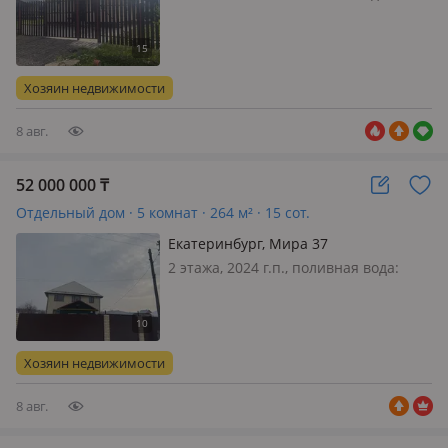
постоянно, электричество: есть, газ:
нет, потолки 2.7м., Дом под ключ, 3
спальни гостевая комната
совмещена с кухонной зоной имеется
Хозяин недвижимости
электро отопление, канализ…
8 авг.
52 000 000
₸
Отдельный дом · 5 комнат · 264 м² · 15 сот.
Екатеринбург, Мира 37
2 этажа, 2024 г.п., поливная вода:
постоянно, электричество: есть, газ:
магистральный, потолки 3м., без
мебели, Продается дом 260 м2, 2
этажа + технический этаж под всем
Хозяин недвижимости
домом, высота тех этажа 1.8…
8 авг.