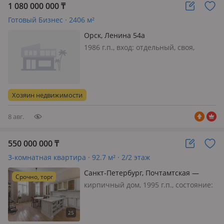
1 080 000 000
₸
Готовый Бизнес · 2406 м²
Орск, Ленина 54а
1986 г.п., вход: отдельный, своя,
Продается готовый, действующий
бизнес. Ресторанно-гостиничный
комплекс, S-2406, 2 кв. м., С
кадастровым номером 56:43:0201011:
Хозяин недвижимости
778. Земля в собственности S-5.387
кв…
8 авг.
550 000 000
₸
3-комнатная квартира · 92.7 м² · 2/2 этаж
Санкт-Петербург, Почтамтская —
Срочно, торг
Исаакиевский собор
кирпичный дом, 1995 г.п., состояние:
свежий ремонт, потолки 4.4м.,
санузел раздельный, меблирована
полностью, Возможен обмен на