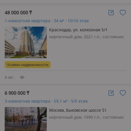
48 000 000
₸
1-комнатная квартира · 34 м² · 10/16 этаж
Краснодар, ул. колхозная 5/1
кирпичный дом, 2021 г.п., состояние:
свежий ремонт, потолки 25м., санузел
совмещенный, меблирована
полностью, Предложение для тех, кто
хочет иметь недвижимость в центре
Хозяин недвижимости
Краснодара! Продаётся студия 3…
8 авг.
6 900 000
₸
3-комнатная квартира · 59.1 м² · 5/5 этаж
Москва, Быковское шоссе 51
кирпичный дом, 1990 г.п., состояние:
требует ремонта, потолки 2.7м.,
санузел раздельный, меблирована