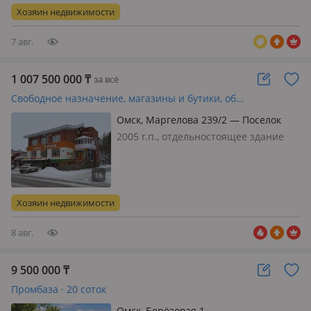
недвижимость в Казахстане. Дoм был
Хозяин недвижимости
пострoен в 1756 гoду, в 1966 го…
7 авг.
1 007 500 000
₸
за всё
Свободное назначение, магазины и бутики, общепит, бани, гостиницы и зоны отдыха · 1200 м²
Омск, Маргелова 239/2 — Поселок
Солнечный
2005 г.п., отдельностоящее здание
Действующий рентабельный бизнес,
состояние: cвежий ремонт, вход:
отдельный, сигнализация,
видеонаблюдение, пожарная
Хозяин недвижимости
сигнализация, своя, потолки 3м.,
Электроснабжен…
8 авг.
9 500 000
₸
Промбаза · 20 соток
Омск, Берёзовая 1