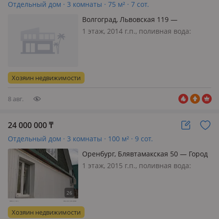
Отдельный дом · 3 комнаты · 75 м² · 7 сот.
Волгоград, Львовская 119 —
Ворошиловский район, на берегу
1 этаж, 2014 г.п., поливная вода:
Волги.
постоянно, электричество: есть, газ:
магистральный, потолки 2.4м.,
меблирована полностью, До
остановки троллейбуса 5 минут, до
Хозяин недвижимости
остановки скоростного трамвая 10
минут…
8 авг.
24 000 000
₸
Отдельный дом · 3 комнаты · 100 м² · 9 сот.
Оренбург, Блявтамакская 50 — Город
Медногорск
1 этаж, 2015 г.п., поливная вода:
постоянно, электричество: есть, газ:
автономный, меблирована
полностью, Обмен на Россию.
Продам или обменяю на
Хозяин недвижимости