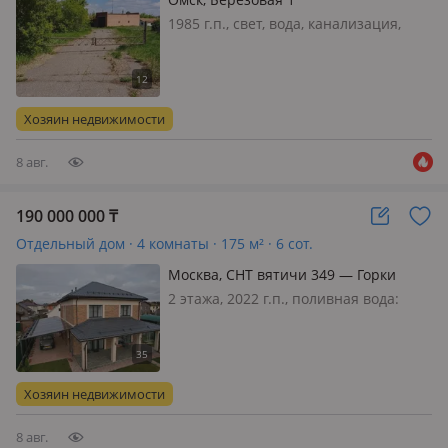
1985 г.п., свет, вода, канализация,
потолки 4м., Продам
производственное помещение в селе
Трубецкое 50 км. от Омска. Асфальт
до места. Площадь 300 кв. м. Кладка в
Хозяин недвижимости
2, 5 кирпича. Общая площадь 20
сото…
8 авг.
190 000 000
₸
Отдельный дом · 4 комнаты · 175 м² · 6 сот.
Москва, СНТ вятичи 349 — Горки
ленинские
2 этажа, 2022 г.п., поливная вода:
постоянно, электричество: есть, газ:
можно подключить, потолки 3м.,
меблирована полностью, Дом под
тапочки, укомлектован мебелью и
Хозяин недвижимости
техникойГорки Ленинские, 10 км о…
8 авг.