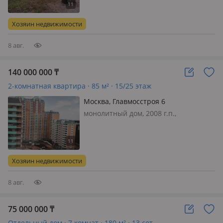
частично, Продается тёплая уютная
3комнатная квартира по адресу
Хозяин недвижимости
Московская область Быковское
шосс…
8 авг.
140 000 000
₸
2-комнатная квартира · 85 м² · 15/25 этаж
Москва, Главмосстроя 6
монолитный дом, 2008 г.п.,
состояние: требует ремонта, санузел
раздельный, Ближайшее метро
Говорово. Развитая инфраструктура.
Возможен обмен на жилые/
Хозяин недвижимости
коммерческие недвижимости в
Астане, Алмат…
8 авг.
75 000 000
₸
Отдельный дом · 7 комнат · 180 м² · 13 сот.