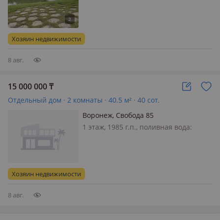
электричество: есть, газ:
магистральный, Престижный
коттеджный посёлок зона для
прогулок очень красивое озеро, в
Хозяин недвижимости
лесу дорога для катания на лыжах,
квадроцикл…
8 авг.
15 000 000
₸
Отдельный дом · 2 комнаты · 40.5 м² · 40 сот.
Воронеж, Свобода 85
1 этаж, 1985 г.п., поливная вода:
постоянно, газ: магистральный,
потолки 2.5м., меблирована
частично, Усадьба графа Воронцова
с. воронцовка Воронежской обл муз.
Хозяин недвижимости
школа, дед. сад, магазины.
библиотека…
8 авг.