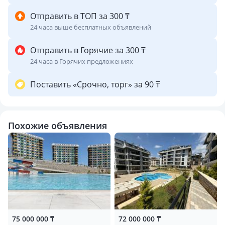
Беседка, зона для барбекю
Теннисный/баскетбольный корт
Отправить в ТОП за 300 ₸
Резервный генератор
24 часа выше бесплатных объявлений
Открытая парковка
Охрана и видеонаблюдение
Отправить в Горячие за 300 ₸
24 часа в Горячих предложениях
Рассмотрю варианты обмена на коммерческую технику
Поставить «Срочно, торг» за 90 ₸
(еврофуры) или недвижимость в Алматы и Астане.
Варианты на автомобили не старше 2022 года выпуска.
Предложения
Похожие объявления
75 000 000 ₸
72 000 000 ₸