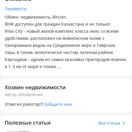
Перевести
Обмен: недвижимость, Bitcoin.
ВНЖ доступен для граждан Казахстана и не только!
Ihlas City - новый жилой комплекс класса люкс со всеми
удобствами, расположен на живописном холме с
панорамным видом на Средиземное море и Таврские
горы, в тихом, экологически чистом, зеленом районе
Каргыджак - одним из самых красивых пригородов Алании,
в 1, 5 км от моря и пляжа.
Квартира с ремонтом, укомплектована качественной
Хозяин недвижимости
техникой и мебелью на 110%, всё новое, не пользовались
Автор объявления
ни одного дня. Квартира приобреталась как инвестиция.
Ответил риелтор?
Сообщите нам
Вся необходимая инфраструктура - магазины, рестораны и
пр. - в шаговой доступности. До центра Алании - 15 км, до
Полезные статьи
центра Махмутлара - 1, 5 км, 20 км до международного
Все статьи
аэропорта Газипаша. ​ В 1 км от комплекса расположены