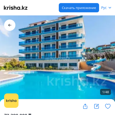
Рус
Скачать приложение
1
/
48