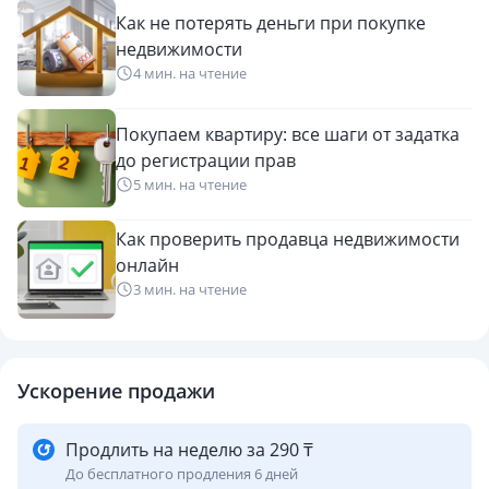
два новых поля для гольфа.
Как не потерять деньги при покупке
недвижимости
Ihlas City состоит из двух 5-этажных блоков, включающих
4 мин. на чтение
40 апартаментов различной планировки, такое малое
соседство на территории ЖК говорит о том что условия
Покупаем квартиру: все шаги от задатка
проживания отдыха практически приватные.
до регистрации прав
5 мин. на чтение
Инфраструктура:
Закрытая благоустроенная озелененная территория
Как проверить продавца недвижимости
Открытый бассейн с горкой и панорамным видом
онлайн
Открытый детский бассейн
3 мин. на чтение
Зона для загара и отдыха с шезлонгами и зонтами
Лобби, услуги консьержа
Современные лифты
Фитнес-зал
Ускорение продажи
Сауна, турецкая баня
Настольные игры
Продлить на неделю за 290 ₸
Детская игровая площадка
До бесплатного продления 6 дней