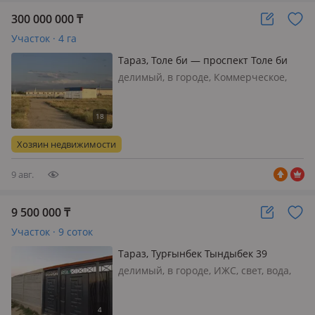
300 000 000
₸
Участок · 4 га
Тараз, Толе би — проспект Толе би
Объездной
делимый, в городе, Коммерческое,
свет, вода, газ, канализация, 🏗️
ПРОДАЕТСЯ ЗЕМЕЛЬНЫЙ УЧАСТОК 4
ГА ПОД КРУПНЫЙ БИЗНЕС! 📍 г. Тараз
Пересечение проспекта Толе би и
Хозяин недвижимости
Объездной дороги. Предлагает…
9 авг.
9 500 000
₸
Участок · 9 соток
Тараз, Турғынбек Тындыбек 39
делимый, в городе, ИЖС, свет, вода,
газ, Продается участок залинией.
ОТЛИЧНЫЙ вариант для постройки