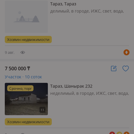
Тараз, Тараз
делимый, в городе, ИЖС, свет, вода,
газ, канализация, отопление,
Возможна продажа часть участка
Хозяин недвижимости
9 авг.
7 500 000
₸
Участок · 10 соток
Тараз, Шанырак 232
Срочно, торг
неделимый, в городе, ИЖС, свет, вода,
газ, Адрес микрорайон Шанырак, сол
жагы 232 10 соттык жер времянкамен
сатылады
Хозяин недвижимости