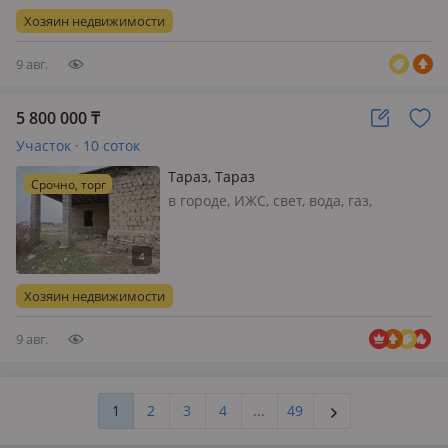
Хозяин недвижимости
9 авг.
5 800 000
₸
Участок · 10 соток
Тараз, Тараз
Срочно, торг
в городе, ИЖС, свет, вода, газ,
канализация, 10*10 недостроенный
уй сатылады Участок 10 соток
угловой Подушка тоселген фундамент
1 метр Коментария окымаймын
Хозяин недвижимости
званданыз или ка жазыныз Срочно
за наличны…
9 авг.
1
2
3
4
...
49