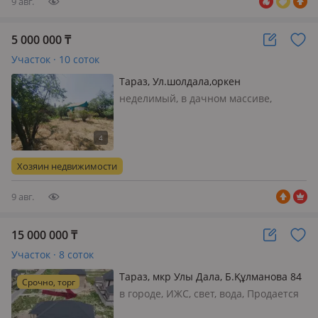
9 авг.
5 000 000
₸
Участок · 10 соток
Тараз, Ул.шолдала,оркен
неделимый, в дачном массиве,
Дачное строительство, Продается
участок, на участке есть времянка,
требует ремонта или под снос.
Реальным покупателям торг
Хозяин недвижимости
возможен
9 авг.
15 000 000
₸
Участок · 8 соток
Тараз, мкр Улы Дала, Б.Құлманова 84
Срочно, торг
в городе, ИЖС, свет, вода, Продается
земельный участок в отличном