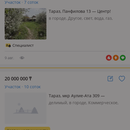
Участок · 7 соток
Тараз, Панфилова 13 — Центр!
Золотой квадрат!
в городе, Другое, свет, вода, газ,
канализация, Участок в самом
центре города! 6, 75 соток. Золотой
квадрат! Удобный заезд,
асфальтированная, освещенная
Специалист
улица. Срочно. Торг не уместен!
9 авг.
20 000 000
₸
Участок · 10 соток
Тараз, мкр Аулие-Ата 309 —
Находиться возле рынка конце
делимый, в городе, Коммерческое,
кирова
свет, вода, газ, канализация,
отопление, вентиляция, Участок
находиться возле рынка конце
кирова