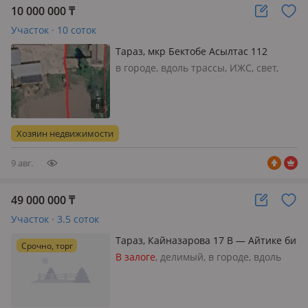
10 000 000
₸
Участок · 10 соток
Тараз, мкр Бектобе Асылтас 112
в городе, вдоль трассы, ИЖС, свет,
вода, газ
Хозяин недвижимости
9 авг.
49 000 000
₸
Участок · 3.5 соток
Тараз, Кайназарова 17 В — Айтике би
Срочно, торг
- Желтоксан
В залоге
, делимый, в городе, вдоль
трассы, ИЖС, свет, вода, газ,
канализация, отопление