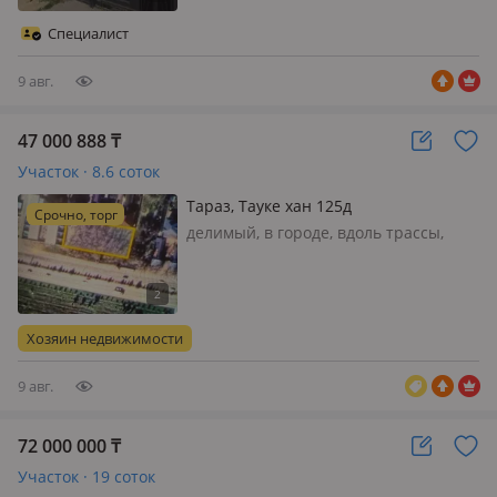
нового дома. Размер участка
38×23×39×22, под ИЖС. ДЕЛИМЫЙ.
Специалист
Свет, газ, вода все есть. Дорога к
учас…
9 авг.
47 000 888
₸
Участок · 8.6 соток
Тараз, Тауке хан 125д
Срочно, торг
делимый, в городе, вдоль трассы,
Коммерческое, свет, вода, газ,
канализация, Продам участок под
бизнес удобен любой дейтелности
хорошая лакация, можно стройт
Хозяин недвижимости
гостиницу, сомомойка, бургерный,
суперм…
9 авг.
72 000 000
₸
Участок · 19 соток