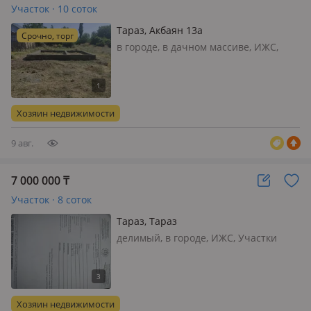
Участок · 10 соток
Тараз, Акбаян 13а
Срочно, торг
в городе, в дачном массиве, ИЖС,
свет, вода, газ, Продам участок 10
соток- улица Акбаян 13 а, в бывшем
дачном массиве "Химик" Шөлдала,
ныне относится у городу, цена
Хозяин недвижимости
договорная
9 авг.
7 000 000
₸
Участок · 8 соток
Тараз, Тараз
делимый, в городе, ИЖС, Участки
находятся сзади массива Арай,
напротив находятся бассейн Бастау,
баня Арай, СТО в сторону кумшагал
Хозяин недвижимости