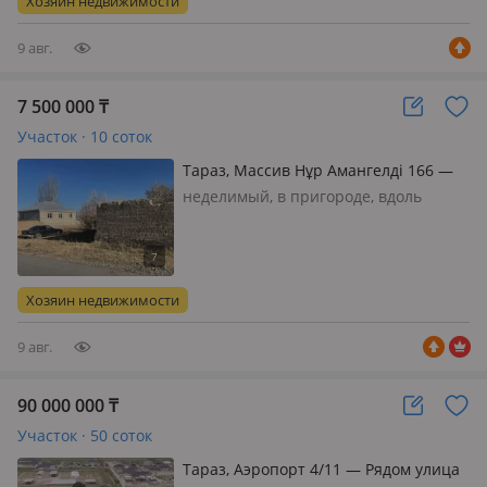
Хозяин недвижимости
9 авг.
7 500 000
₸
Участок · 10 соток
Тараз, Массив Нұр Амангелді 166 —
Массив Қайнар. Яссауи көшесі
неделимый, в пригороде, вдоль
трассы, Другое, свет, вода, газ, Тараз
қаласында 10 соттық жер сатылады.
Времиянканың фундаменты бар. Су,
свет, газ жүрілген. Жолы
Хозяин недвижимости
асфальтталған. Массив Нұ…
9 авг.
90 000 000
₸
Участок · 50 соток
Тараз, Аэропорт 4/11 — Рядом улица