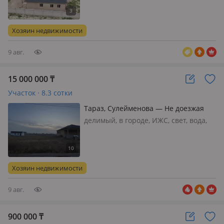
месте. Расположен рядом со школой
им. Абая и /69. Отличная
возможность для стройтельства дома
Хозяин недвижимости
или начала бизнеса в будущем.
Участ…
9 авг.
15 000 000
₸
Участок · 8.3 сотки
Тараз, Сулейменова — Не доезжая
домов Бином
делимый, в городе, ИЖС, свет, вода,
газ, канализация, Срочно! 8.3 соток!
Хозяин недвижимости
9 авг.
900 000
₸