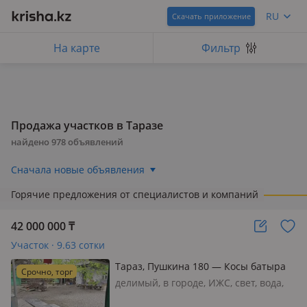
RU
Скачать приложение
На карте
Фильтр
Продажа участков в Таразе
найдено
978
объявлений
Сначала новые объявления
Горячие предложения от специалистов и компаний
42 000 000
₸
Участок · 9.63 сотки
Тараз, Пушкина 180 — Косы батыра
Срочно, торг
(Виноградова)
делимый, в городе, ИЖС, свет, вода,
газ, Продается участок угол Пушкина