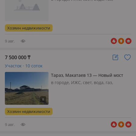
канализация, отопление
Хозяин недвижимости
9 авг.
7 500 000
₸
Участок · 10 соток
Тараз, Макатаев 13 — Новый мост
в городе, ИЖС, свет, вода, газ,
канализация, Срочно продается
выкупленный участок рядом с Новым
мостом Ул Макатаева 13. Проложен
новый асфальт. Улица полностью
Хозяин недвижимости
застроен. Школа, садик. Твердый
грун…
9 авг.