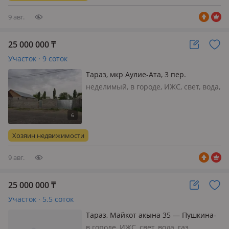
9 авг.
25 000 000
₸
Участок · 9 соток
Тараз, мкр Аулие-Ата, 3 пер.
Мангилик ел 11
неделимый, в городе, ИЖС, свет, вода,
газ, Продаётся участок 9 сот. рядом с
новым роддома, улица
асфальтированая. Полностью
огороженно. На ограждение ушло
Хозяин недвижимости
около 7.000.000 тенге. Участок
ровный, чист…
9 авг.
25 000 000
₸
Участок · 5.5 соток
Тараз, Майкот акына 35 — Пушкина-
пр. Жамбыла
в городе, ИЖС, свет, вода, газ,