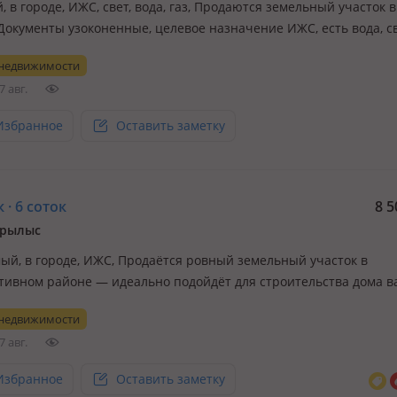
 в городе, ИЖС, свет, вода, газ, Продаются земельный участок в
Документы узоконенные, целевое назначение ИЖС, есть вода, све
ой доступности школы, гимназий, мед колледж, новая централь
 недвижимости
а, ЦООН, мечеть, детские сады, супермаркеты и магазины. Иде
7 авг.
Избранное
Оставить заметку
 · 6 соток
8 5
урылыс
ый, в городе, ИЖС, Продаётся ровный земельный участок в
тивном районе — идеально подойдёт для строительства дома 
Участок без перепадов, удобен для застройки, все документы п
 недвижимости
к сделке. Отличный вариант как для собственного проживания, т
7 авг.
ици…
Избранное
Оставить заметку