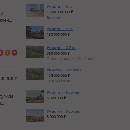
Участок · 3 га
1 500 000 000 ₸
ам
Бокина
сажен
Участок · 3 га
130 000 000 ₸
Участок · 2.7 га
380 000 000 ₸
Ташкентская-Азс GazEnergi
Участок · 88 соток
125 000 000 ₸
00 000
₸
Ташкентская
Участок · 5 соток
дуским
5 000 000 ₸
й
нда.
Участок · 5 соток
5 000 000 ₸
горной