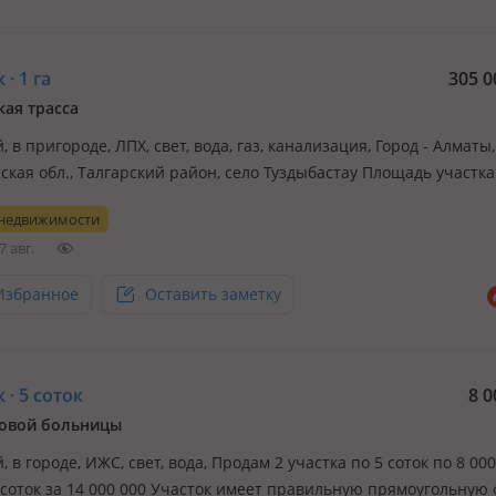
 · 1 га
305 0
кая трасса
 в пригороде, ЛПХ, свет, вода, газ, канализация, Город - Алматы,
кая обл., Талгарский район, село Туздыбастау Площадь участка –
н на 14 самостоятельных отдельных земельных участков. Целев
 недвижимости
ние - для ведения личного подсобного хозяйства. Преимущества
7 авг.
кти…
Избранное
Оставить заметку
 · 5 соток
8 0
новой больницы
 в городе, ИЖС, свет, вода, Продам 2 участка по 5 соток по 8 000
 соток за 14 000 000 Участок имеет правильную прямоугольную 