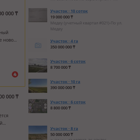
Участок · 10 соток
00 000
₸
19 000 000 ₸
Медеу (учетный квартал #021)-По ул.
Медеу
ьный
е новой
Участок · 4 га
350 000 000 ₸
семи
Всю
Участок · 6 соток
8 700 000 ₸
Участок · 10 га
390 000 000 ₸
00 000
₸
Участок · 6 соток
8 800 000 ₸
ётся
ей
Участок · 8 га
я в
50 000 000 ₸
ь, мож…