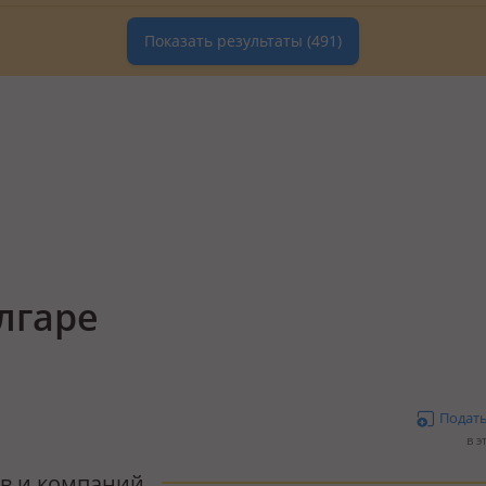
Показать результаты
(491)
лгаре
Подат
в э
ов и компаний