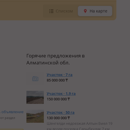
Списком
На карте
Горячие предложения в
Алматинской обл.
Участок · 7 га
85 000 000 ₸
Участок · 1.9 га
150 000 000 ₸
ь объявление
Участок · 50 га
130 000 000 ₸
тот раздел
Шенгелди недоезжая Алтын Емел 19
км возле поселка Сарыбкулак 7 км