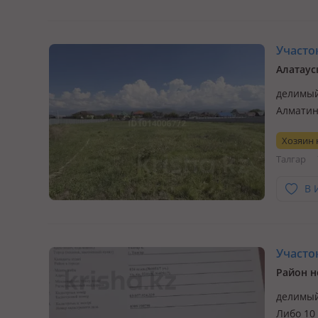
Участок
Алатаус
делимый,
Алматинс
разделе
Хозяин
назначе
Талгар
Перспе
В 
Участок
Район 
делимый,
Либо 10