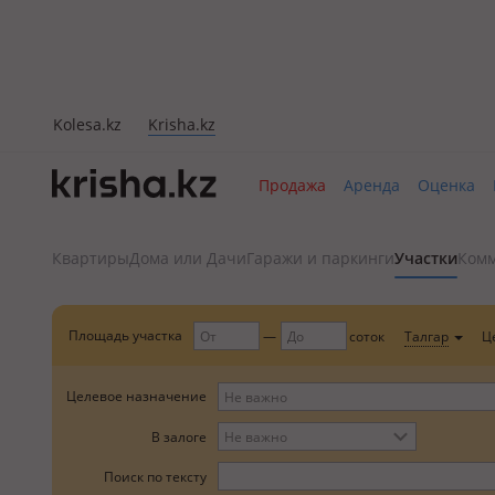
Kolesa.kz
Krisha.kz
Продажа
Аренда
Оценка
Квартиры
Дома или Дачи
Гаражи и паркинги
Участки
Комм
Площадь участка
Ц
соток
Талгар
Целевое назначение
В залоге
Поиск по тексту