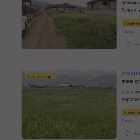
делимый,
Талгар. 
В шагов
Хозяин
больниц
Талгар
В 
Участок
Срочно, торг
Жана к
неделим
перспек
мечты. 
Хозяин
готовы 
Талгар
инвест
В 