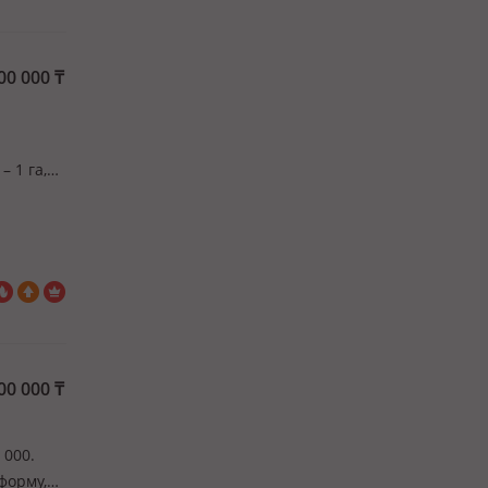
00 000
₸
 1 га,
ое
: •
00 000
₸
 000.
форму,