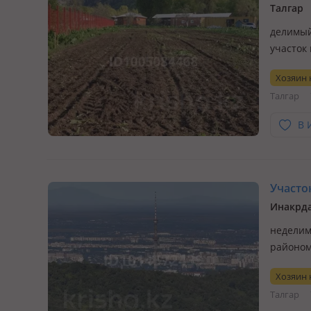
Талгар
делимый,
участок
молодой
Хозяин
Талгар
В 
Участок 
Инакрд
неделим
районом
объездн
Хозяин
Вода, Св
Талгар
локаци