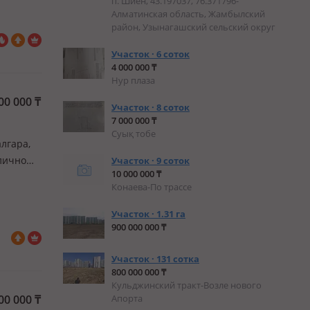
п. Шиен, 43.197037, 76.371796-
Алматинская область, Жамбылский
район, Узынагашский сельский округ
Участок · 6 соток
4 000 000 ₸
Нур плаза
00 000
₸
Участок · 8 соток
7 000 000 ₸
Суық тобе
алгара,
лично
Участок · 9 соток
10 000 000 ₸
Конаева-По трассе
Участок · 1.31 га
900 000 000 ₸
Участок · 131 сотка
800 000 000 ₸
Кульджинский тракт-Возле нового
00 000
₸
Апорта