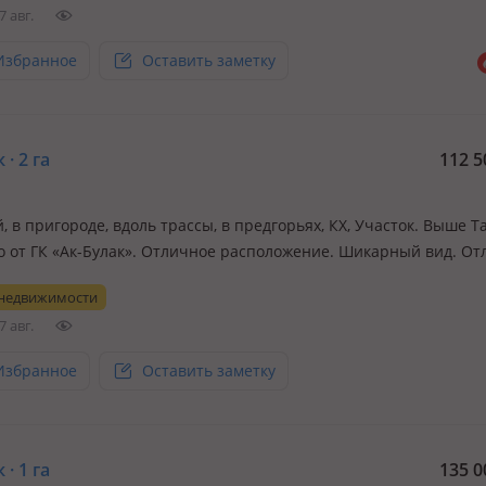
7 авг.
Избранное
Оставить заметку
 · 2 га
112 5
 в пригороде, вдоль трассы, в предгорьях, КХ, Участок. Выше Т
о от ГК «Ак-Булак». Отличное расположение. Шикарный вид. От
т под загородный дом, глэмпинг, небольшой с/х бизнес
 недвижимости
7 авг.
Избранное
Оставить заметку
 · 1 га
135 0