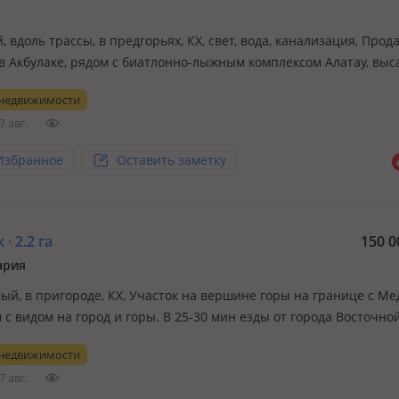
 вдоль трассы, в предгорьях, КХ, свет, вода, канализация, Прод
 в Акбулаке, рядом с биатлонно-лыжным комплексом Алатау, вы
 сад яблоневых культур
 недвижимости
7 авг.
Избранное
Оставить заметку
· 2.2 га
150 0
ария
ый, в пригороде, КХ, Участок на вершине горы на границе с Ме
 с видом на город и горы. В 25-30 мин езды от города Восточно
ой, дорога асфальтированная до Мкр Сулусай дальше 1-2 км гру
 недвижимости
ет, Газ также до Сулусая. Участок расположен в перспективной 
7 авг.
…