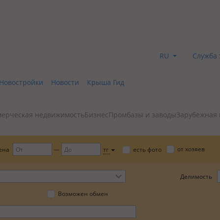
RU
Служба 
Новостройки
Новости
Крыша Гид
ерческая недвижимость
Бизнес
Промбазы и заводы
Зарубежная
от хозяев
ена
тг
есть фото
Делимость
Возможен обмен