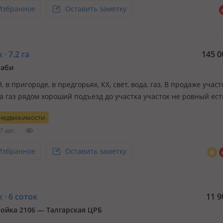
Избранное
Оставить заметку
· 7.2 га
145 0
раби
 в пригороде, в предгорьях, КХ, свет, вода, газ, В продаже участо
да газ рядом хороший подъезд до участка участок не ровный ест
площядки и не большие склоны свет вода газ рядом есть возмо
 недвижимости
ение хорошие места для зоны отдыха гленпинга ЭКО туризма и
7 авг.
Избранное
Оставить заметку
 · 6 соток
11 9
ойка 2106 — Талгарская ЦРБ