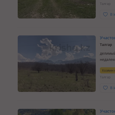
Талгар
В 
Участок
Талгар
делимый,
недалек
подойде
Хозяин
Талгар
В 
Участок