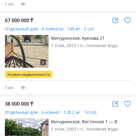
3 авг.
67 000 000
₸
Отдельный дом · 4 комнаты · 140 м² · 5 сот.
Мичуринское, Ауезова 21
1 этаж, 2019 г.п., поливная вода:
постоянно, электричество: есть, газ:
магистральный, потолки 3м.,
меблирована полностью,
Перспективный экологически чистый
Хозяин недвижимости
район в 5 мин от города Дом
построен дл…
3 авг.
38 000 000
₸
Отдельный дом · 6 комнат · 128.2 м² · 14 сот.
Мичуринское, Восточная 1 — В
центре
1 этаж, 2003 г.п., поливная вода:
постоянно, электричество: есть, газ: