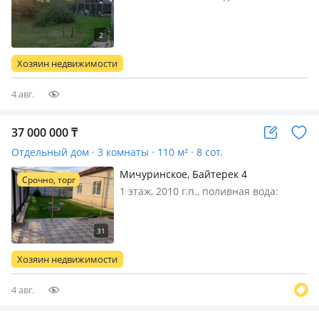
электричество: можно подключить,
газ: можно подключить, Продам сруб
10×10 м 150 кв. м под разбор
Хозяин недвижимости
4 авг.
37 000 000
₸
Отдельный дом · 3 комнаты · 110 м² · 8 сот.
Мичуринское, Байтерек 4
Срочно, торг
1 этаж, 2010 г.п., поливная вода:
постоянно, электричество: есть, газ:
магистральный, потолки 3м.,
меблирована полностью, Срочно!
Продам кирпичный частный дом в
Хозяин недвижимости
коттеджном поселке Жером
2010г.постройк…
4 авг.