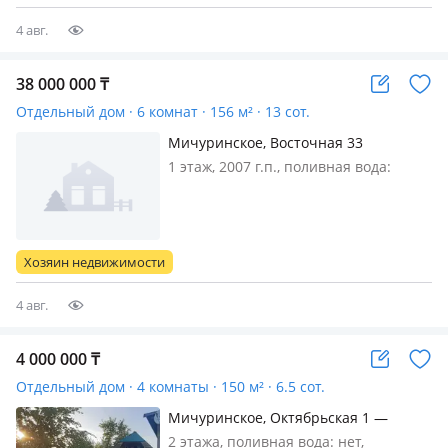
есть (не асфальт). Магазин, школа
рядом
4 авг.
38 000 000
₸
Отдельный дом · 6 комнат · 156 м² · 13 сот.
Мичуринское, Восточная 33
1 этаж, 2007 г.п., поливная вода:
постоянно, потолки 2.7м.,
меблирована частично
Хозяин недвижимости
4 авг.
4 000 000
₸
Отдельный дом · 4 комнаты · 150 м² · 6.5 сот.
Мичуринское, Октябрьская 1 —
Казахстанская,октябрьская
2 этажа, поливная вода: нет,