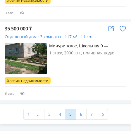
Хозяин недвижимости
гипермаркет Дина, школа…
3 авг.
35 500 000
₸
Отдельный дом · 3 комнаты · 117 м² · 11 сот.
Мичуринское, Школьная 9 —
Завоцкая
1 этаж, 2000 г.п., поливная вода:
постоянно, электричество: есть, газ:
магистральный, потолки 2.8м.,
меблирована частично, Дом в 2
кирпича фундамент блоки 2 в
Хозяин недвижимости
глубину (при желание можно 2 этаж)
…
3 авг.
1
...
3
4
5
6
7