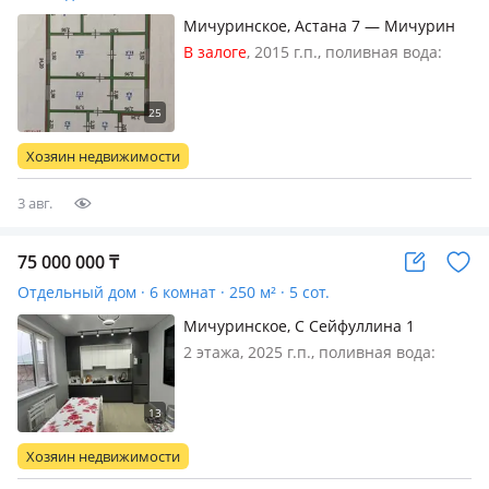
Мичуринское, Астана 7 — Мичурин
Астана7
В залоге
, 2015 г.п., поливная вода:
постоянно, газ: можно подключить,
меблирована полностью, Частный
большой дом Ест не большой огород
Дом чисто Есть гараж сарай (бания)
Хозяин недвижимости
3 авг.
75 000 000
₸
Отдельный дом · 6 комнат · 250 м² · 5 сот.
Мичуринское, С Сейфуллина 1
2 этажа, 2025 г.п., поливная вода:
постоянно, электричество: есть, газ:
магистральный, меблирована
полностью, Мичурино новый двух
этажный дом 250м2 во дворе 2дома
Хозяин недвижимости
дом из газоблока облицовка красны…