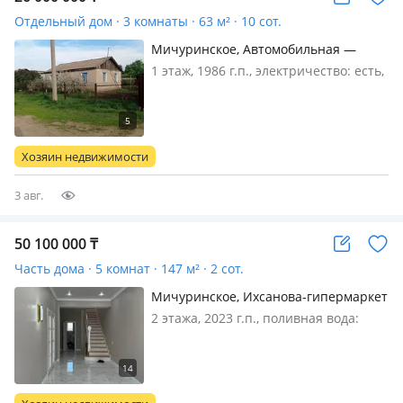
Отдельный дом · 3 комнаты · 63 м² · 10 сот.
Мичуринское, Автомобильная —
Пересекается ул.Казахстанская
1 этаж, 1986 г.п., электричество: есть,
газ: магистральный, потолки 2.5м.,
Рядом остановка 39 маршрута, в
шаговой доступности школа и садик,
больница, магазин, река Чаган., На
Хозяин недвижимости
участке сад и огор…
3 авг.
50 100 000
₸
Часть дома · 5 комнат · 147 м² · 2 сот.
Мичуринское, Ихсанова-гипермаркет
Дина
2 этажа, 2023 г.п., поливная вода:
постоянно, электричество: есть, газ:
автономный, потолки 3м., Продается
таунхаус, район Мичурин, рядом
новый садик в 1 минуте от дома,