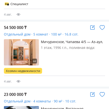
на участке 5 соток. Идеальный
Специалист
вариант для тех, кто ценит
современн…
4 авг.
54 500 000
₸
Отдельный дом · 5 комнат · 100 м² · 16.8 сот.
Мичуринское, Чапаева 4/5 — Аз-аул,
дом инвалидов
1 этаж, 1996 г.п., поливная вода:
постоянно, электричество: есть, газ:
магистральный, потолки 2.9м.,
меблирована полностью, Продам
добротный дом, утопающий в зелени,
Хозяин недвижимости
сплошной кислород 😀. евроремонт…
4 авг.
23 000 000
₸
Отдельный дом · 4 комнаты · 90 м² · 10 сот.
Мичуринское, Восточная