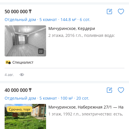
50 000 000
₸
Отдельный дом · 5 комнат · 144.8 м² · 6 сот.
Мичуринское, Кердери
2 этажа, 2016 г.п., поливная вода:
постоянно, электричество: есть, газ:
автономный, Продаётся 2х этажный
дом в с. Мичуринское, не далеко от
ЖК Евразия 6 соток земли. На первом
Специалист
этаже прихожа…
4 авг.
40 000 000
₸
Отдельный дом · 5 комнат · 100 м² · 20 сот.
Мичуринское, Набережная 27/1 — На
Срочно, торг
берегу чагана
1 этаж, 1992 г.п., электричество: есть,
газ: магистральный, потолки 2.7м.,
Дом тёплый, есть баня, погреб,