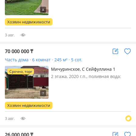
магистральный, потолки 2.6м.,
меблирована частично, Продаётся
частный дом с земельным участком
Хозяин недвижимости
14 соток. Делимый госакт! Участо…
3 авг.
70 000 000
₸
Часть дома · 6 комнат · 245 м² · 5 сот.
Мичуринское, С Сейфуллина 1
Срочно, торг
2 этажа, 2020 г.п., поливная вода:
постоянно, электричество: есть, газ:
магистральный, потолки 3м.,
меблирована частично,
Ассалаумагаллейкум Баршанызга
Хозяин недвижимости
Мичурино ауылынан 245кв/м
2этажды жер уй…
3 авг.
26 000 000
₸