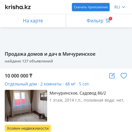
RU
Скачать приложение
1
На карте
Фильтр
Продажа домов и дач в Мичуринское
найдено
127
объявлений
10 000 000
₸
Отдельный дом · 2 комнаты · 48 м² · 5 сот.
Мичуринское, Садовод 86/2
1 этаж, 2014 г.п., поливная вода: нет,
электричество: есть, газ:
магистральный, потолки 2м.,
меблирована частично, Остановка
рядом 5мин (маршрут 39). Дорога
Хозяин недвижимости