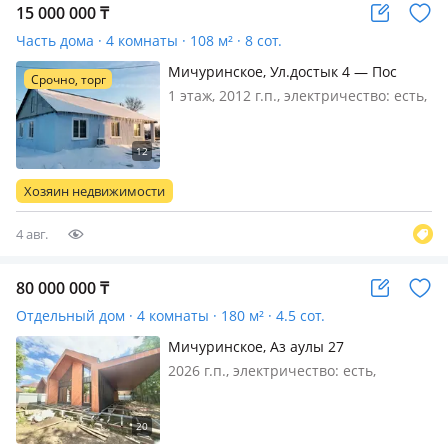
15 000 000
₸
Часть дома · 4 комнаты · 108 м² · 8 сот.
Мичуринское, Ул.достык 4 — Пос
Срочно, торг
жамбул
1 этаж, 2012 г.п., электричество: есть,
газ: магистральный, потолки 2.6м.,
меблирована частично, Пос Жамбул
частный дом щитовой 2012года не
подолеку от речки не затопляемый
Хозяин недвижимости
участок дом строил для…
4 авг.
80 000 000
₸
Отдельный дом · 4 комнаты · 180 м² · 4.5 сот.
Мичуринское, Аз аулы 27
2026 г.п., электричество: есть,
Продается современный дом в стиле
Barn House Предлагается стильный
двухэтажный дом площадью 180 м²