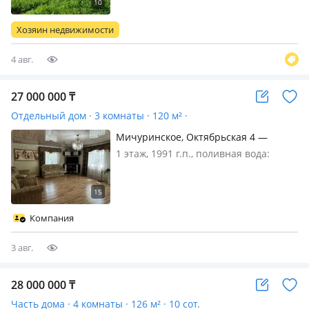
требуется косметический ремонт,
большой огород, спокойное место,
Хозяин недвижимости
удобное место для проживан…
4 авг.
27 000 000
₸
Отдельный дом · 3 комнаты · 120 м² ·
Мичуринское, Октябрьская 4 —
Казахстанская уг Октябрьская
1 этаж, 1991 г.п., поливная вода:
постоянно, электричество: есть, газ:
магистральный, меблирована
полностью, Продам хороший уютный
и комфортный дом в плодоовощном,
Компания
недалеко от школы, рядом остан…
3 авг.
28 000 000
₸
Часть дома · 4 комнаты · 126 м² · 10 сот.