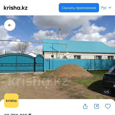
Рус
Скачать приложение
1
/
5