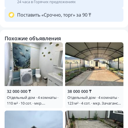
24 часа в Горячих предложениях
Поставить «Срочно, торг» за 90 ₸
Похожие объявления
32 000 000 ₸
38 000 000 ₸
Отдельный дом · 4 комнаты ·
Отдельный дом · 4 комнаты ·
110 м² · 10 сот. · мкр.
123 м² · 4 сот. · мкр. Зачаганск
Зачаганск пгт — Аккозы
пгт, Деркул Рауан 26
батыр