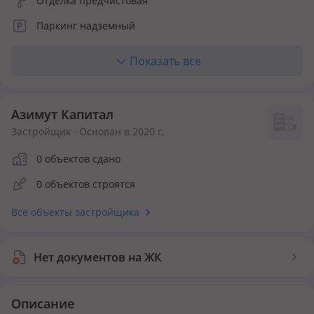
Отделка предчистовая
Паркинг надземный
Лифт пассажирский
Показать все
Отопление центральное
Кухня полноценная
Азимут Капитал
Количество квартир 135
Застройщик · Основан в 2020 г.
Инфраструктура внутри ЖК
0 объектов сдано
0 объектов строятся
Детская площадка
Спортивная площадка
Все объекты застройщика
Нет документов на ЖК
Описание