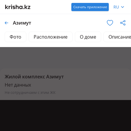
RU
Скачать приложение
Азимут
Фото
Расположение
О доме
Описани
Жилой комплекс Азимут
Нет данных
не сотрудничаем с этим ЖК