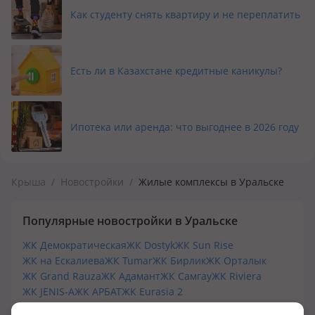
Как студенту снять квартиру и не переплатить
Есть ли в Казахстане кредитные каникулы?
Ипотека или аренда: что выгоднее в 2026 году
Крыша
/
Новостройки
/
Жилые комплексы в Уральске
Популярные новостройки в Уральске
ЖК Демократическая
ЖК Dostyk
ЖК Sun Rise
ЖК на Ескалиева
ЖК Tumar
ЖК Бирлик
ЖК Орталык
ЖК Grand Rauza
ЖК Адамант
ЖК Самгау
ЖК Riviera
ЖК JENIS-A
ЖК АРБАТ
ЖК Eurasia 2
ЖК в р-не Старого Аэропорта
ЖК Sun City Next