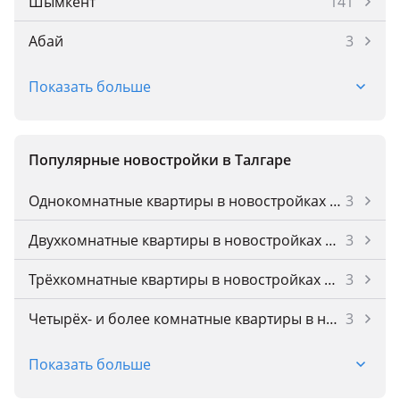
Шымкент
141
Абай
3
Абай
1
Показать больше
Акмол
2
Аксай
3
Популярные новостройки в Талгаре
Аксу
2
Однокомнатные квартиры в новостройках Талгара
3
Актау
190
Двухкомнатные квартиры в новостройках Талгара
3
Актобе
107
Трёхкомнатные квартиры в новостройках Талгара
3
Атбасар
1
Четырёх- и более комнатные квартиры в новостройках Талгара
3
Атырау
87
Квартиры в черновой отделке в Талгаре
3
Показать больше
Бельбулак (Мичурино)
1
Квартиры в предчистовой отделке в Талгаре
1