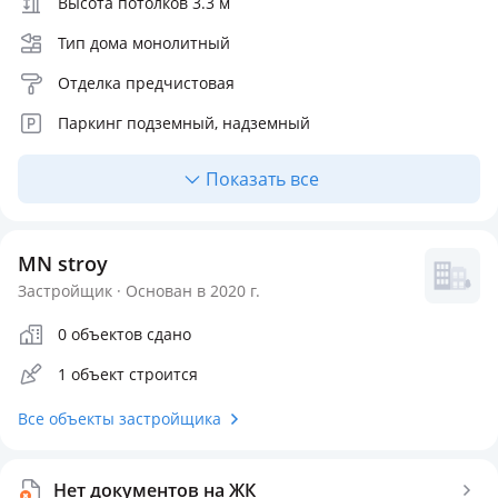
Высота потолков 3.3 м
Тип дома монолитный
Отделка предчистовая
Паркинг подземный, надземный
Лифт пассажирский
Показать все
Отопление автономное
Кухня полноценная
MN stroy
Количество квартир 30
Застройщик · Основан в 2020 г.
Инфраструктура внутри ЖК
0 объектов сдано
1 объект строится
Детская площадка
Спортивная площадка
Все объекты застройщика
Безопасность
Видеонаблюдение
Нет документов на ЖК