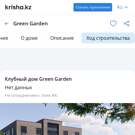
RU
Скачать приложение
Green Garden
ние
О доме
Описание
Ход строительства
Клубный дом Green Garden
Нет данных
не сотрудничаем с этим ЖК