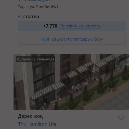
Тараз, ул. Толе би, 89/1
2 пәтер
2-бөлм. 80 м²
+7 778
30 400 000
₸
бастап
Телефонын көрсету
3-бөлм. 112 м²
42 560 000
₸
бастап
Кері қоңырауға тапсырыс беру
Құрылысы салынуда
Дерек жоқ
ТҮК Hamilton Life