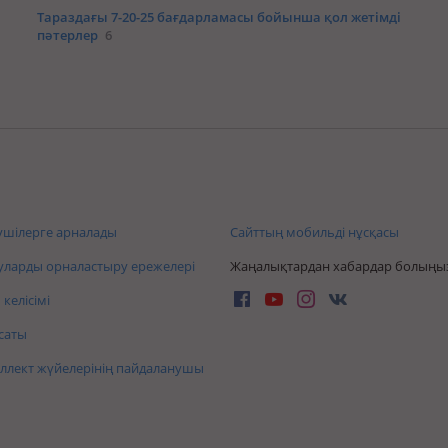
Тараздағы 7-20-25 бағдарламасы бойынша қол жетімді
пәтерлер
6
шілерге арналады
Сайттың мобильді нұсқасы
ларды орналастыру ережелері
Жаңалықтардан хабардар болыңы
келісімі
саты
ллект жүйелерінің пайдаланушы