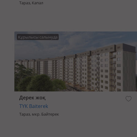
Тараз, Капал
Құрылысы салынуда
Дерек жоқ
ТҮК Baiterek
Тараз, мкр. Байтерек