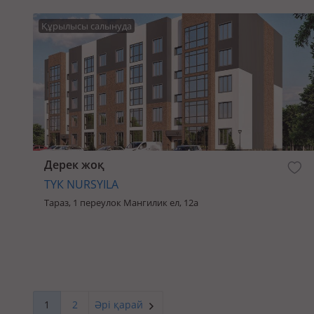
Құрылысы салынуда
Дерек жоқ
ТҮК NURSYILA
Тараз, 1 переулок Мангилик ел, 12а
1
2
Әрі қарай