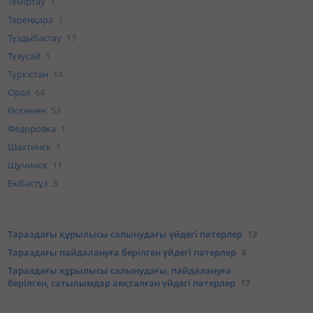
Теміртау
1
Тереңқара
1
Тұздыбастау
17
Түзусай
1
Түркістан
14
Орал
64
Өскемен
53
Федоровка
1
Шахтинск
1
Щучинск
11
Екібастұз
3
Тараздағы құрылысы салынудағы үйдегі пәтерлер
13
Тараздағы пайдалануға берілген үйдегі пәтерлер
4
Тараздағы құрылысы салынудағы, пайдалануға
берілген, сатылымдар аяқталған үйдегі пәтерлер
17