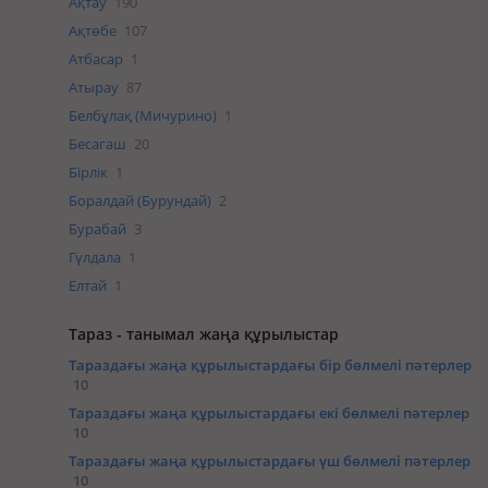
Ақтау
190
Ақтөбе
107
Атбасар
1
Атырау
87
Белбұлақ (Мичурино)
1
Бесагаш
20
Бірлік
1
Боралдай (Бурундай)
2
Бурабай
3
Гүлдала
1
Елтай
1
Тараз - танымал жаңа құрылыстар
Тараздағы жаңа құрылыстардағы бір бөлмелі пәтерлер
10
Тараздағы жаңа құрылыстардағы екі бөлмелі пәтерлер
10
Тараздағы жаңа құрылыстардағы үш бөлмелі пәтерлер
10