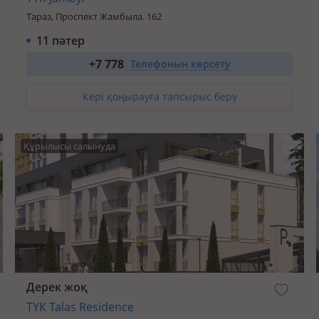
Тараз, Проспект Жамбыла. 162
11 пәтер
1-бөлм. 39 м²
+7 778
15 366 204
₸
бастап
Телефонын көрсету
2-бөлм. 61.92 м²
30 960 000
₸
бастап
3-бөлм. 87.87 м²
31 870 449
₸
бастап
Кері қоңырауға тапсырыс беру
4-бөлм. 116 м²
42 073 200
₸
бастап
Құрылысы салынуда
Дерек жоқ
ТҮК Talas Residence