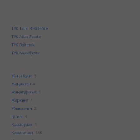
ТҮК Talas Residence
ТҮК Atlas Estate
ТҮК Baiterek
ТҮК Мынбулак
Жаңа Қуат
3
Жаңаөзен
4
Жаңатұрмыс
1
Жаркент
1
Жезқазған
2
Іргелі
3
Қарабұлақ
1
Қарағанды
146