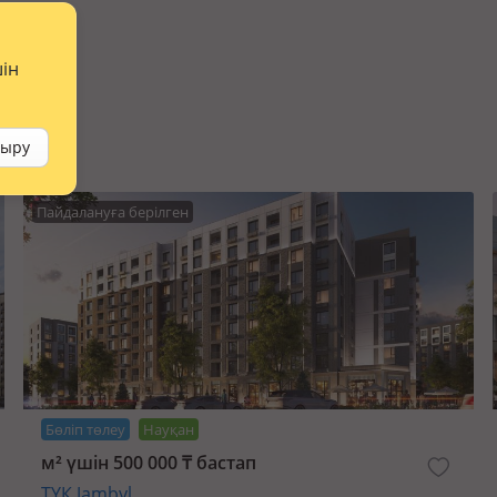
шін
сыру
Пайдалануға берілген
Бөліп төлеу
Науқан
м² үшін 500 000 ₸ бастап
ТҮК Jambyl