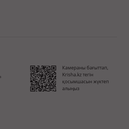
Камераны бағыттап,
Krisha.kz тегін
з
қосымшасын жүктеп
алыңыз