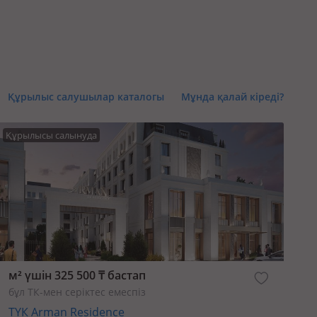
Құрылыс салушылар каталогы
Мұнда қалай кіреді?
Құрылысы салынуда
м² үшін 325 500 ₸ бастап
бұл ТК-мен серіктес емеспіз
ТҮК Arman Residence