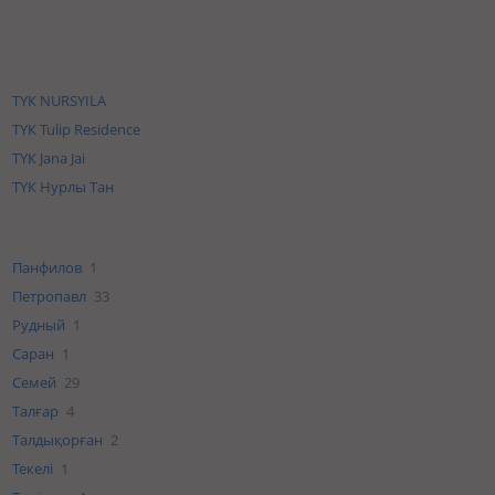
ТҮК NURSYILA
ТҮК Tulip Residence
ТҮК Jana Jai
ТҮК Нурлы Тан
Панфилов
1
Петропавл
33
Рудный
1
Саран
1
Семей
29
Талғар
4
Талдықорған
2
Текелі
1