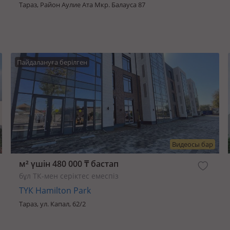
Тараз, Район Аулие Ата Мкр. Балауса 87
Пайдалануға берілген
Видеосы бар
м² үшін 480 000 ₸ бастап
бұл ТК-мен серіктес емеспіз
ТҮК Hamilton Park
Тараз, ул. Капал, 62/2