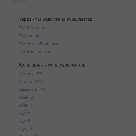
Тараз - танымал жаңа құрылыстар
ТҮК Balasagun
ТҮК Jambyl
ТҮК Arman Residence
ТҮК Hamilton Life
Қалалардағы жаңа құрылыстар
Алматы
725
Астана
1247
Шымкент
141
Абай
3
Абай
1
Ақмол
2
Ақсай
3
Ақсу
2