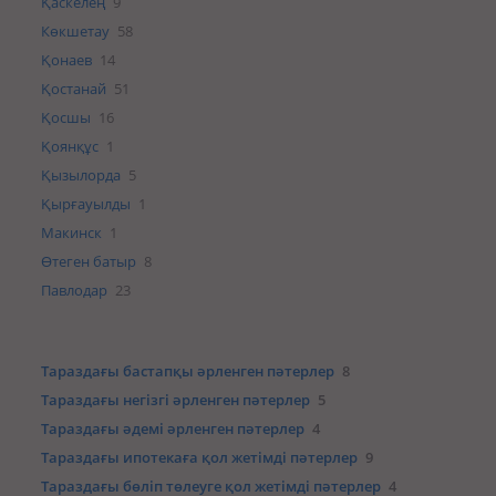
Қаскелең
9
Көкшетау
58
Қонаев
14
Қостанай
51
Қосшы
16
Қоянқұс
1
Қызылорда
5
Қырғауылды
1
Макинск
1
Өтеген батыр
8
Павлодар
23
Тараздағы бастапқы әрленген пәтерлер
8
Тараздағы негізгі әрленген пәтерлер
5
Тараздағы әдемі әрленген пәтерлер
4
Тараздағы ипотекаға қол жетімді пәтерлер
9
Тараздағы бөліп төлеуге қол жетімді пәтерлер
4