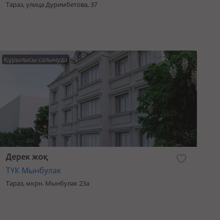
Тараз, улица Дуримбетова, 37
Құрылысы салынуда
Дерек жоқ
ТҮК Мынбулак
Тараз, мкрн. Мынбулак 23а