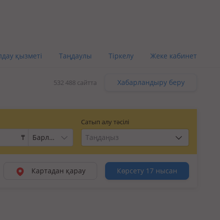
лдау қызметі
Таңдаулы
Тіркелу
Жеке кабинет
Хабарландыру беру
532 488 сайтта
Сатып алу тәсілі
₸
Таңдаңыз
Картадан қарау
Көрсету 17 нысан