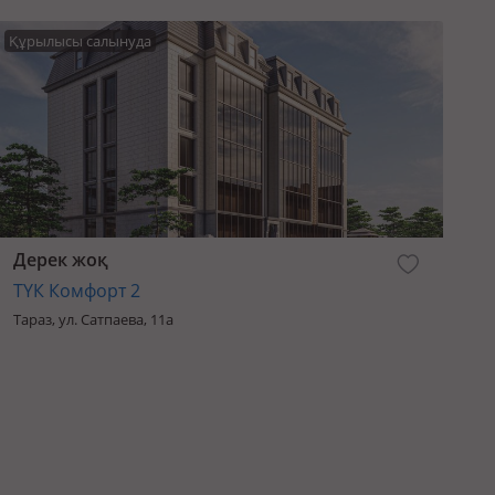
Құрылысы салынуда
Дерек жоқ
ТҮК Комфорт 2
Тараз, ул. Сатпаева, 11а