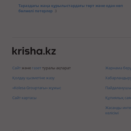
Тараздағы жаңа құрылыстардағы төрт және одан көп
бөлмелі пәтерлер
3
Сайт
және
газет
туралы ақпарат
Жарнама беру
Қолдау қызметіне жазу
Хабарландыру
«Kolesa Groupтағы» жұмыс
Пайдаланушы 
Сайт картасы
Құпиялық сая
Жасанды инте
келісімі