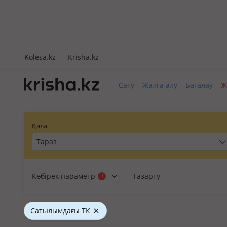
Kolesa.kz
Krisha.kz
Сату
Жалға алу
Бағалау
Ж
Қала
Тараз
Көбірек параметр
Тазарту
3
Сатылымдағы ТК