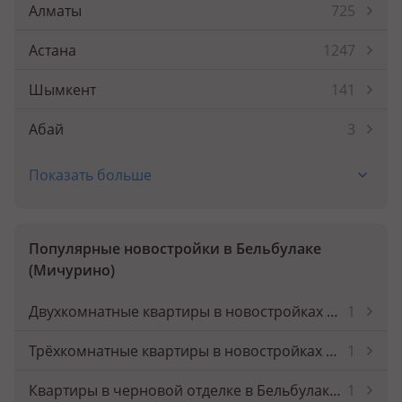
Алматы
725
Астана
1247
Шымкент
141
Абай
3
Абай
1
Показать больше
Акмол
2
Аксай
3
Популярные новостройки в Бельбулаке
(Мичурино)
Аксу
2
Двухкомнатные квартиры в новостройках Бельбулака (Мичурино)
1
Актау
190
Трёхкомнатные квартиры в новостройках Бельбулака (Мичурино)
1
Актобе
107
Квартиры в черновой отделке в Бельбулаке (Мичурино)
1