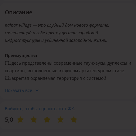
Описание
Kainar Village — это клубный дом нового формата,
сочетающий в себе преимущества городской
инфраструктуры и уединённой загородной жизни.
Преимущества
💥
Здесь представлены современные таунхаусы, дуплексы и
квартиры, выполненные в едином архитектурном стиле.
💥
Закрытая охраняемая территория с системой
видеонаблюдения обеспечивает высокий уровень
Показать все
безопасности и приватности.
💥
Прогулочные аллеи, зелёные зоны и уютные дворы
создают комфортное пространство для жизни.
Войдите, чтобы оценить этот ЖК:
💥
Этот проект идеально подойдёт для семей с детьми,
5,0
молодых пар и всех, кто ценит комфорт и качество жизни.
💥
Особое внимание уделено деталям — от эстетики