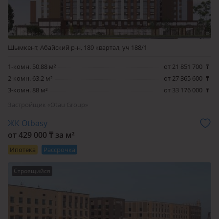
безопасность.
Зоны отдыха с качелями, скамейками и озеленением
создают уютную атмосферу для расслабления. Это
идеальное место, чтобы насладиться тишиной,
Шымкент, Абайский р-н, 189 квартал, уч 188/1
пообщаться с соседями или провести время с семьёй.
1-комн. 50.88 м²
от 21 851 700
₸
2-комн. 63.2 м²
от 27 365 600
₸
3-комн. 88 м²
от 33 176 000
₸
Застройщик «Otau Group»
ЖК Otbasy
от 429 000 ₸ за м²
Ипотека
Рассрочка
Строящийся