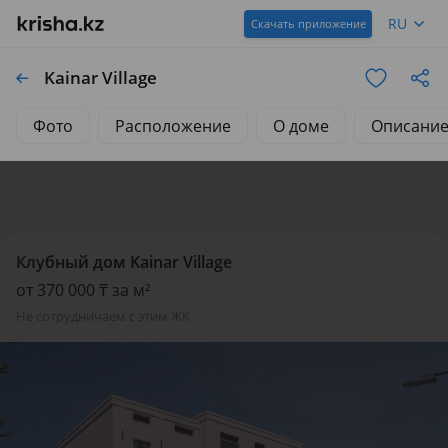
RU
Скачать приложение
Kainar Village
Фото
Расположение
О доме
Описани
Клубный дом Kainar Village
от 370 000 ₸ за м²
не сотрудничаем с этим ЖК