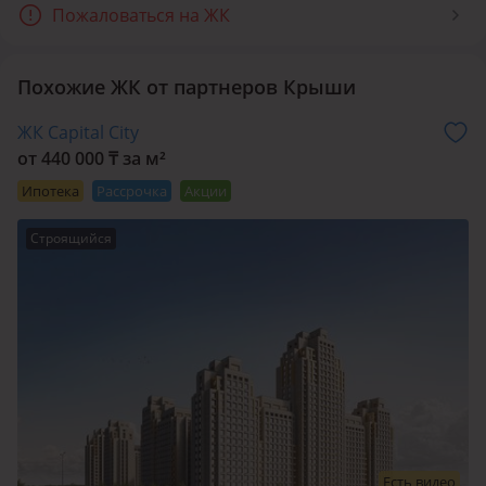
фасадов до функциональных и просторных планировок.
Пожаловаться на ЖК
Жильё в Kainar Village — это не просто квадратные метры,
а продуманный стиль жизни.
Похожие ЖК от партнеров Крыши
Локация
ЖК Capital City
Проект расположен в тихом и уютном районе Шымкента,
от 440 000 ₸ за м²
где нет городской суеты, но при этом сохраняется удобный
Ипотека
Рассрочка
Акции
доступ ко всем важным направлениям. Это позволяет
наслаждаться тишиной и приватностью, не теряя связи с
Строящийся
городской жизнью.
Что рядом
На территории Kainar Village предусмотрен коммерческий
блок с магазинами, кафе, пекарнями, аптеками и другими
удобствами. Всё необходимое для повседневной жизни
находится в шаговой доступности, что избавляет от
необходимости выезжать за пределы района. Это делает
повседневную жизнь проще и комфортнее.
Есть видео