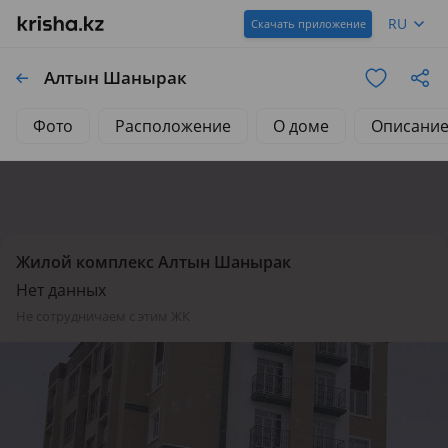
RU
Скачать приложение
Алтын Шанырак
Фото
Расположение
О доме
Описани
Жилой комплекс Алтын Шанырак
Нет данных
не сотрудничаем с этим ЖК