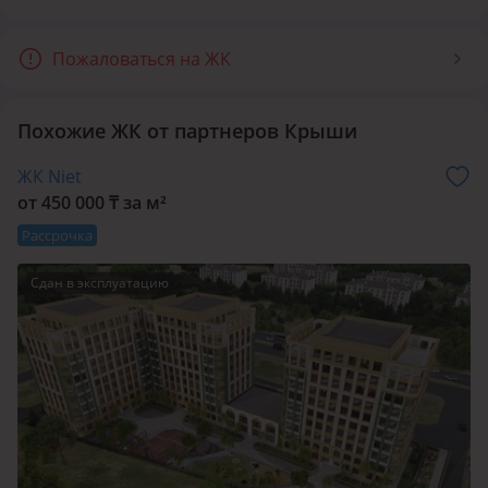
Квартиры Febgroup в уже построенных домах «Стамбул
уйлери» и «Стамбул уйлери 2» пользовались хорошим
Пожаловаться на ЖК
спросом.
Похожие ЖК от партнеров Крыши
ЖК Niet
от 450 000 ₸ за м²
Рассрочка
Сдан в эксплуатацию