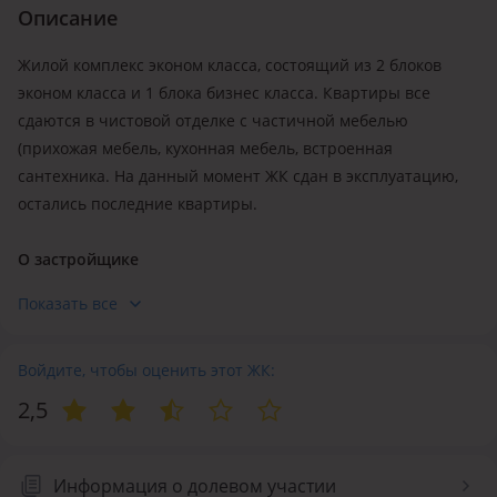
Описание
Жилой комплекс эконом класса, состоящий из 2 блоков
эконом класса и 1 блока бизнес класса. Квартиры все
сдаются в чистовой отделке с частичной мебелью
(прихожая мебель, кухонная мебель, встроенная
сантехника. На данный момент ЖК сдан в эксплуатацию,
остались последние квартиры.
О застройщике
Застройщики Фебгрупп и Дарьялстрой
.
Жилые комплексы
Показать все
«Фебгрупп» - это многоэтажные новостройки, созданные
по монолитно-каркасной технологии и имеющие
собственную инфраструктуру. В Шымкенте Febgroup
Войдите, чтобы оценить этот ЖК:
создает дома, на первых этажах которых функционируют
2,5
магазины и прочие предприятия. Каждый ЖК имеет
уютный двор с детскими и спортивными площадками,
наземными паркингами, местами для прогулок и отдыха.
Информация о долевом участии