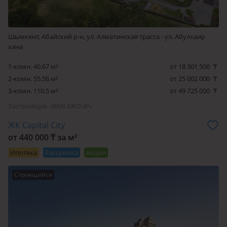
Шымкент, Абайский р-н, ул. Алматинская трасса - ул. Абулхаир
хана
1-комн. 40.67 м²
от 18 301 500
₸
2-комн. 55.56 м²
от 25 002 000
₸
3-комн. 110.5 м²
от 49 725 000
₸
Застройщик «BKN GROUP»
ЖК Capital City
от 440 000 ₸ за м²
Ипотека
Рассрочка
Акции
Строящийся