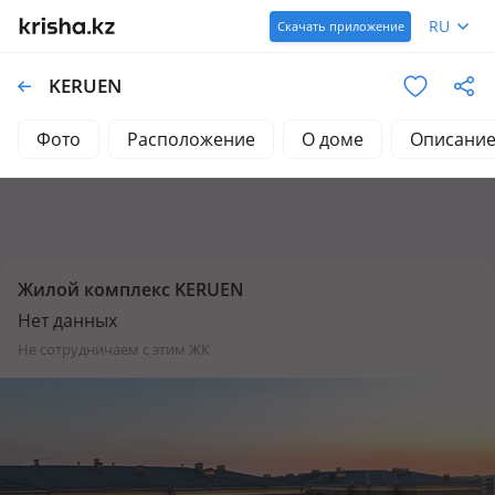
RU
Скачать приложение
KERUEN
Фото
Расположение
О доме
Описани
Жилой комплекс KERUEN
Нет данных
не сотрудничаем с этим ЖК