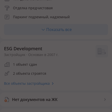
Отделка предчистовая
Паркинг подземный, надземный
Лифт грузопассажирский
Показать все
Отопление центральное
Материалы фасада hpl-панели
ESG Development
Количество квартир 300
Застройщик · Основан в 2007 г.
Инфраструктура внутри ЖК
1 объект сдан
2 объекта строятся
Детская площадка
Воркаут площадка
Все объекты застройщика
Безопасность
Видеонаблюдение
Круглосуточная охрана
Нет документов на ЖК
Пропускная система