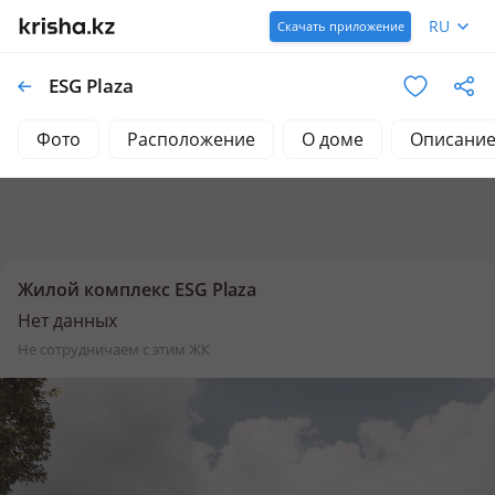
RU
Скачать приложение
ESG Plaza
Фото
Расположение
О доме
Описани
Жилой комплекс ESG Plaza
Нет данных
не сотрудничаем с этим ЖК