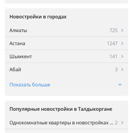
Новостройки в городах
Алматы
725
Астана
1247
Шымкент
141
Абай
3
Абай
1
Показать больше
Акмол
2
Аксай
3
Популярные новостройки в Талдыкоргане
Аксу
2
Однокомнатные квартиры в новостройках Талдыкоргана
2