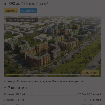
от 390 до 470 тыс
₸
за м²
Ипотека
Рассрочка
Сдан в эксплуатацию
Есть видео
Коянкус, Илийский район, вдоль Капчагайской трассы
7 квартир
1-комн. 39.5 м²
20.5 – 20.5 млн ₸
2-комн. 63.6 м²
30 – 30 млн ₸