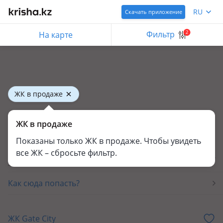
RU
Скачать приложение
Фильтр
2
На карте
ЖК в продаже
Новостройки в Коянкусе
ЖК в продаже
1 новостройка
Показаны только ЖК в продаже. Чтобы увидеть
Каталог застройщиков
все ЖК – сбросьте фильтр.
244 компаний
Как сюда попасть?
ЖК Gate City