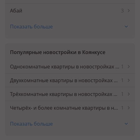
Абай
3
Абай
1
Показать больше
Акмол
2
Аксай
3
Популярные новостройки в Коянкусе
Аксу
2
Однокомнатные квартиры в новостройках Коянкуса
1
Актау
190
Двухкомнатные квартиры в новостройках Коянкуса
1
Актобе
107
Трёхкомнатные квартиры в новостройках Коянкуса
1
Атбасар
1
Четырёх- и более комнатные квартиры в новостройках Коянкуса
1
Атырау
87
Квартиры в чистовой отделке в Коянкусе
1
Показать больше
Бельбулак (Мичурино)
1
Квартиры доступные в ипотеку в Коянкусе
1