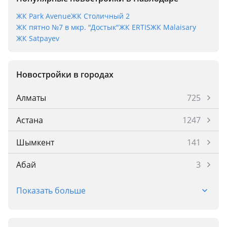
ЖК Park Avenue
ЖК Столичный 2
ЖК пятно №7 в мкр. "Достык"
ЖК ERTIS
ЖК Malaisary
ЖК Satpayev
Новостройки в городах
Алматы
725
Астана
1247
Шымкент
141
Абай
3
Абай
1
Показать больше
Акмол
2