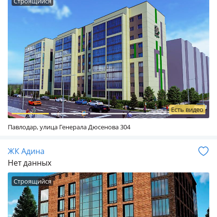
Строящийся
Есть видео
Павлодар, улица Генерала Дюсенова 304
ЖК Адина
Нет данных
Строящийся