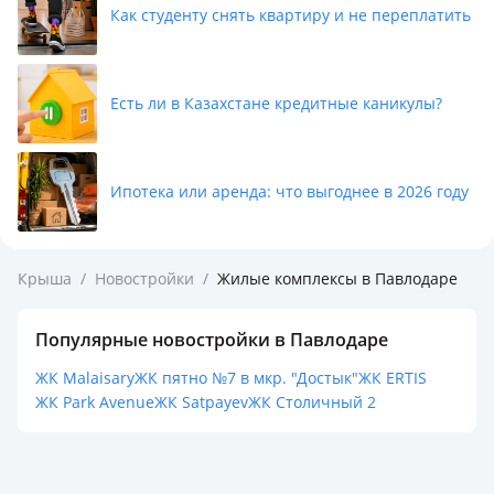
Назарбаев Интеллектуальная школа
Как студенту снять квартиру и не переплатить
Спортивный комплекс «Ertis Olympic»
Вело-лыжная база «Ertis»
Прогулочная зона вдоль реки Усолка
Есть ли в Казахстане кредитные каникулы?
Условия приобретения:
Рассрочка без % от Застройщика
Ипотека или аренда: что выгоднее в 2026 году
Ипотечное кредитование в любом банке второго
уровня
Приобретение за счет средств в ЕНПФ
Крыша
/
Новостройки
/
Жилые комплексы в Павлодаре
Квартиры в ЖК:
Двухкомнатные квартиры от 68,65 кв.м. до 81,21 кв.м.
Популярные новостройки в Павлодаре
Трехкомнатные квартиры от 83,59 кв.м. до 92,66 кв.м.
ЖК Malaisary
ЖК пятно №7 в мкр. "Достык"
ЖК ERTIS
Четырехкомнатные квартиры – 114,24 кв.м.
ЖК Park Avenue
ЖК Satpayev
ЖК Столичный 2