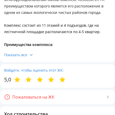
преимуществом которого является его расположение в
одном из самых экологически чистых районов города.
Комплекс состоит из 11 этажей и 4 подъездов, где на
лестничной площадке располагаются по 4-5 квартир.
Преимущества комплекса:
💥Р
азвитая инфраструктура
Показать все
💥С
вободные планировки квартир
💥С
тильные подъезды
💥
Войдите, чтобы оценить этот ЖК:
2 бесшумных лифта в каждом подъезде
💥П
одземный паркинг
5,0
💥С
овременная детская площадка
💥Т
ерритория полностью огорожена
💥В
идеонаблюдение 24/7
Пожаловаться на ЖК
💥Н
овейшие инженерные коммуникации
💥С
обственная Управляющая компания по обслуживанию
Ход строительства