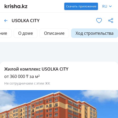
RU
Скачать приложение
USOLKA CITY
ние
О доме
Описание
Ход строительства
Жилой комплекс USOLKA CITY
от 360 000 ₸ за м²
не сотрудничаем с этим ЖК