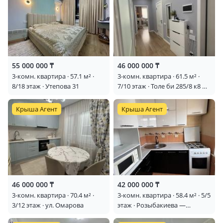
55 000 000 ₸
46 000 000 ₸
3-комн. квартира · 57.1 м² ·
3-комн. квартира · 61.5 м² ·
8/18 этаж · Утепова 31
7/10 этаж · Толе би 285/8 к8 —
Пересечение улиц Толе би/
Утеген батыра
Крыша Агент
Крыша Агент
46 000 000 ₸
42 000 000 ₸
3-комн. квартира · 70.4 м² ·
3-комн. квартира · 58.4 м² · 5/5
3/12 этаж · ул. Омарова
этаж · Розыбакиева —
Темирязева