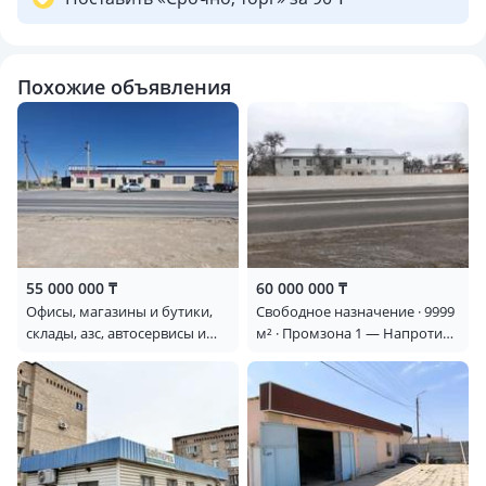
Похожие объявления
55 000 000 ₸
60 000 000 ₸
Офисы, магазины и бутики,
Свободное назначение · 9999
склады, азс, автосервисы и
м² · Промзона 1 — Напротив
автомойки, общепит, бани,
Уют
гостиницы и зоны отдыха,
развлечения · 270 м² ·
Маңғыстау даңғылы 4/45 —
Абіш қожа мешіт артында