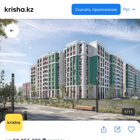
Рус
Скачать приложение
1
/
11