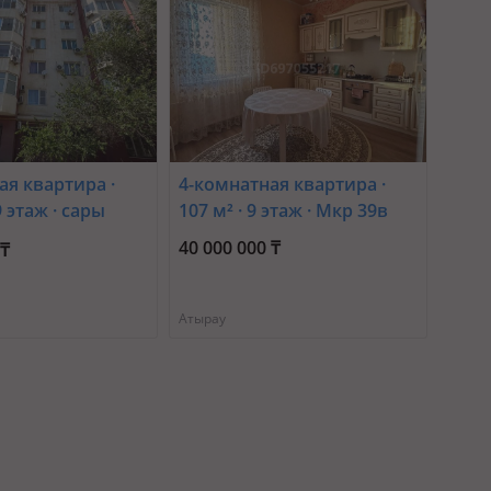
ая квартира ·
4-комнатная квартира ·
9 этаж · сары
107 м² · 9 этаж · Мкр 39в
40 000 000 ₸
 ₸
Атырау