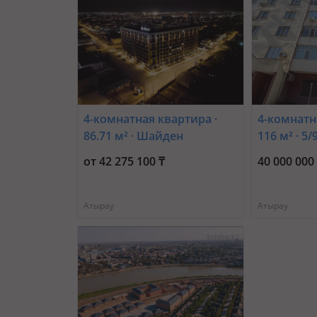
4-комнатная квартира ·
4-комнатн
86.71 м² · Шайден
116 м² · 5/
Даулетова 2
арка 39
от 42 275 100 ₸
40 000 000
Атырау
Атырау