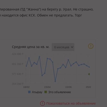
ированная (ТД "Жанна") на берегу р. Урал. Не страшно,
ам находится офис КСК. Обмен не предлагать. Торг
!
Средняя цена за кв. м.
424 690 ₸
401 160 ₸
377 630 ₸
354 090 ₸
18/02
15/04
10/06
05/08
Атырау
Это объявление
Пожаловаться на объявление