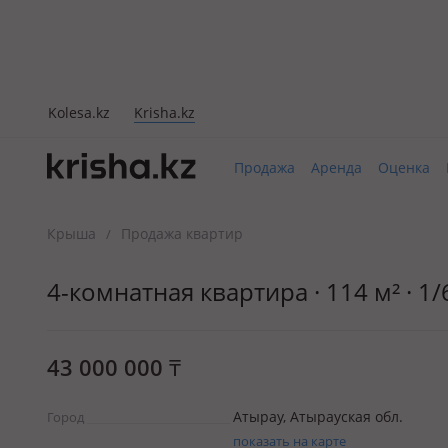
Kolesa.kz
Krisha.kz
Продажа
Аренда
Оценка
Крыша
Продажа квартир
/
4-комнатная квартира · 114 м² · 1/
43 000 000
₸
Атырау, Атырауская обл.
Город
показать на карте