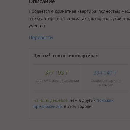
Описание
Продается 4-комнатная квартира, полностью мебл
что квартира на 1 этаже, так как подвал сухой, т
уместен
Перевести
2
Цена м
в похожих квартирах
377 193
₸
394 040
₸
2
Цена м
в этом объявлении
Похожие квартиры
в Атырау
На 4.3% дешевле
, чем в других
похожих
предложениях
в этом городе