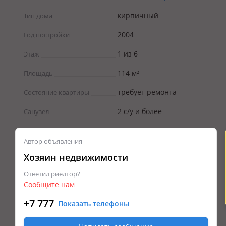
кирпичный
Тип дома
2004
Год постройки
1 из 6
Этаж
114 м²
Площадь
требует ремонта
Состояние квартиры
2 с/у и более
Санузел
Автор объявления
Хозяин недвижимости
Ответил риелтор?
Сообщите нам
+7 777
Показать телефоны