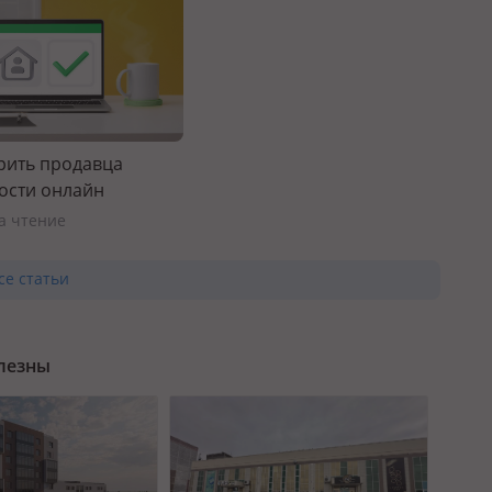
рить продавца
ости онлайн
на чтение
се статьи
олезны