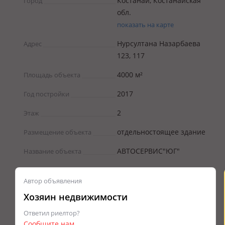
Костанай, Костанайская
Город
обл.
показать на карте
Нурсултана Назарбаева
Адрес
123, 117
4000 м²
Площадь объекта
2017
Год постройки
2
Этаж
отдельностоящее здание
Размещение объекта
АВТОСЕРВИС"ЮГ"
Название объекта
Автор объявления
Хозяин недвижимости
Ответил риелтор?
Сообщите нам