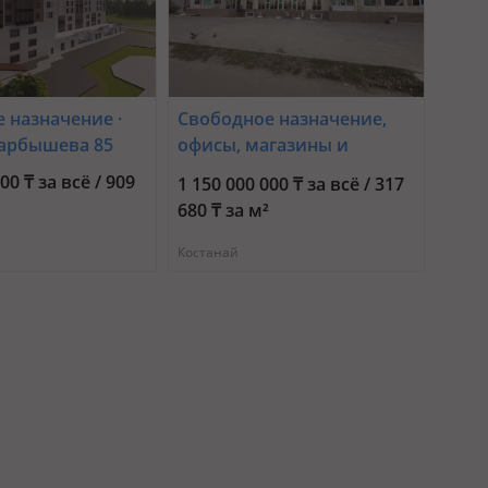
 назначение ·
Свободное назначение,
 Карбышева 85
офисы, магазины и
бутики, азс, автосервисы
00 ₸ за всё / 909
1 150 000 000 ₸ за всё / 317
и автомойки, общепит,
²
680 ₸ за м²
развлечения · 3620 м² ·
Баймагамбетова 8в —
Костанай
Баймагамбетова-Гагарина