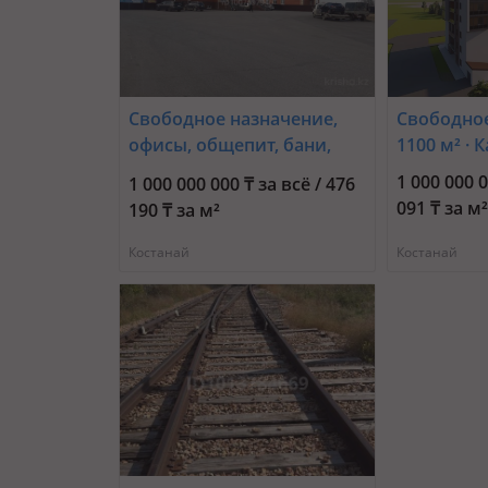
Свободное назначение,
Свободное
офисы, общепит, бани,
1100 м² ·
гостиницы и зоны отдыха,
1 000 000 0
1 000 000 000 ₸ за всё / 476
развлечения · 2100 м² ·
091 ₸ за м
190 ₸ за м²
Арман 1 — На въезде в
город
Костанай
Костанай