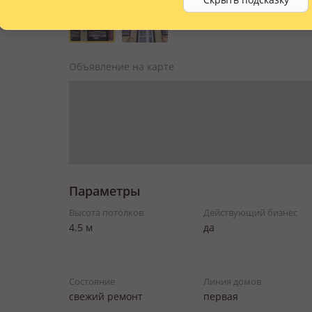
Объявление на карте
Параметры
Высота потолков
Действующий бизнес
4.5 м
да
Состояние
Линия домов
cвежий ремонт
первая