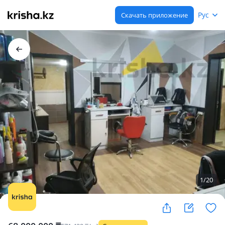
Рус
Скачать приложение
1
/
20