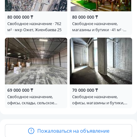
80 000 000 ₸
80 000 000 ₸
Свободное назначение · 762
Свободное назначение,
м² · мкр Ожет, Жиенбаева 25
магазины и бутики · 41 м² ·
мкр Коктем-1 53 — Маркова
Попова
69 000 000 ₸
70 000 000 ₸
Свободное назначение,
Свободное назначение,
офисы, склады, сельское
офисы, магазины и бутики,
хозяйство · 630 м² · мкр
салоны красоты, медцентры
Думан-2, Кульджинский тракт
и аптеки, образование,
30/3
развлечения · 61.2 м² ·
Утепова 31
Пожаловаться на объявление