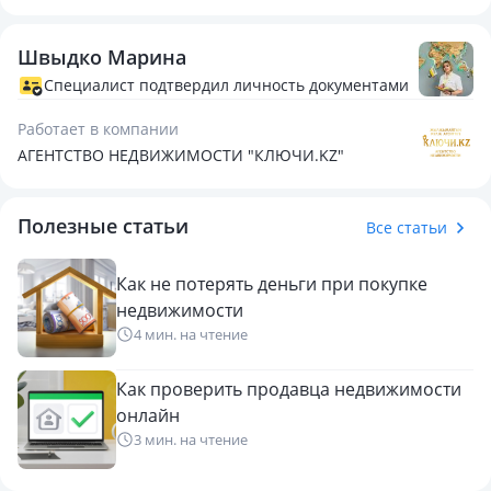
✅ Отличный вариант для инвестиций или семейного
бизнеса
Швыдко Марина
📄 Документы готовы к сделке.
📞 Звоните прямо сейчас — такие объекты с готовым
Специалист подтвердил личность документами
доходом долго не задерживаются!
Работает в компании
АГЕНТСТВО НЕДВИЖИМОСТИ "КЛЮЧИ.KZ"
Полезные статьи
Все статьи
Как не потерять деньги при покупке
недвижимости
4 мин. на чтение
Как проверить продавца недвижимости
онлайн
3 мин. на чтение