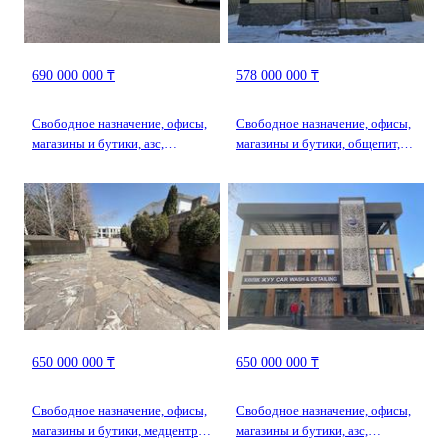
690 000 000 ₸
578 000 000 ₸
Свободное назначение, офисы,
Свободное назначение, офисы,
магазины и бутики, азс,
магазины и бутики, общепит,
автосервисы и автомойки,
салоны красоты, бани,
общепит, салоны красоты,
гостиницы и зоны отдыха,
бани, гостиницы и зоны
медцентры и аптеки,
отдыха, медцентры и аптеки,
образование, развлечения ·
образование, развлечения ·
938.55 м² · Гастелло 35
2200 м² · Мырзалиева 131а
650 000 000 ₸
650 000 000 ₸
Свободное назначение, офисы,
Свободное назначение, офисы,
магазины и бутики, медцентры
магазины и бутики, азс,