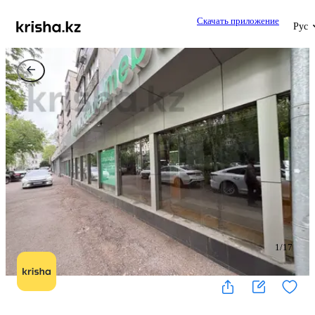
Скачать приложение
Рус
1
/
17