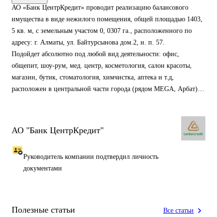
АО «Банк ЦентрКредит» проводит реализацию балансового
имущества в виде нежилого помещения, общей площадью 1403,
5 кв. м, с земельным участом 0, 0307 га., расположенного по
адресу: г. Алматы, ул. Байтурсынова дом.2, н. п. 57.
Подойдет абсолютно под любой вид деятельности: офис,
общепит, шоу-рум, мед. центр, косметология, салон красоты,
магазин, бутик, стоматология, химчистка, аптека и т.д,
расположен в центральной части города (рядом MEGA, Арбат).
Входная группа выходит на проспект Байтурсынова.
Имеется два запасных выхода ведут во двор.
Витражные окна со стороны проспекта Байтурсынова на всю
АО "Банк ЦентрКредит"
длину торговой площади.
Цокольный этаж имеет много отдельных комнат которые можно
Руководитель компании подтвердил личность
использовать как кабинеты или склад.
документами
год постройки: 1971 г. ;
Общая площадь: 1403, 5 м2;
Первый этаж: 811, 5 м2;
Цокольный этаж: 592 м2;
Полезные статьи
Все статьи
Выходов из зала: 3;