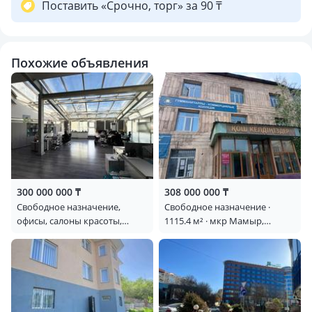
крайне редко, что делает предложение особенно
Поставить «Срочно, торг» за 90 ₸
привлекательным для инвесторов и предпринимателей.
Цена соответствует рынку.
Похожие объявления
Отличный вариант для стабильных инвестиций и
успешного развития бизнеса!
300 000 000 ₸
308 000 000 ₸
Свободное назначение,
Свободное назначение ·
офисы, салоны красоты,
1115.4 м² · мкр Мамыр,
медцентры и аптеки,
Керуентау 2/5
образование, развлечения ·
234 м² · Аль-Фараби 19 —
Померанцева