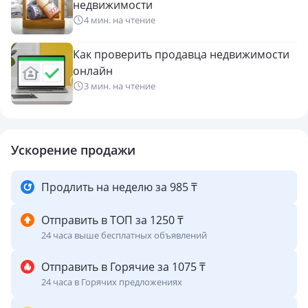
недвижимости
близость к аэропорту
4 мин. на чтение
редкий формат отдельно стоящего здания
просторная территория с возможностью дальнейшего
Как проверить продавца недвижимости
развития
онлайн
3 мин. на чтение
На участке достаточно места для дополнительных
построек, организации игровой площадки, беседок,
прогулочной зоны, парковки или расширения бизнеса.
Ускорение продажи
Идеально подходит под:
детский сад или образовательный центр
Продлить на неделю за 985 ₸
хостел или гостиничный бизнес
офисное здание
Отправить в ТОП за 1250 ₸
медицинский центр
24 часа выше бесплатных объявлений
учебный центр
представительство компании
Отправить в Горячие за 1075 ₸
24 часа в Горячих предложениях
Объекты такого формата в данной локации встречаются