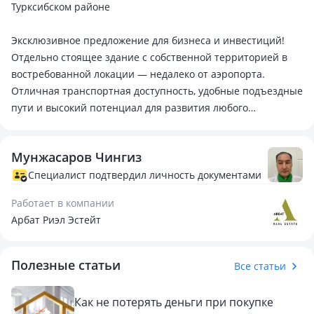
Турксибском районе
Эксклюзивное предложение для бизнеса и инвестиций!
Отдельно стоящее здание с собственной территорией в
востребованной локации — недалеко от аэропорта.
Отличная транспортная доступность, удобные подъездные
пути и высокий потенциал для развития любого
коммерческого направления.
Мунжасаров Чингиз
Основные характеристики:
Общая площадь здания — 1080 кв. м
Специалист подтвердил личность документами
Основное здание — 900 кв. м
Работает в компании
Дополнительное помещение / магазин — 180 кв. м
Арбат Риэл Эстейт
Земельный участок — 18 соток
Целевое назначение — коммерческое
Все коммуникации — центральные
Полезные статьи
Все статьи
Собственная асфальтированная территория
Преимущества объекта:
Как не потерять деньги при покупке
удобное расположение в Турксибском районе