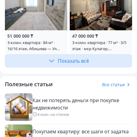
51 000 000 ₸
47 000 000 ₸
3-комн. квартира · 84 м² ·
3-комн. квартира · 77 м² · 3/5
16/16 этаж, Абишева — Ул
этаж · мкр Кулагер,
Райымбека , Можно под
И.Омарова 73а
Показать всё
ипотеку!
Полезные статьи
Все статьи
Как не потерять деньги при покупке
недвижимости
4 мин. на чтение
Покупаем квартиру: все шаги от задатка