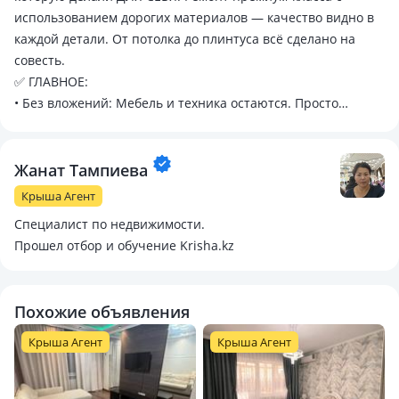
использованием дорогих материалов — качество видно в
каждой детали. От потолка до плинтуса всё сделано на
совесть.
✅ ГЛАВНОЕ:
• Без вложений: Мебель и техника остаются. Просто
завозите чемоданы!
• Состояние ИДЕАЛЬНОЕ: Ухоженная, светлая, теплая.
Ремонт свежий, как новый.
Жанат Тампиева
• Локация ТОП: Дружные соседи, тихий двор. Школа,
Крыша Агент
детский сад и автобусная остановка — в 3 минутах пешком.
Специалист по недвижимости.
Всё для комфортной жизни с детьми.
Прошел отбор и обучение Krisha.kz
• Юридически чисто: Не в залоге, не в аресте. 1
собственник. Быстрый выход на сделку.
Это тот редкий случай, когда квартира лучше, чем на фото.
Похожие объявления
Приезжайте на просмотр и влюбляйтесь!
📞 Звоните прямо сейчас, пока не забрали! Торг реальному
Крыша Агент
Крыша Агент
покупателю у квартиры.