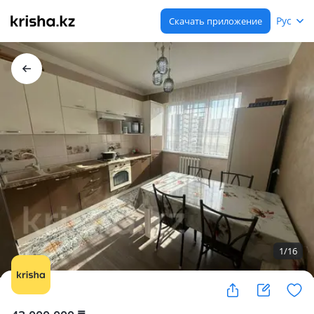
Рус
Скачать приложение
1
/
16