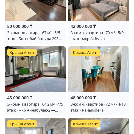
50 000 000 ₸
42 000 000 ₸
3-комн. квартира · 67 м² · 5/5
3-комн. квартира · 70 м² · 5/9
этаж · Богенбай батыра 293 —
этаж · мкр Акбулак —
Лучшее предложение в ТОП
НАХОДИТСЯ ВОЗЛЕ SMALL
локации!
Крыша Агент
Крыша Агент
45 000 000 ₸
48 000 000 ₸
3-комн. квартира · 64.2 м² · 4/5
3-комн. квартира · 72 м² · 4/13
этаж · мкр Айнабулак-2 —
этаж · Райымбека
Палладина и Макатаева
Крыша Агент
Крыша Агент