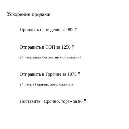
• 80 л — 3 шт (STARMIX, Италия), состояние хорошее
Ускорение продажи
• 60 л — 1 шт (Италия), состояние новое
• Глазировочная линия (11 м) + котёл для глазури — Украина
• Котёл для варки сиропа (инверта) — Украина
Продлить на неделю за 985 ₸
• Все элементы из высококачественной, прочной нержавеющей
стали
Отправить в ТОП за 1250 ₸
• Печи ротационные DANZI FORNI (2 шт, Италия, на газе)
• Отсадочные (формовочные) машины MIMAK — 2 шт, Италия,
24 часа выше бесплатных объявлений
включают в себя 100 программ
• Упаковочные машины MINIPACK — 2 шт
Отправить в Горячие за 1075 ₸
⸻
24 часа в Горячих предложениях
Возможна продажа оборудования по отдельности.
Поставить «Срочно, торг» за 90 ₸
📞 Все вопросы по телефону