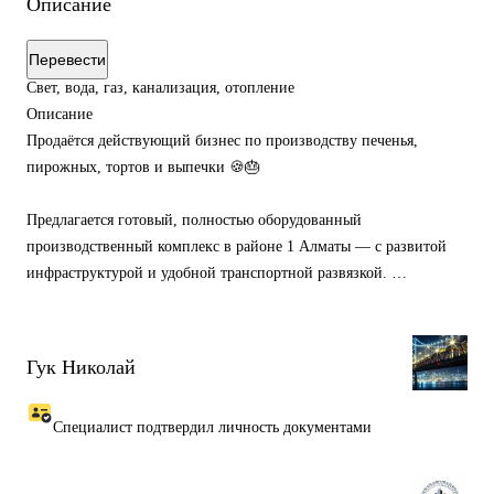
Описание
Перевести
Свет, вода, газ, канализация, отопление
Описание
Продаётся действующий бизнес по производству печенья,
пирожных, тортов и выпечки 🍪🎂
Предлагается готовый, полностью оборудованный
производственный комплекс в районе 1 Алматы — с развитой
инфраструктурой и удобной транспортной развязкой.
🔹 Общая площадь: 350 м²
(производственный цех, административные и складские
Гук Николай
помещения).
Помещения после ремонта, в отличном состоянии.
Специалист подтвердил личность документами
Здание — 2004 года постройки.
Коммуникации: