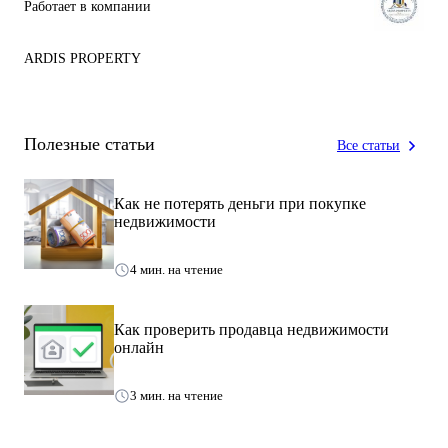
Работает в компании
• Электроэнергия — 50 кВт
• Газ — 30 м³
ARDIS PROPERTY
• Центральное водоснабжение и канализация
• Отопление на газе
• Интернет
• Видеонаблюдение (16 камер)
Полезные статьи
Все статьи
Все коммуникации — городские.
Как не потерять деньги при покупке
Участок:
недвижимости
10 соток, ровный, ограждён, благоустроенная территория.
4 мин. на чтение
⸻
💡 Оборудование:
Как проверить продавца недвижимости
онлайн
Все оборудование в отличном рабочем состоянии, часть — новая,
3 мин. на чтение
профессиональное итальянское и украинское производство.
• Тестомесильная машина на 100 кг — Италия, состояние новое
• Миксеры планетарные: