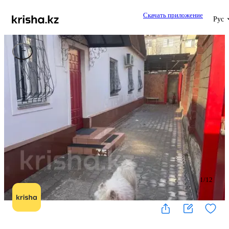
Скачать приложение
Рус
1
/
12