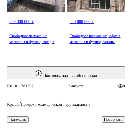
200 000 000 ₸
220 000 000 ₸
Свободное назначение,
Свободное назначение, офисы,
магазины и бутики, склады,
магазины и бутики, салоны
салоны красоты, бани,
красоты, медцентры и аптеки,
гостиницы и зоны отдыха,
образование, развлечения · 295
развлечения · 200 м² ·
м² · Бузурбаева 33 —
Жазыбека 20
Центральный парк Алматы
Пожаловаться на объявление
ID: 1011281307
3 августа
0
/
Крыша
Продажа коммерческой недвижимости
Написать
Позвонить