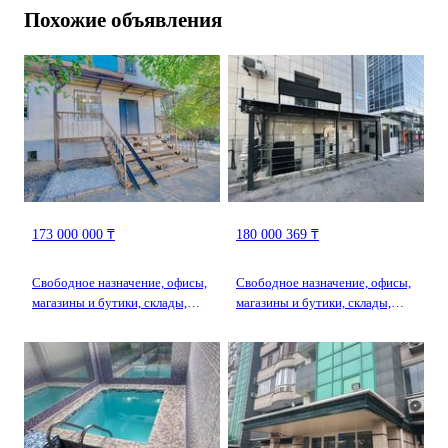
Похожие объявления
173 000 000 ₸
180 000 369 ₸
Свободное назначение, офисы,
Свободное назначение, офисы,
магазины и бутики, склады,
магазины и бутики, склады,
общепит, салоны красоты,
общепит, салоны красоты,
медцентры и аптеки,
бани, гостиницы и зоны
образование, развлечения · 130
отдыха, медцентры и аптеки,
м² · Тимирязева 32Б
образование, развлечения ·
389.6 м² · Наурызбай Батыра
99/1 — Шевченко