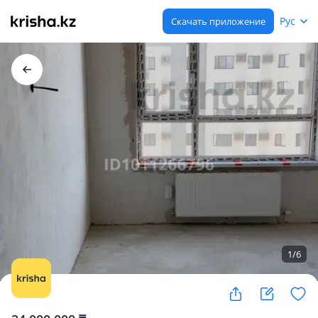
Рус
Скачать приложение
1
/
6