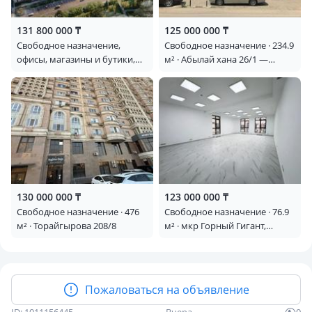
131 800 000 ₸
125 000 000 ₸
Свободное назначение,
Свободное назначение · 234.9
офисы, магазины и бутики,
м² · Абылай хана 26/1 —
склады, общепит, салоны
Достык/ Абылай хана
красоты, медцентры и
аптеки, образование,
развлечения · 126.86 м² · ​
Приканальная БАК 99А
130 000 000 ₸
123 000 000 ₸
Свободное назначение · 476
Свободное назначение · 76.9
м² · Торайгырова 208/8
м² · мкр Горный Гигант,
Кажымукана 107/6 —
Кажымукана - Искендирова
Пожаловаться на объявление