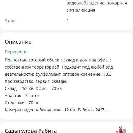
видеонаблюдение, пожарная
сигнализация
Этаж
1
Описание
Перевести
Полностью готовый объект: склад и дом под офис, с
собственной территорией. Подходит под любой вид
деательности: фулфилмент, оптовое хранение, ПВЗ,
производство, сервис, склады.
Склад - 252 кв, Офис. - 70 кв
Участок - 7 соток
Стеллажи - 70 шт
Камеры видеонаблюдения - 12 шт. Работа - 24/7.
Пандус для разгрузки. Закрытая территория.
Готовая инфрастуктура под бизнес - экономия времени и
Садыгулова Рабига
денег на запуск. Подходит как для собственного бизнеса,