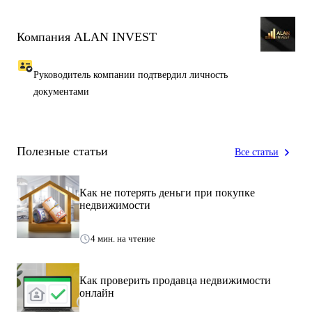
Удобные подъездные пути для грузового транспорта
Компания ALAN INVEST
Подходит для:
Руководитель компании подтвердил личность
складской и логистической деятельности
документами
производственного цеха
металлобазы
агропереработки
инвестиционного проекта
Полезные статьи
Все статьи
сдачи в аренду крупному арендатору
Как не потерять деньги при покупке
Преимущества:
недвижимости
Высокие потолки — эффективное использование объёма
Большой земельный участок — запас под расширение
4 мин. на чтение
Ж/Д тупик — снижение логистических затрат
Высокая ликвидность объекта
Возможность масштабирования бизнеса
Как проверить продавца недвижимости
онлайн
Компания ALAN INVEST