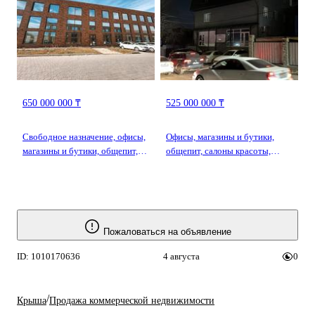
— Кунаева
образование, развлечения · 650
м² · Достык 132 — Достык
Жолдасбекова
650 000 000 ₸
525 000 000 ₸
Свободное назначение, офисы,
Офисы, магазины и бутики,
магазины и бутики, общепит,
общепит, салоны красоты,
салоны красоты, медцентры и
бани, гостиницы и зоны
аптеки, образование,
отдыха, медцентры и аптеки,
развлечения · 303.4 м² · Нурлан
образование, развлечения · 560
Каппаров 372
м² · мкр Таугуль-3 3 —
Жандосова
Пожаловаться на объявление
ID: 1010170636
4 августа
0
/
Крыша
Продажа коммерческой недвижимости