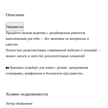
Описание
Перевести
Продаётся уютная квартира с дизайнерским ремонтом,
выполненным для себя — без экономии на материалах и
качестве.
Полностью укомплектована современной мебелью и техникой —
можно заехать и жить без дополнительных вложений.
🏡 Идеально подойдёт для семьи с детьми: продуманная
планировка, комфортное и безопасное пространство.
🤖 Установлена система «умный дом» — управление
освещением, климатом и безопасностью со смартфона.
📍 Тихий и спокойный район — минимум шума и максимум
Хозяин недвижимости
уюта.
🗄 В наличии 2 вместительные кладовые — отличное решение
Автор объявления