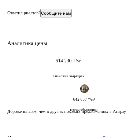
для хранения.
🚗 Собственное парковочное место — всегда свободно и под
Ответил риелтор?
Сообщите нам
рукой.
Квартира светлая, тёплая и очень ухоженная — чувствуется
забота о каждой детали.
Аналитика цены
514 230 ₸/м²
в похожих квартирах
642 857 ₸/м²
в этом объявлении
Дороже на 25%
, чем в других похожих предложениях в Атырау