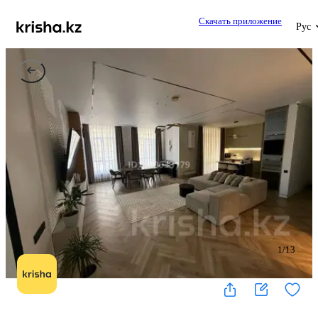
Скачать приложение
Рус
1
/
13