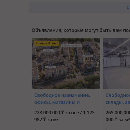
В
Объявления, которые могут быть вам п
Крыша Агент
Свободное назначение,
Свободное
офисы, магазины и
склады, а
бутики, склады, общепит,
и автомой
228 000 000 ₸ за всё / 1 125
265 000 000
салоны красоты,
гостиницы
982 ₸ за м²
000 ₸ за м
медцентры и аптеки,
медцентры