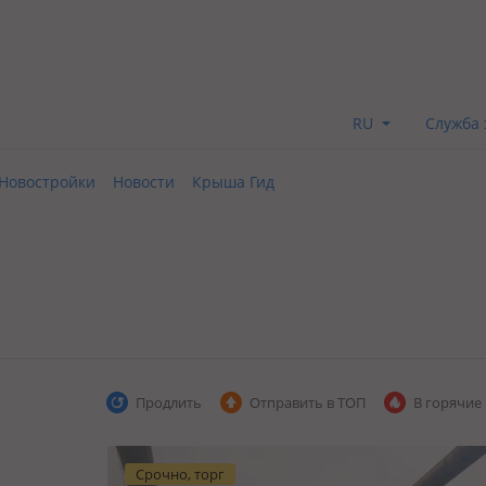
RU
Служба 
Новостройки
Новости
Крыша Гид
Продлить
Отправить в ТОП
В горячие
Срочно, торг