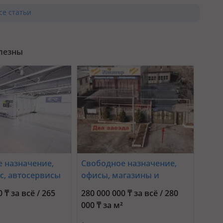
се статьи
олезны
 назначение,
Свободное назначение,
зс, автосервисы
офисы, магазины и
ки, бани,
бутики, склады, салоны
 ₸ за всё / 265
280 000 000 ₸ за всё / 280
 и зоны отдыха,
красоты, образование,
²
000 ₸ за м²
 и аптеки,
развлечения · 1000 м² ·