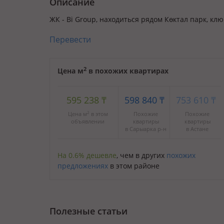
Описание
ЖК - Bi Group, находиться рядом Көктал парк, кл
Перевести
2
Цена м
в похожих квартирах
595 238
₸
598 840
₸
753 610
₸
2
Цена м
в этом
Похожие
Похожие
объявлении
квартиры
квартиры
в Сарыарка р-н
в Астане
На 0.6% дешевле
, чем в других
похожих
предложениях
в этом районе
Полезные статьи