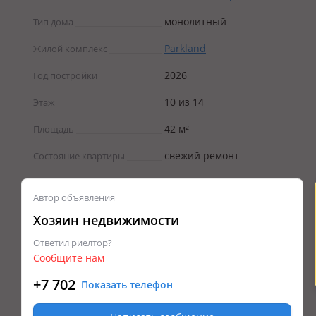
монолитный
Тип дома
Parkland
Жилой комплекс
2026
Год постройки
10 из 14
Этаж
42 м²
Площадь
свежий ремонт
Состояние квартиры
Автор объявления
Хозяин недвижимости
Ответил риелтор?
Сообщите нам
+7 702
Показать телефон