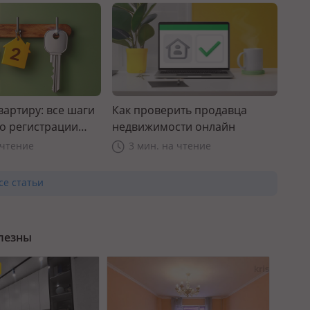
вартиру: все шаги
Как проверить продавца
до регистрации
недвижимости онлайн
 чтение
3 мин. на чтение
се статьи
олезны