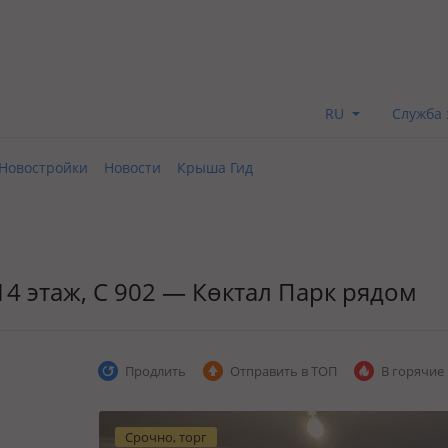
RU
Служба 
Новостройки
Новости
Крыша Гид
/14 этаж, C 902 — Көктал Парк рядом
Продлить
Отправить в ТОП
В горячие
Срочно, торг