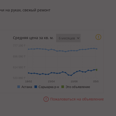
ючи на руках, свежый ремонт
!
Средняя цена за кв. м.
777 190 ₸
696 090 ₸
614 980 ₸
533 880 ₸
18/02
15/04
10/06
05/08
Астана
Сарыарка р-н
Это объявление
Пожаловаться на объявление