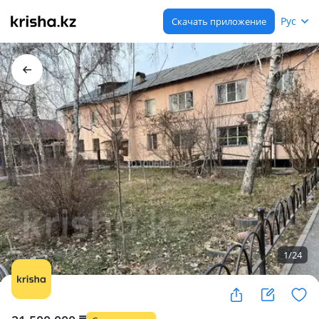
Рус
Скачать приложение
1
/
24