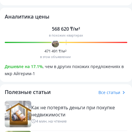
🛋 Преимущества этой квартиры:
✔ Полностью меблирована - всё готово для въезда без
Аналитика цены
дополнительных вложений.
568 620 ₸/м²
✔ Пластиковые окна - тепло и тихо в любое время года.
в похожих квартирах
✔ Тихий двор - идеальное место для отдыха после работы.
✔ Металлическая входная дверь и домофон - безопасность
и спокойствие для вас и вашей семьи.
471 491 ₸/м²
в этом объявлении
✔ Пешая доступность всего необходимого: магазины,
остановки общественного транспорта, школы и детские
Дешевле на 17.1%
, чем в других похожих предложениях в
сады - всё рядом!
мкр Айгерим-1
Срочная продажа, торг уместен!
19979178
Полезные статьи
Все статьи
Как не потерять деньги при покупке
недвижимости
4 мин. на чтение