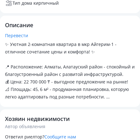
Тип дома кирпичный
Описание
Перевести
✨ Уютная 2-комнатная квартира в мкр Айгерим-1 -
отличное сочетание цены и комфорта! ✨
📍 Расположение: Алматы, Алатауский район - спокойный и
благоустроенный район с развитой инфраструктурой.
💰 Цена: 22 700 000 ₸ - выгодное предложение на рынке!
📐 Площадь: 45, 6 м² - продуманная планировка, которую
легко адаптировать под разные потребности.
🏠 Этаж: 1 из 2 - удобный вход, отсутствие лифта,
спокойные соседи.
Хозяин недвижимости
Дом кирпичный.
Автор объявления
Палисадник с обеих сторон дома
Ответил риелтор?
Сообщите нам