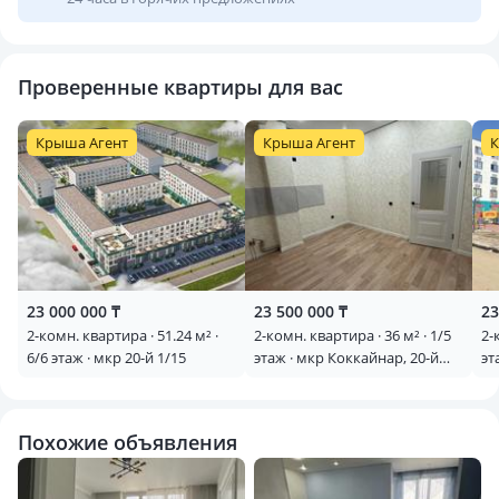
Проверенные квартиры для вас
Крыша Агент
Крыша Агент
К
23 000 000 ₸
23 500 000 ₸
23
2-комн. квартира · 51.24 м² ·
2-комн. квартира · 36 м² · 1/5
2-
6/6 этаж · мкр 20-й 1/15
этаж · мкр Коккайнар, 20-й
эт
микрорайон — По Сайна
Похожие объявления