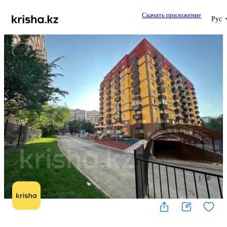
Скачать приложение
Рус
1
/
16