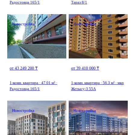
Радостовца 165/1
Тараз 8/1
Новостройка
Новостройка
от 43 249 200 ₸
от 39 410 000 ₸
1-комн. квартира · 47.01 м² ·
1-комн. квартира · 56.3 м² · мкр
Радостовца 165/1
Жетысу-3 55А
Новостройка
Новостройка