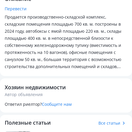
Перевести
Продается производственно-складской комплекс,
складские помещения площадью 700 кв. м. построены в
2024 году, автобоксы с ямой площадью 220 кв. м., склады
площадью 400 кв. м. в непосредственной близости к
собственному железнодорожному тупику (вместимость и
протяженность на 10 вагонов), офисные помещения с
санузлом 50 кв. м., большая территория с возможностью
строительства дополнительных помещений и складов,
удобное месторасположение, возле станции путей
Балхаш-1, под логистический бизнес. Центральное
Хозяин недвижимости
отопление, водоснабжение и электроснабжение. Не в
Автор объявления
залоге. Все правоустанавливающие документы в порядке.
Ответил риелтор?
Сообщите нам
Полезные статьи
Все статьи