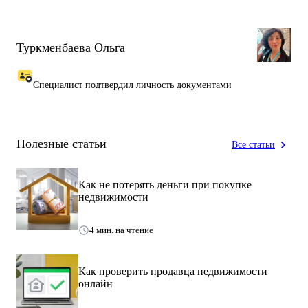
✴ 4 кабинета
✴ Общая площадь ~ 100 кв. метров.
Туркменбаева Ольга
✴ санузел
✴ Пожарная лестница и камеры видеонаблюдения.
Специалист подтвердил личность документами
Железнодорожного тупика.
✴ Протяженностью 400 метров
Полезные статьи
Все статьи
Большого ангара (рабочий цех)
Как не потерять деньги при покупке
недвижимости
✴ Небольшая рабочая площадка.
✴ Несколько контейнеров жилого типа для охраны.
4 мин. на чтение
✴ Теплица недействующия.
Ангар
Как проверить продавца недвижимости
онлайн
✴ Полностью металлоконструкция.