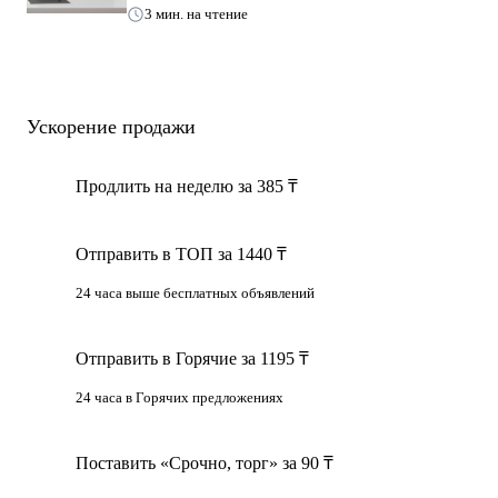
3 мин. на чтение
✴ Высота самой верхней точки ангара 6 метров.
✳ Общая площадь ангара 2170 кв. метров.
.
Ускорение продажи
Собственный трансформатор на 250 кВа.
Небольшие вагончики (контейнеры).
Продлить на неделю за 385 ₸
✳ Вся территория по периметру огорожена профнастилом.
Отправить в ТОП за 1440 ₸
Долгосрочная аренда рассматривается.
24 часа выше бесплатных объявлений
Заинтересовало. Звоните.
Отправить в Горячие за 1195 ₸
Ержан
24 часа в Горячих предложениях
Поставить «Срочно, торг» за 90 ₸