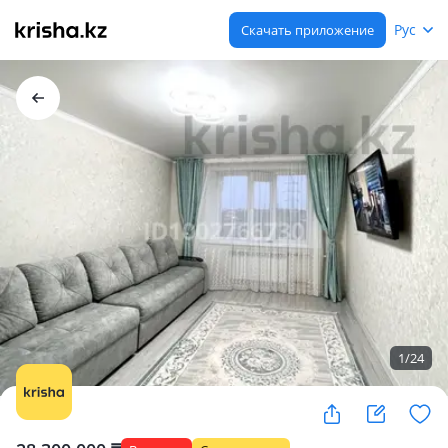
Рус
Скачать приложение
1
/
24