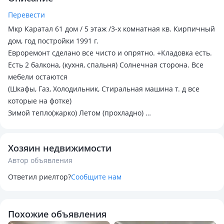
Перевести
Мкр Каратал 61 дом / 5 этаж /3-х комнатная кв. Кирпичный
дом, год постройки 1991 г.
Евроремонт сделано все чисто и опрятно. +Кладовка есть.
Есть 2 балкона, (кухня, спальня) Солнечная сторона. Все
мебели остаются
(Шкафы, Газ, Холодильник, Стиральная машина т. д все
которые на фотке)
Зимой тепло(жарко) Летом (прохладно)
Рядом находится (Многопрофильная больница, City Plus,
НИШ, 9-школа, набережная, Аптека, WB, Остановка т. д)
Хозяин недвижимости
Соседи вежливые, и не шумят.
Автор объявления
Окончательная цена 28, 3🍋 тг
Причина продажи работа в другом городе, срочный
Ответил риелтор?
Сообщите нам
переезд.
Қаратал ш/а 61 үй, 5 этаж, 3 бөлмелі пәтер. Үй кірпіштен
Похожие объявления
тұрғызылған.