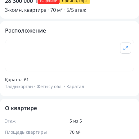
28 300 000 ₸
В архиве
Срочно, торг
3-комн. квартира · 70 м² · 5/5 этаж
Расположение
Қаратал 61
Талдыкорган · Жетысу обл. · Каратал
О квартире
Этаж
5 из 5
Площадь квартиры
70 м²