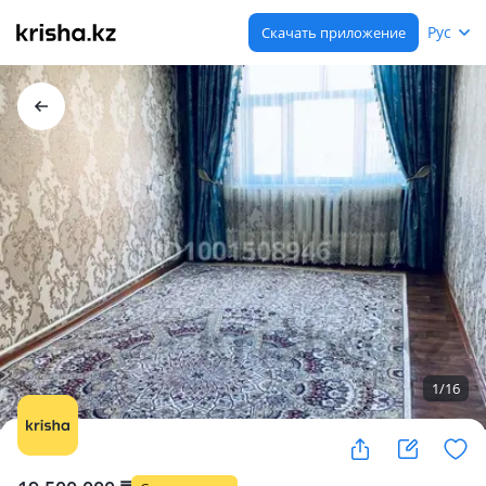
Рус
Скачать приложение
1
/
16