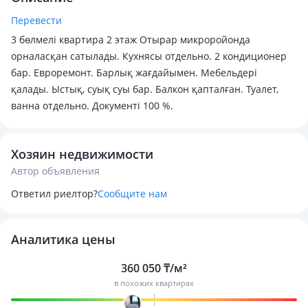
Перевести
3 бөлмелі квартира 2 этаж Отырар микроройонда
орналасқан сатылады. Кухнясы отдельно. 2 кондиционер
бар. Евроремонт. Барлық жағдайымен. Мебельдері
қалады. Ыстық, суық суы бар. Балкон қапталған. Туалет,
ванна отдельно. Документі 100 %.
Хозяин недвижимости
Автор объявления
Ответил риелтор?
Сообщите нам
Аналитика цены
360 050 ₸/м²
в похожих квартирах