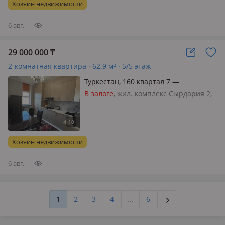
Хозяин недвижимости
6 авг.
29 000 000
₸
2-комнатная квартира · 62.9 м² · 5/5 этаж
Туркестан, 160 квартал 7 —
Музыкальная школа Акжайык
В залоге
, жил. комплекс Сырдария 2,
кирпичный дом, 2022 г.п., состояние:
свежий ремонт, потолки 3м., санузел
совмещенный, меблирована
полностью, Полностью
Хозяин недвижимости
мебелирована. Для себя делали
ремонт. Сосе…
6 авг.
1
2
3
4
...
6