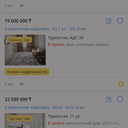
6 авг.
19 000 000
₸
2-комнатная квартира · 62.1 м² · 3/5 этаж
Туркестан, АДС 33
Срочно, торг
В залоге
, жил. комплекс Арман,
кирпичный дом, 2022 г.п., потолки
3м., санузел раздельный, телефон:
нет, интернет проводной,
меблирована полностью, Срочно!
Хозяин недвижимости
продается светлая уютная 2 -
комнатн…
6 авг.
33 599 999
₸
3-комнатная квартира · 90 м² · 6/12 этаж
Туркестан, 11 ул
Срочно, торг
В залоге
, монолитный дом, 2023 г.п.,