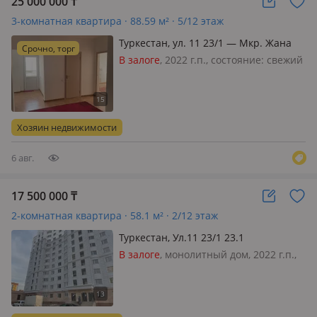
25 000 000
₸
3-комнатная квартира · 88.59 м² · 5/12 этаж
Туркестан, ул. 11 23/1 — Мкр. Жана
Срочно, торг
кала
В залоге
, 2022 г.п., состояние: свежий
ремонт, санузел 2 с/у и более,
телефон: нет, меблирована
полностью, Новая квартира сдан в
эксплуатацию 2022 году. Живут
Хозяин недвижимости
квартиранты с августа 2023 г
6 авг.
17 500 000
₸
2-комнатная квартира · 58.1 м² · 2/12 этаж
Туркестан, Ул.11 23/1 23.1
В залоге
, монолитный дом, 2022 г.п.,
состояние: свободная планировка,
санузел совмещенный,
Окончательная цена …!