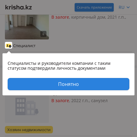
3-комнатная квартира · 82 м² · 5/7 этаж
RU
Скачать приложение
Туркестан, Жаңа қала 8
В залоге
, кирпичный дом, 2021 г.п.,
потолки 2.7м
Специалист
6 авг.
Специалисты и руководители компании
с таким
статусом подтвердили личность документами
16 500 000
₸
2-комнатная квартира · 58.1 м² · 8/12 этаж
Понятно
Туркестан, 11 көше 23/1
В залоге
, 2022 г.п., санузел
раздельный, интернет через TV
кабель, меблирована частично
Хозяин недвижимости