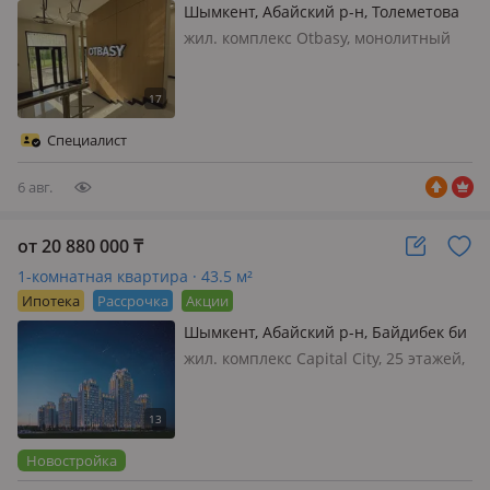
Шымкент, Абайский р-н, Толеметова
106/3
жил. комплекс Otbasy, монолитный
дом, 2026 г.п., потолки 2.7м
Специалист
6 авг.
от 20 880 000
₸
1-комнатная квартира · 43.5 м²
Ипотека
Рассрочка
Акции
Шымкент, Абайский р-н, Байдибек би
стр. 127/7
жил. комплекс Capital City, 25 этажей,
2024 г.п., потолки 2.9м., санузел
совмещенный, ЖК Capital City —
самое высокое здание в Шымкенте.
Его высшая точка расположилась на
Новостройка
25-м эт…