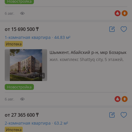
Новостройка
решимос…
6 авг.
от 15 690 500
₸
1-комнатная квартира · 44.83 м²
Ипотека
Шымкент, Абайский р-н, мкр Бозарык
, мкр Бозарык, ул. Боржар
жил. комплекс Shattyq city, 5 этажей,
2026 г.п., потолки 2.7м., санузел
совмещенный, SHATTYQ CITY — это
уютный 5-этажный жилой комплекс,
где современная архитектура
Новостройка
гармонично сочетает…
6 авг.
от 27 365 600
₸
2-комнатная квартира · 63.2 м²
Ипотека