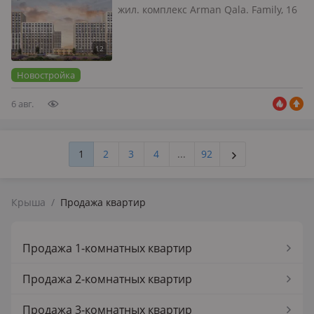
жил. комплекс Arman Qala. Family, 16
этажей, 2026 г.п., потолки 2.7м.,
санузел совмещенный, Квартал
Family - пространство, где легкость
повседневного ритма сочетается с
Новостройка
решимос…
6 авг.
1
2
3
4
...
92
Крыша
/
Продажа квартир
Продажа 1-комнатных квартир
Продажа 2-комнатных квартир
Продажа 3-комнатных квартир