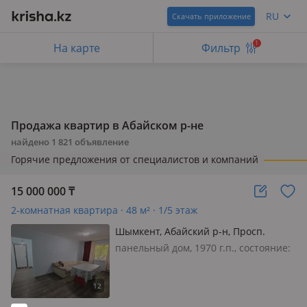
RU
Скачать приложение
1
На карте
Фильтр
Продажа квартир в Абайском р-не
найдено
1 821
объявление
Горячие предложения от специалистов и компаний
15 000 000
₸
2-комнатная квартира · 48 м² · 1/5 этаж
Шымкент, Абайский р-н, Просп.
Республики
панельный дом, 1970 г.п., состояние:
не новый, но аккуратный ремонт,
потолки 2.6м., санузел совмещенный,
интернет через TV кабель,