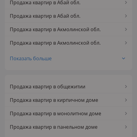
Продажа квартир в Абай обл.
3-комнатные квартиры без посредников
Продажа квартир в Абай обл.
4-комнатные квартиры без посредников
Продажа квартир в Акмолинской обл.
5-комнатные квартиры без посредников
Продажа квартир в Акмолинской обл.
Продажа квартир в Аксае
Показать больше
Продажа квартир в Аксае
Продажа квартир в Актау
Продажа квартир в общежитии
Продажа квартир в Актау
Продажа квартир в кирпичном доме
Продажа квартир в Актобе
Продажа квартир в монолитном доме
Продажа квартир в Актобе
Продажа квартир в панельном доме