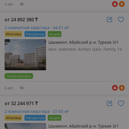
6 авг.
от 24 892 380
₸
2-комнатная квартира · 44.61 м²
Ипотека
Рассрочка
Акции
Шымкент, Абайский р-н, Туркия 3/1
жил. комплекс Arman Qala. Family, 16
этажей, 2027 г.п., потолки 2.7м.,
санузел совмещенный, Квартал
Family - пространство, где легкость
повседневного ритма сочетается с
Новостройка
решимос…
6 авг.
от 32 244 971
₸
2-комнатная квартира · 57.65 м²
Ипотека
Рассрочка
Акции
Шымкент, Абайский р-н, Туркия 3/1