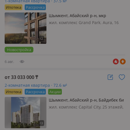
1-комнатная квартира · 37.5 м²
Ипотека
Рассрочка
Шымкент, Абайский р-н, мкр
Акжайык, Толеметова
жил. комплекс Grand Park. Aura, 16
этажей, 2026 г.п., потолки 3м., санузел
совмещенный, AURA в бигвилле
Grand Park — пространство, где
комфорт бизнес-класса достигает
Новостройка
нового уровн…
6 авг.
от 33 033 000
₸
2-комнатная квартира · 72.6 м²
Ипотека
Рассрочка
Акции
Шымкент, Абайский р-н, Байдибек би
стр. 127/7
жил. комплекс Capital City, 25 этажей,
2024 г.п., потолки 2.9м., ЖК Capital
City — самое высокое здание в
Шымкенте. Его высшая точка