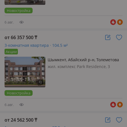
уютный 5-этажный жилой комплекс,
где современная архитектура
Новостройка
гармонично сочетает…
6 авг.
от 66 357 500
₸
3-комнатная квартира · 104.5 м²
Акции
Шымкент, Абайский р-н, Толеметова
100/1
жил. комплекс Park Residence, 3
этажа, 2018 г.п., потолки 3.3м.,
санузел 2 с/у и более, Park Residence
— клубный дом нового поколения в
сердце зелёно…
Новостройка
6 авг.
от 24 562 500
₸