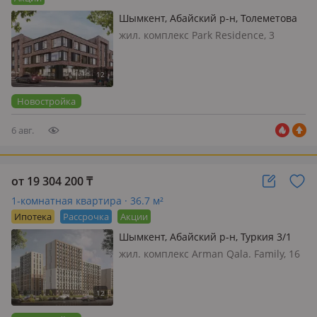
Шымкент, Абайский р-н, Толеметова
100/1
жил. комплекс Park Residence, 3
этажа, 2018 г.п., потолки 3.3м.,
санузел 2 с/у и более, Park Residence
— клубный дом нового поколения в
сердце зелёно…
Новостройка
6 авг.
от 19 304 200
₸
1-комнатная квартира · 36.7 м²
Ипотека
Рассрочка
Акции
Шымкент, Абайский р-н, Туркия 3/1
жил. комплекс Arman Qala. Family, 16
этажей, 2026 г.п., потолки 2.7м.,
санузел совмещенный, Квартал
Family - пространство, где легкость
повседневного ритма сочетается с