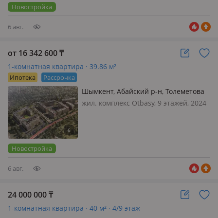
расположилась на 25-м этаже
Новостройка
пентхауса, а обща…
6 авг.
от 16 342 600
₸
1-комнатная квартира · 39.86 м²
Ипотека
Рассрочка
Шымкент, Абайский р-н, Толеметова
106/3
жил. комплекс Otbasy, 9 этажей, 2024
г.п., потолки 2.7м., санузел
совмещенный, Жилой комплекс
ОТБАСЫ - место для новой истории. У
каждого человека есть место, где…
Новостройка
6 авг.
24 000 000
₸
1-комнатная квартира · 40 м² · 4/9 этаж