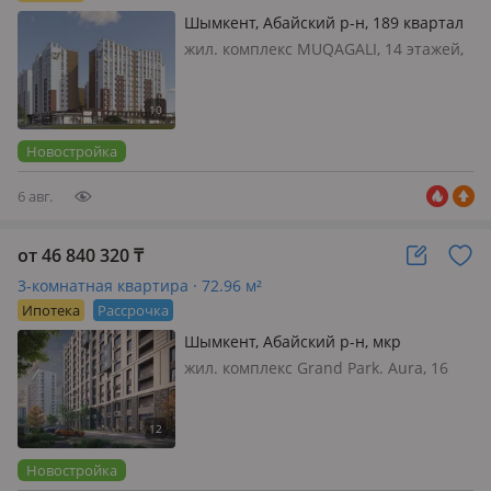
Шымкент, Абайский р-н, 189 квартал
уч 188/1
жил. комплекс MUQAGALI, 14 этажей,
2025 г.п., потолки 3м., Жилой
комплекс "MUQAGALI" — это бизнес-
класс для тех, кто ценит комфорт,
безопасность и изысканн…
Новостройка
6 авг.
от 46 840 320
₸
3-комнатная квартира · 72.96 м²
Ипотека
Рассрочка
Шымкент, Абайский р-н, мкр
Акжайык, Толеметова
жил. комплекс Grand Park. Aura, 16
этажей, 2026 г.п., потолки 3м., санузел
2 с/у и более, AURA в бигвилле Grand
Park — пространство, где комфорт
бизнес-класса достигает нового
Новостройка
уровн…