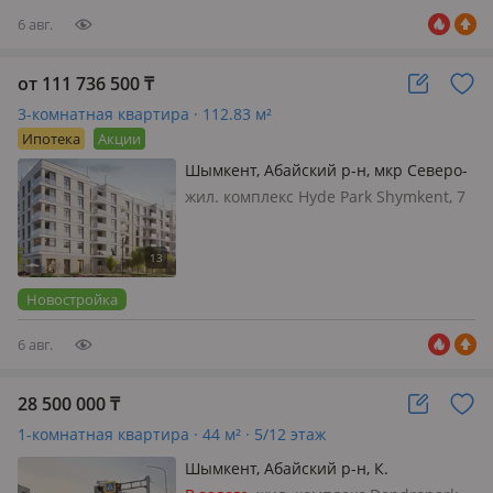
6 авг.
от 111 736 500
₸
3-комнатная квартира · 112.83 м²
Ипотека
Акции
Шымкент, Абайский р-н, мкр Северо-
Запад, Толеметова 68
жил. комплекс Hyde Park Shymkent, 7
этажей, 2025 г.п., потолки 3.3м.,
санузел 2 с/у и более, Hyde Park
Shymkent — это не просто жилой
комплекс, а целостная городская
Новостройка
среда, где кажда…
6 авг.
28 500 000
₸
1-комнатная квартира · 44 м² · 5/12 этаж
Шымкент, Абайский р-н, К.
Толеметова 64/1