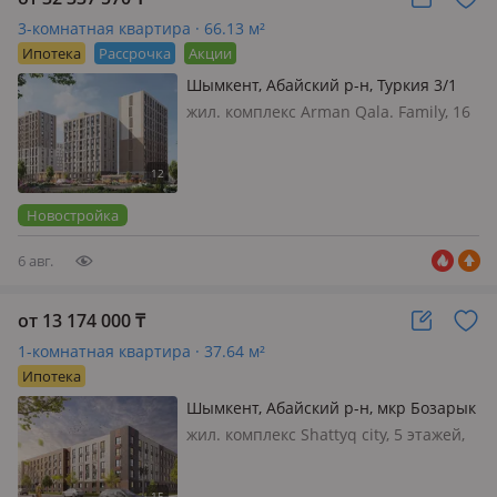
3-комнатная квартира · 66.13 м²
Ипотека
Рассрочка
Акции
Шымкент, Абайский р-н, Туркия 3/1
жил. комплекс Arman Qala. Family, 16
этажей, 2026 г.п., потолки 2.7м.,
санузел совмещенный, Квартал
Family - пространство, где легкость
повседневного ритма сочетается с
Новостройка
решимос…
6 авг.
от 13 174 000
₸
1-комнатная квартира · 37.64 м²
Ипотека
Шымкент, Абайский р-н, мкр Бозарык
, мкр Бозарык, ул. Боржар
жил. комплекс Shattyq city, 5 этажей,
2026 г.п., потолки 2.7м., санузел
совмещенный, SHATTYQ CITY — это