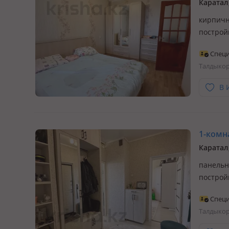
Каратал
кирпичны
построй
Мебель:
Специ
обычно 
Талдыко
В 
1-комна
Каратал
панельны
построй
еврорем
Специ
ламинат
Талдыко
серьёз