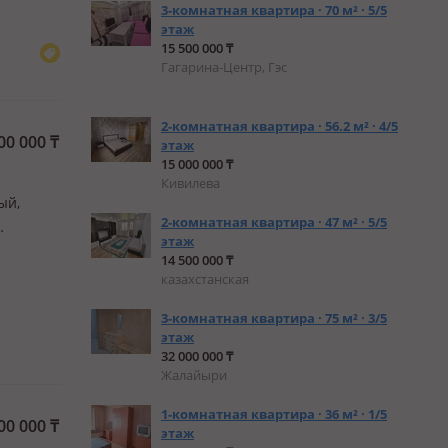
3-комнатная квартира · 70 м² · 5/5
этаж
15 500 000 ₸
Гагарина-Центр, Гэс
2-комнатная квартира · 56.2 м² · 4/5
00 000
₸
этаж
15 000 000 ₸
Кивилева
ый,
2-комнатная квартира · 47 м² · 5/5
этаж
щадью 90
14 500 000 ₸
во
казахстанская
3-комнатная квартира · 75 м² · 3/5
этаж
32 000 000 ₸
Жалайыри
1-комнатная квартира · 36 м² · 1/5
00 000
₸
этаж