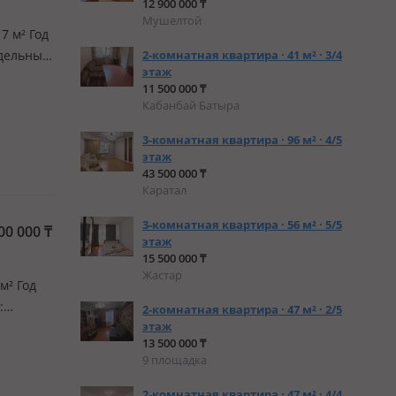
12 900 000 ₸
Мушелтой
7 м² Год
здельный
2-комнатная квартира · 41 м² · 3/4
этаж
м —
11 500 000 ₸
, че…
Кабанбай Батыра
3-комнатная квартира · 96 м² · 4/5
этаж
43 500 000 ₸
Каратал
3-комнатная квартира · 56 м² · 5/5
00 000
₸
этаж
15 500 000 ₸
Жастар
м² Год
:
2-комнатная квартира · 47 м² · 2/5
этаж
:
13 500 000 ₸
ь без
9 площадка
2-комнатная квартира · 47 м² · 4/4