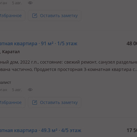
рган
5 авг.
Избранное
Оставить заметку
тная квартира · 91 м² · 1/5 этаж
48 0
, Каратал
ый дом, 2022 г.п., состояние: свежий ремонт, санузел раздельн
вана частично, Продается просторная 3-комнатная квартира с
онтом Продается светлая и уютная 3-комнатная квартира пло
алист
временном доме 2022 года постройки. Характеристики: Количест
рган
5 авг.
 3 О…
Избранное
Оставить заметку
тная квартира · 49.3 м² · 4/5 этаж
17 5