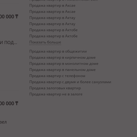
Продажа квартир в Аксае
Продажа квартир в Аксае
00 000
₸
Продажа квартир в Актау
Продажа квартир в Актау
Продажа квартир в Актобе
Продажа квартир в Актобе
КИ ПОД
Показать больше
ОЖНЫМИ
Продажа квартир в общежитии
омнатная
Продажа квартир в кирпичном доме
Продажа квартир в монолитном доме
Продажа квартир в панельном доме
Продажа квартир с телефоном
Продажа квартир с двумя и более санузлами
Продажа залоговых квартир
Продажа квартир не в залоге
00 000
₸
узел
атная