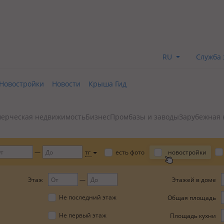
RU
Служба 
Новостройки
Новости
Крыша Гид
ерческая недвижимость
Бизнес
Промбазы и заводы
Зарубежная 
тг
есть фото
новостройки
Этаж
Этажей в доме
Не последний этаж
Общая площадь
Не первый этаж
Площадь кухни