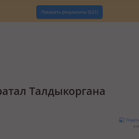
Показать результаты
(521)
ратал Талдыкоргана
Подат
в э