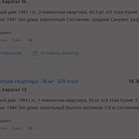
, Каратал 36
й дом, 1991 г.п., 2-комнатная квартира, 49.3 м², 4/5 этаж Кухня: 
ки: 1991 Тип дома: кирпичный Состояние: среднее Санузел: ра
 полностью меблирована Пол: линолеум Плюсы: кирпичный до
алист
тёплый и с хорошей шумоизоляцией; 4 этаж из 5 — комфортнее
рган
5 авг.
Избранное
Оставить заметку
тная квартира · 36 м² · 6/9 этаж
16 3
, Каратал 13
й дом, 1984 г.п., 1-комнатная квартира, 36 м², 6/9 этаж Кухня: 9 
ки: 1984 Тип дома: панельный Высота потолков: 2.8 м Состояние
онт Санузел: совмещённый Мебель: частично меблирована Пол
алист
 Не общежитие Не в залоге Плюсы: евроремонт — можно заехат
рган
5 авг.
ных…