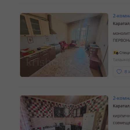
2-комна
Каратал
монолит
ПЕРВОН
КЛЮЧ *
Специ
СЛУЧАЯМ
Талдыко
квартира
В 
2-комна
Каратал
кирпичны
совмещ
ПЕРВОНА