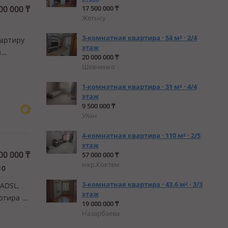
00 000
₸
17 500 000 ₸
Жетысу
3-комнатная квартира · 54 м² · 2/4
вартиру
этаж
н
20 000 000 ₸
Шевченко
1-комнатная квартира · 31 м² · 4/4
этаж
9 500 000 ₸
Улан
4-комнатная квартира · 110 м² · 2/5
этаж
00 000
₸
57 000 000 ₸
мкр.Коктем
10
3-комнатная квартира · 43.6 м² · 3/3
 ADSL,
этаж
ртира в
19 000 000 ₸
том.
Назарбаева
е…