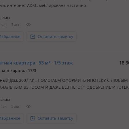
ый, интернет ADSL, меблирована частично
алист
рган
5 авг.
Избранное
Оставить заметку
тная квартира · 53 м² · 1/5 этаж
18 3
, м-н каратал 17/3
ный дом, 2007 г.п., ПОМОГАЕМ ОФОРМИТЬ ИПОТЕКУ С ЛЮБЫМ
АЧАЛЬНЫМ ВЗНОСОМ И ДАЖЕ БЕЗ НЕГО! * ОДОБРЕНИЕ ИПОТЕ
 ПОМОЩЬ БЕЗ ПОДТВЕРЖДЕНИЯ ДОХОДА * РАБОТАЕМ СО СЛ
алист
И * КОНСУЛЬТАЦИЯ БЕСПЛАТНО 🏡 Продаётся уютная 1-комна
рган
5 авг.
 в г. Талдыкорган, мкр. Каратал! ✨ Отли…
Избранное
Оставить заметку