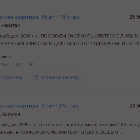
тная квартира · 66 м² · 1/5 этаж
25 5
, каратал
ный дом, 2006 г.п., ПОМОГАЕМ ОФОРМИТЬ ИПОТЕКУ С ЛЮБЫМ
АЧАЛЬНЫМ ВЗНОСОМ И ДАЖЕ БЕЗ НЕГО! * ОДОБРЕНИЕ ИПОТЕ
 ПОМОЩЬ БЕЗ ПОДТВЕРЖДЕНИЯ ДОХОДА * РАБОТАЕМ СО СЛ
алист
И * КОНСУЛЬТАЦИЯ БЕСПЛАТНО 🏡 Продается просторная 2-к
рган
5 авг.
 в г. Талдыкорган! 📍 Район: Каратал…
Избранное
Оставить заметку
тная квартира · 57 м² · 2/5 этаж
23 5
, Каратал
й дом, 2005 г.п., состояние: свежий ремонт, потолки 2.8м., сан
енный, 🔥 ПОМОГАЕМ ОФОРМИТЬ ИПОТЕКУ С ЛЮБЫМ
ЧАЛЬНЫМ ВЗНОСОМ И ДАЖЕ БЕЗ НЕГО! 🔥 **Продается 2-комн