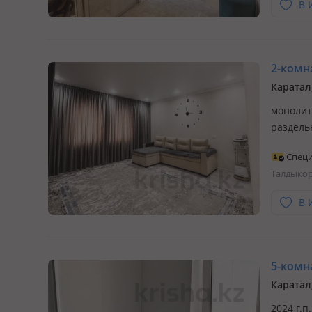
В 
2-комна
Каратал
монолитн
раздель
Специ
Талдыко
В 
5-комна
Каратал
2024 г.п