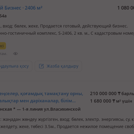
 Бизнес · 2406 м²
1 080 
54а
., вход: бөлек, жеке, Продается готовый, действующий бизнес.
нно-гостиничный комплекс, S-2406, 2 кв. м., С кадастровым ном
01011: 778. Земля в собственности S-5.387 кв. м с кадастровым
сі
01011. Здание постройки 1986 года, два этажа + подземное ( по
там.
ңдаулыға қосу
Жазба қалдыру
кеңселер, қоғамдық тамақтану орны,
210 000 000
₸
барл
лықтар мен дәріханалар, білім
1 680 000
₸
м² үшін
тары · 125 м²
нская * — 1-я линия ул.Власихинской
 жаңадан жөндеу жүргізген, вход: бөлек, электр. энергиясы, су, к
 желдету, жеке, төбесі 3.5м., Продается нежилое помещение сво
ния с готовой премиальной отделкой и возможностью момента