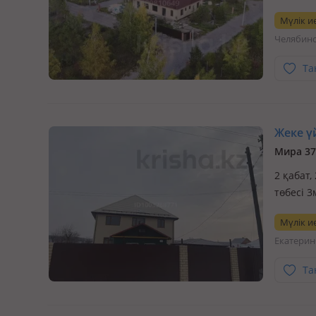
асфальт,
Мүлік ие
Челябин
Та
Жеке үй
Мира 37
2 қабат,
төбесі 3
всем дом
Мүлік ие
заасфал
Екатерин
Та