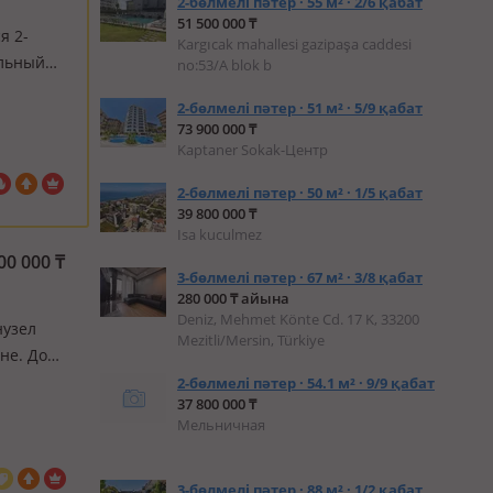
2-бөлмелі пәтер · 55 м² · 2/6 қабат
51 500 000 ₸
я 2-
Kargıcak mahallesi gazipaşa caddesi
альный
no:53/A blok b
 ремонт
2-бөлмелі пәтер · 51 м² · 5/9 қабат
чный…
73 900 000 ₸
Kaptaner Sokak-Центр
2-бөлмелі пәтер · 50 м² · 1/5 қабат
39 800 000 ₸
Isa kuculmez
00 000
₸
3-бөлмелі пәтер · 67 м² · 3/8 қабат
280 000 ₸ айына
Deniz, Mehmet Könte Cd. 17 K, 33200
нузел
Mezitli/Mersin, Türkiye
ане. Дoм
ый
2-бөлмелі пәтер · 54.1 м² · 9/9 қабат
37 800 000 ₸
ся
Мельничная
3-бөлмелі пәтер · 88 м² · 1/2 қабат