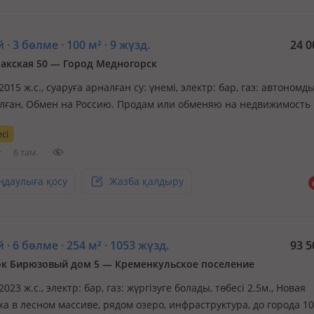
 · 3 бөлме · 100 м² · 9 жүзд.
24 0
акская 50 — Город Медногорск
 2015 ж.с., суаруға арналған су: үнемі, электр: бар, газ: автономд
лған, Обмен на Россию. Продам или обменяю на недвижимость
тивы, аато и др. в Актобе ДОМ агробизнесом отапливаемой теп
сі
роде Мдногорск (от Орска 60км) микрорайон Блявтамак с дейст
г
6 там.
ңдаулыға қосу
Жазба қалдыру
 · 6 бөлме · 254 м² · 1053 жүзд.
93 5
к Бирюзовый дом 5 — Кременкульское поселение
 2023 ж.с., электр: бар, газ: жүргізуге болады, төбесі 2.5м., Новая
а в лесном массиве, рядом озеро, инфраструктура, до города 10