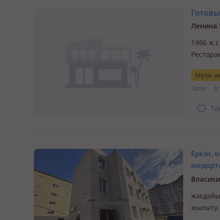
Готовый
Ленина 
1986 ж.с
Рестора
56:43:02
Мүлік ие
56:43:02
Орск
6 
Та
Еркін, 
медорта
орталық
Власихи
жағдайы:
жылыту,
назначе