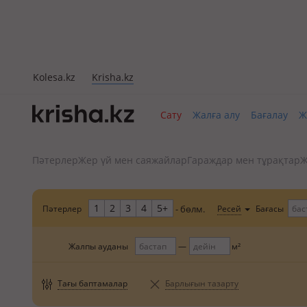
Kolesa.kz
Krisha.kz
Сату
Жалға алу
Бағалау
Ж
Пәтерлер
Жер үй мен саяжайлар
Гараждар мен тұрақтар
Ж
1
2
3
4
5+
Пәтерлер
Бағасы
Ресей
- бөлм.
Жалпы ауданы
м²
Тағы баптамалар
Барлығын тазарту