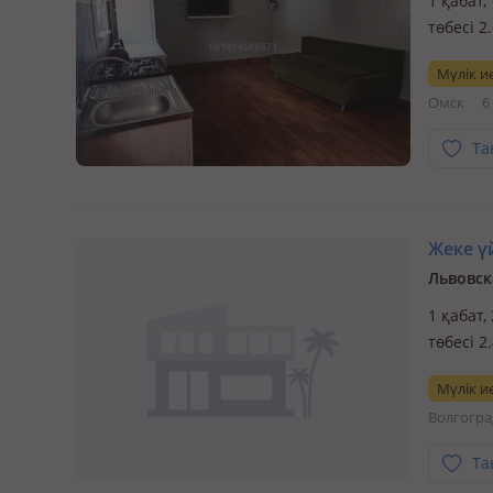
1 қабат,
төбесі 
гимназия
Мүлік ие
Омск
6
Та
Жеке үй
Львовск
1 қабат,
төбесі 2
остановк
Мүлік ие
географ
Волгогра
Та