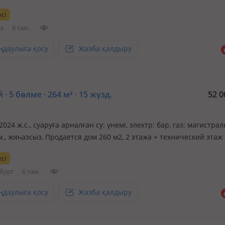
 рядом детский сад, школа
сі
ск
6 там.
ңдаулыға қосу
Жазба қалдыру
 · 5 бөлме · 264 м² · 15 жүзд.
52 0
 2024 ж.с., суаруға арналған су: үнемі, электр: бар, газ: магистрал
м., жиһазсыз, Продается дом 260 м2, 2 этажа + технический этаж
ом, высота тех этажа 1.85 метра, земельный участок 15 соток, 
сі
ьтирована 2024 г, въезд во двор тоже. Откатные ворота ши…
бург
6 там.
ңдаулыға қосу
Жазба қалдыру