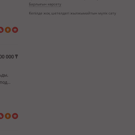
Барлығын көрсету
Кепілде жоқ шетелдегі жылжымайтын мүлік сату
00 000
₸
ьды,
 под
улица