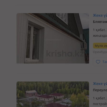
Жеке үй
Блявтам
1 қабат,
жиһазда
иные ак
Мүлік ие
газу го
Оренбур
Та
Жеке үй
Переуло
1 қабат,
постройк