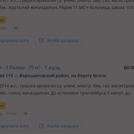
 1957 ж.с., суаруға арналған су: үнемі, электр: бар, газ: магистрал
2.6м., жартылай жиһаздалған, Рядом 11 МСЧ больница, школа 159
, садик, тк, почта рядом остановка и т.д
сі
 там.
ңдаулыға қосу
Жазба қалдыру
 · 3 бөлме · 75 м² · 7 жүзд.
60 0
ая 119 — Ворошиловский район, на берегу Волги.
 2014 ж.с., суаруға арналған су: үнемі, электр: бар, газ: магистрал
.4м., толық жиһаздалған, До остановки троллейбуса 5 минут, до
и скоростного трамвая 10 минут. до берега Волги 300 метров.
сі
ический центр города. вся инфраструктура в шаговой доступнос
д
6 там.
ңдаулыға қосу
Жазба қалдыру