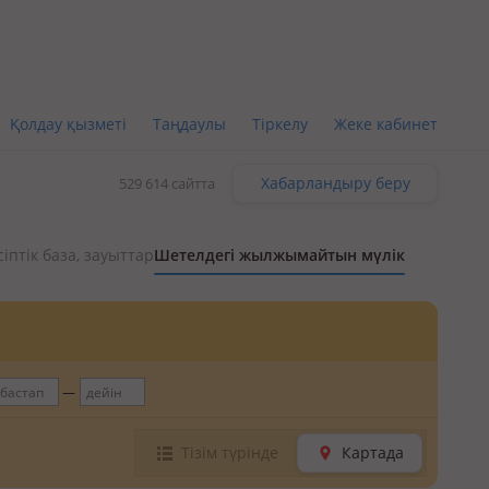
Қолдау қызметі
Таңдаулы
Тіркелу
Жеке кабинет
Хабарландыру беру
529 614 сайтта
іптік база, зауыттар
Шетелдегі жылжымайтын мүлік
Тізім түрінде
Картада