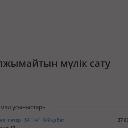
лжымайтын мүлік сату
мал ұсыныстары
лі пәтер · 54.1 м² · 9/9 қабат
37 8
чная 87