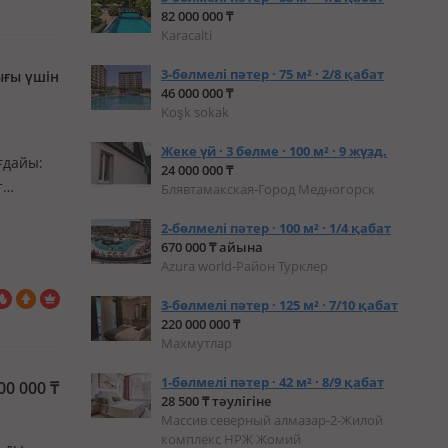
82 000 000 ₸
Karacalti
3-бөлмелі пәтер · 75 м² · 2/8 қабат
ығы үшін
46 000 000 ₸
Koşk sokak
Жеке үй · 3 бөлме · 100 м² · 9 жүзд.
ғдайы:
24 000 000 ₸
т
Блявтамакская-Город Медногорск
2-бөлмелі пәтер · 100 м² · 1/4 қабат
газ
670 000 ₸ айына
Azura world-Район Турклер
3-бөлмелі пәтер · 125 м² · 7/10 қабат
220 000 000 ₸
Махмутлар
1-бөлмелі пәтер · 42 м² · 8/9 қабат
00 000
₸
28 500 ₸ тәулігіне
Массив северный алмазар-2-Жилой
комплекс НРЖ Жомий