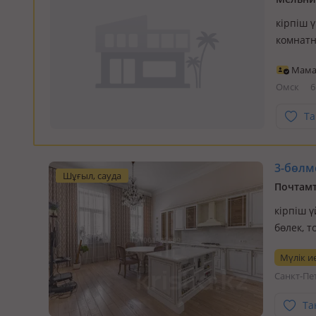
кірпіш ү
комнатн
вариант
Мам
и покуп
Омск
6
Та
3-бөлме
Шұғыл, сауда
Почтамт
кірпіш ү
бөлек, 
был пос
Мүлік ие
ремoнт 
Санкт-Пе
двухэта
Та