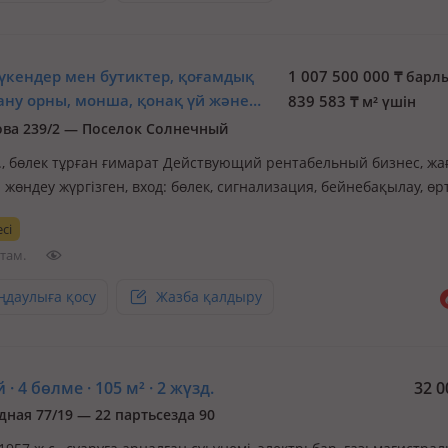
дүкендер мен бутиктер, қоғамдық
1 007 500 000
₸
барл
ану орны, монша, қонақ үй және
839 583
₸
м² үшін
 орындары · 1200 м²
ва 239/2 — Поселок Солнечный
с., бөлек тұрған ғимарат Действующий рентабельный бизнес, жа
жөндеу жүргізген, вход: бөлек, сигнализация, бейнебақылау, өр
зациясы, жеке, төбесі 3м., Электроснабжение МРСК Сибири
сі
бжение и водоотведение Водоканал Газоснабжение Межрегион 
 там.
нтерне…
ңдаулыға қосу
Жазба қалдыру
 · 4 бөлме · 105 м² · 2 жүзд.
32 0
дная 77/19 — 22 партьсезда 90