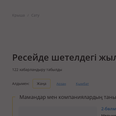
Крыша
Сату
/
Ресейде шетелдегі жы
122
хабарландыру табылды
Алдымен:
Жаңа
Арзан
Қымбат
Мамандар мен компаниялардың таны
2-бөлме
Мельни