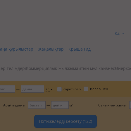
KZ
аңа құрылыстар
Жаңалықтар
Крыша Гид
ер телімдері
Коммерциялық жылжымайтын мүлік
Бизнес
Өнеркәс
иелерінен
тг
суреті бар
Асүй ауданы
Салынған жылы
м²
Нәтижелерді көрсету
(122)