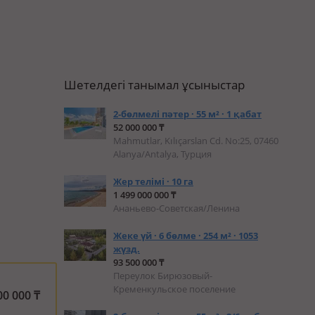
Шетелдегі танымал ұсыныстар
2-бөлмелі пәтер · 55 м² · 1 қабат
52 000 000 ₸
Mahmutlar, Kılıçarslan Cd. No:25, 07460
Alanya/Antalya, Турция
Жер телімі · 10 га
1 499 000 000 ₸
Ананьево-Советская/Ленина
Жеке үй · 6 бөлме · 254 м² · 1053
жүзд.
93 500 000 ₸
Переулок Бирюзовый-
Кременкульское поселение
00 000
₸