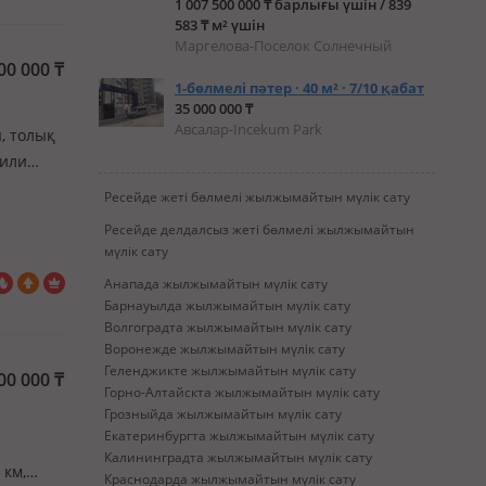
1 007 500 000 ₸ барлығы үшін / 839
583 ₸ м² үшін
Маргелова-Поселок Солнечный
00 000
₸
1-бөлмелі пәтер · 40 м² · 7/10 қабат
35 000 000 ₸
Авсалар-Incekum Park
ы, толық
 или
лицей на
Ресейде жеті бөлмелі жылжымайтын мүлік сату
вующ…
Ресейде делдалсыз жеті бөлмелі жылжымайтын
мүлік сату
Анапада жылжымайтын мүлік сату
Барнауылда жылжымайтын мүлік сату
Волгоградта жылжымайтын мүлік сату
Воронежде жылжымайтын мүлік сату
Геленджикте жылжымайтын мүлік сату
00 000
₸
Горно-Алтайскта жылжымайтын мүлік сату
Грозныйда жылжымайтын мүлік сату
Екатеринбургта жылжымайтын мүлік сату
Калининградта жылжымайтын мүлік сату
 км,
Краснодарда жылжымайтын мүлік сату