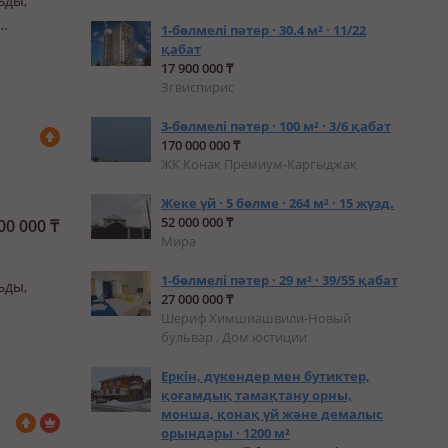
ьды,
1-бөлмелі пәтер · 30.4 м² · 11/22
қабат
17 900 000 ₸
Згвиспирис
3-бөлмелі пәтер · 100 м² · 3/6 қабат
170 000 000 ₸
ЖК Конак Премиум-Каргыджак
Жеке үй · 5 бөлме · 264 м² · 15 жүзд.
52 000 000 ₸
00 000
₸
Мира
1-бөлмелі пәтер · 29 м² · 39/55 қабат
ьды,
27 000 000 ₸
Шериф Химшиашвили-Новый
бульвар , Дом юстиции
ти. п…
Еркін, дүкендер мен бутиктер,
қоғамдық тамақтану орны,
монша, қонақ үй және демалыс
орындары · 1200 м²