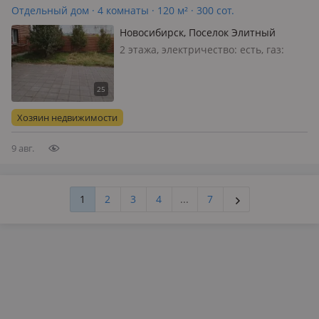
Отдельный дом · 4 комнаты · 120 м² · 300 сот.
Новосибирск, Поселок Элитный
2 этажа, электричество: есть, газ:
магистральный, без мебели,
Описание дома: • Два этажа из
сибита, обложенный сайдингом. •
Площадь: 120 квадратных метров
Хозяин недвижимости
(61+62 кв. м. ) . • Второй этаж: три
спаль…
9 авг.
1
2
3
4
...
7