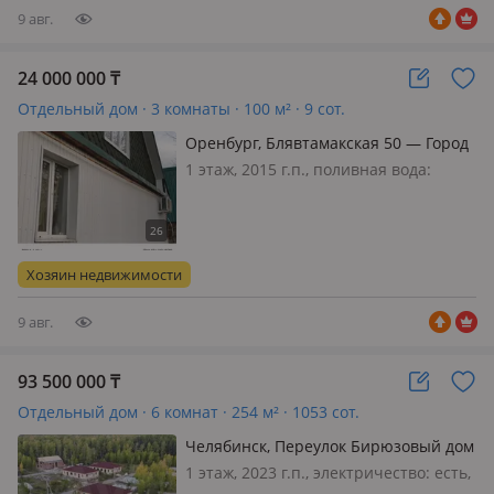
минут…
9 авг.
24 000 000
₸
Отдельный дом · 3 комнаты · 100 м² · 9 сот.
Оренбург, Блявтамакская 50 — Город
Медногорск
1 этаж, 2015 г.п., поливная вода:
постоянно, электричество: есть, газ:
автономный, меблирована
полностью, Обмен на Россию.
Продам или обменяю на
Хозяин недвижимости
недвижимость или иные активы, аато
и др. в Актобе ДОМ…
9 авг.
93 500 000
₸
Отдельный дом · 6 комнат · 254 м² · 1053 сот.
Челябинск, Переулок Бирюзовый дом
5 — Кременкульское поселение
1 этаж, 2023 г.п., электричество: есть,