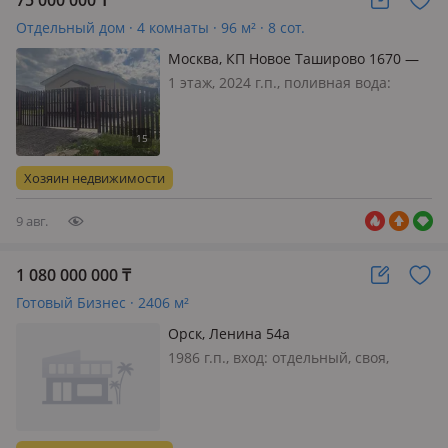
75 000 000
₸
Отдельный дом · 4 комнаты · 96 м² · 8 сот.
Москва, КП Новое Таширово 1670 —
Наро-Фоминский рн.
1 этаж, 2024 г.п., поливная вода:
постоянно, электричество: есть, газ:
нет, потолки 2.7м., Дом под ключ, 3
спальни гостевая комната
совмещена с кухонной зоной имеется
Хозяин недвижимости
электро отопление, канализ…
9 авг.
1 080 000 000
₸
Готовый Бизнес · 2406 м²
Орск, Ленина 54а
1986 г.п., вход: отдельный, своя,
Продается готовый, действующий
бизнес. Ресторанно-гостиничный
комплекс, S-2406, 2 кв. м., С
кадастровым номером 56:43:0201011: