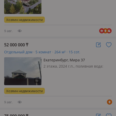
газ: можно подключить, потолки
2.5м., Новая постройка в лесном
массиве, рядом озеро,
инфраструктура, до города 10 км,
Хозяин недвижимости
асфальт, рядом детский сад, школа
9 авг.
52 000 000
₸
Отдельный дом · 5 комнат · 264 м² · 15 сот.
Екатеринбург, Мира 37
2 этажа, 2024 г.п., поливная вода:
постоянно, электричество: есть, газ:
магистральный, потолки 3м., без
мебели, Продается дом 260 м2, 2
этажа + технический этаж под всем
Хозяин недвижимости
домом, высота тех этажа 1.8…
9 авг.