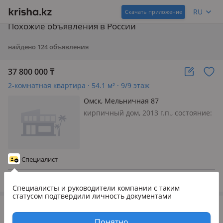
RU
Скачать приложение
Похожие объявления в России
найдено
124
объявления
37 800 000
₸
2-комнатная квартира · 54.1 м² · 9/9 этаж
Омск, Мельничная 87
кирпичный дом, 2013 г.п., состояние:
не новый, но аккуратный ремонт,
Продается 2-комнатная квартира в
новом кирпичном доме. ЗАЕЗЖАЙ И
ЖИВИ! Идеальный вариант для тех,
Специалист
кто ценит свое время и комфорт…
9 авг.
Специалисты и руководители компании
с таким
статусом подтвердили личность документами
35 000 000
₸
2-комнатная квартира · 58 м² · 1 этаж
Понятно