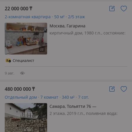
22 000 000
₸
2-комнатная квартира · 50 м² · 2/5 этаж
Москва, Гагарина
кирпичный дом, 1980 г.п., состояние:
не новый, но аккуратный ремонт,
санузел совмещенный, телефон:
отдельный, интернет ADSL,
Рассмотрим обмен на Алматы или
Специалист
Конаев
9 авг.
480 000 000
₸
Отдельный дом · 7 комнат · 340 м² · 7 сот.
Самара, Тольятти 76 —
Комсомольское шоссе
2 этажа, 2019 г.п., поливная вода:
постоянно, электричество: есть, газ:
магистральный, потолки 3м.,