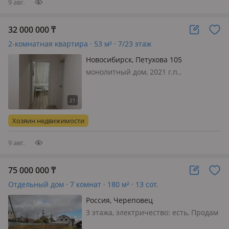
9 авг.
32 000 000
₸
2-комнатная квартира · 53 м² · 7/23 этаж
Новосибирск, Петухова 105
монолитный дом, 2021 г.п.,
состояние: свежий ремонт, потолки
2.7м., санузел раздельный,
меблирована полностью, Продаётся
уютная двухкомнатная квартира
Хозяин недвижимости
площадью 52 квадратных метров на
7 эта…
9 авг.
75 000 000
₸
Отдельный дом · 7 комнат · 180 м² · 13 сот.
Россия, Череповец
3 этажа, электричество: есть, Продам
или обменяю на квартиру в Алматы,