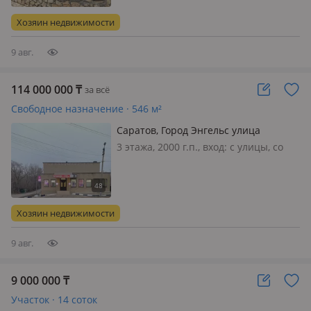
меблирована полностью,
Современный качественный дом в
Хозяин недвижимости
200 м. от водохранилища, в сосновом
лесу…
9 авг.
114 000 000
₸
за всё
Свободное назначение · 546 м²
Саратов, Город Энгельс улица
Маяковского 276А — Саратовская
3 этажа, 2000 г.п., вход: с улицы, со
область город Энгельс
двора, свет, вода, газ, отопление,
вентиляция, решетки на окнах,
сигнализация, видеонаблюдение,
круглосуточная охрана, пожарная
Хозяин недвижимости
сигнализация, своя, потолки 3.2м…
9 авг.
9 000 000
₸
Участок · 14 соток