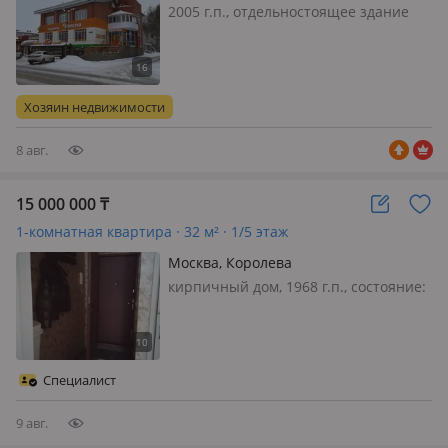
Солнечный
2005 г.п., отдельностоящее здание
Действующий рентабельный бизнес,
состояние: cвежий ремонт, вход:
отдельный, сигнализация,
видеонаблюдение, пожарная
Хозяин недвижимости
сигнализация, своя, потолки 3м.,
Электроснабжен…
8 авг.
15 000 000
₸
1-комнатная квартира · 32 м² · 1/5 этаж
Москва, Королева
кирпичный дом, 1968 г.п., состояние:
не новый, но аккуратный ремонт,
санузел раздельный, телефон:
отдельный, интернет ADSL,
Рассмотрим обмен на Алматы или
Специалист
Конаев
9 авг.