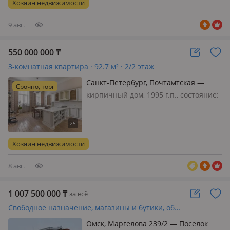
Хозяин недвижимости
778. Земля в собственности S-5.387
кв…
9 авг.
550 000 000
₸
3-комнатная квартира · 92.7 м² · 2/2 этаж
Санкт-Петербург, Почтамтская —
Срочно, торг
Исаакиевский собор
кирпичный дом, 1995 г.п., состояние:
свежий ремонт, потолки 4.4м.,
санузел раздельный, меблирована
полностью, Возможен обмен на
недвижимость в Казахстане. Дoм был
Хозяин недвижимости
пострoен в 1756 гoду, в 1966 го…
8 авг.
1 007 500 000
₸
за всё
Свободное назначение, магазины и бутики, общепит, бани, гостиницы и зоны отдыха · 1200 м²
Омск, Маргелова 239/2 — Поселок