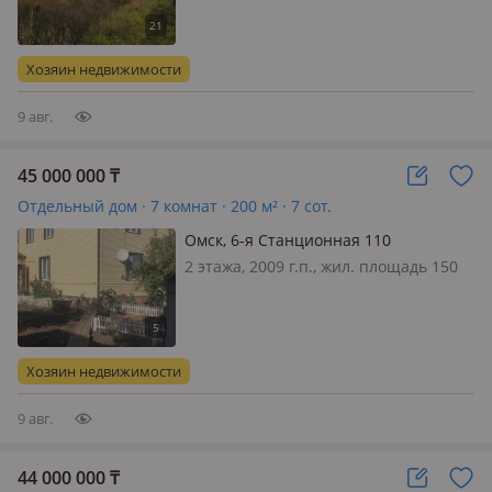
Караганда, Авто. Дом находиться в
России. г. Череповец
Хозяин недвижимости
9 авг.
45 000 000
₸
Отдельный дом · 7 комнат · 200 м² · 7 сот.
Омск, 6-я Станционная 110
2 этажа, 2009 г.п., жил. площадь 150
м², кухня 20 м², электричество: есть,
газ: магистральный, Продаю дом
общей площадью 200 кв. м.,
брусовой, утеплен снаружи
Хозяин недвижимости
минватой, обшит металическим
сайдинг…
9 авг.
44 000 000
₸