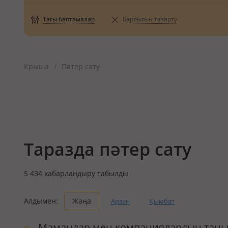
Тағы баптамалар
Барлығын тазарту
Крыша
Пәтер сату
/
Таразда пәтер сату
5 434
хабарландыру табылды
Алдымен:
Жаңа
Арзан
Қымбат
Мамандар мен компаниялардың таны