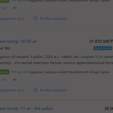
рылыс
ТҮК «Jambyl»
құрылыс салушы «Aulet Development Group Тараз»
то комфорт и безопасность для будущи…
 там.
ңдаулыға қосу
Жазба қалдыру
лі пәтер · 87.87 м²
31 870 449
₸
а 162
Бөліп төлеу
ұрғын үй кешені, 9 қабат, 2026 ж.с., төбесі 3м., санузел 2 с/т жән
 Jambyl - это жилой комплекс бизнес-класса, вдохновленный бог
й города Тараз, одного из древнейших городов Казахстана,
рылыс
ТҮК «Jambyl»
құрылыс салушы «Aulet Development Group Тараз»
ующего с VI века. Это комфорт и безопасность для будущи…
 там.
ңдаулыға қосу
Жазба қалдыру
лі пәтер · 71 м² · 4/4 қабат
38 0