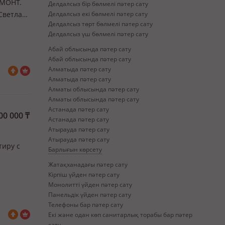
ЕМОНТ.
Делдалсыз бір бөлмелі пәтер сату
Светлая,
Делдалсыз екі бөлмелі пәтер сату
Делдалсыз төрт бөлмелі пәтер сату
Делдалсыз үш бөлмелі пәтер сату
Абай облысында пәтер сату
Абай облысында пәтер сату
Алматыда пәтер сату
Алматыда пәтер сату
Алматы облысында пәтер сату
Алматы облысында пәтер сату
Астанада пәтер сату
00 000
₸
Астанада пәтер сату
Атырауда пәтер сату
Атырауда пәтер сату
тиру с
Барлығын көрсету
Жатақханадағы пәтер сату
Кірпіш үйден пәтер сату
Монолитті үйден пәтер сату
Панельдік үйден пәтер сату
Телефоны бар пәтер сату
Екі және одан көп санитарлық торабы бар пәтер
сату