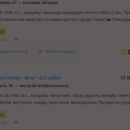
иева 47 — Конаева Айтиева
й, 1986 ж.с., жағдайы: жақында жөндеуден өткен, төбесі 2.8м., П
3-комнатная квартира в самом центре города Тараз! 🏡 Площадь:
: 4 из 4 🧱 Кирпичный дом Квартира с капитальным ремонтом,
сі
нным для себя с использованием качественных и дорогих мате
 там.
ңдаулыға қосу
Жазба қалдыру
лі пәтер · 48 м² · 4/5 қабат
15 0
ш/а. 36 — Ақсарай мейрамханасы
к үй, 1992 ж.с., жағдайы: жаңа емес, бірақ ұқыпты жөндеу, төбесі 
 бөлек, интернет сымды, жартылай жиһаздалған, Продается улу
тная квартира. Массив Карасу 36-дом. Без ремонта. Напротив
сі
а Аксарай.4-этаж из 5-ти
 там.