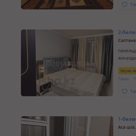
Та
2-бөлме
Салтана
панельді
жиһазда
Предлаг
Мүлік ие
еврорем
Тараз
7
готова к
Та
1-бөлме
Аса ш/а