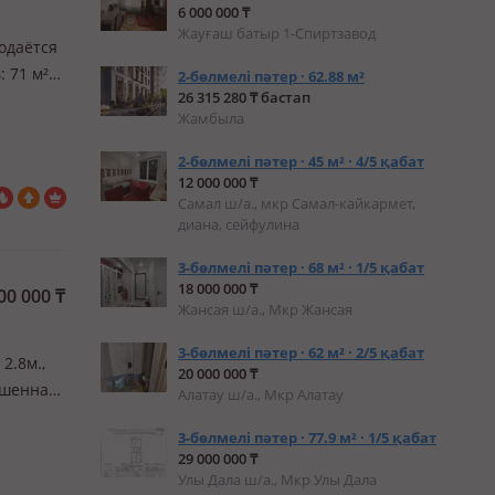
6 000 000 ₸
Жауғаш батыр 1-Спиртзавод
родаётся
 71 м²
2-бөлмелі пәтер · 62.88 м²
26 315 280 ₸ бастап
Жамбыла
риалов.
2-бөлмелі пәтер · 45 м² · 4/5 қабат
12 000 000 ₸
Самал ш/а., мкр Самал-кайкармет,
диана, сейфулина
3-бөлмелі пәтер · 68 м² · 1/5 қабат
18 000 000 ₸
00 000
₸
Жансая ш/а., Мкр Жансая
3-бөлмелі пәтер · 62 м² · 2/5 қабат
2.8м.,
20 000 000 ₸
дшенная
Алатау ш/а., Мкр Алатау
3-бөлмелі пәтер · 77.9 м² · 1/5 қабат
29 000 000 ₸
Улы Дала ш/а., Мкр Улы Дала