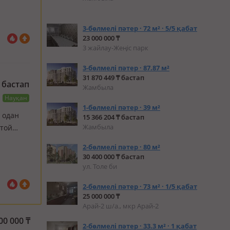
3-бөлмелі пәтер · 72 м² · 5/5 қабат
23 000 000 ₸
3 жайлау-Жеңіс парк
3-бөлмелі пәтер · 87.87 м²
31 870 449 ₸ бастап
бастап
Жамбыла
Науқан
1-бөлмелі пәтер · 39 м²
е одан
15 366 204 ₸ бастап
Жамбыла
атой
2-бөлмелі пәтер · 80 м²
30 400 000 ₸ бастап
ул. Толе би
2-бөлмелі пәтер · 73 м² · 1/5 қабат
25 000 000 ₸
Арай-2 ш/а., мкр Арай-2
00 000
₸
2-бөлмелі пәтер · 33.3 м² · 1 қабат