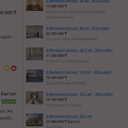
2-бөлмелі пәтер · 48 м² · 4/5 қабат
15 000 000 ₸
Қарасу ш/а., Мкр Карасу-Ақсарай
00 000
₸
мейрамханасы
4-бөлмелі пәтер · 84 м² · 2/5 қабат
,
32 500 000 ₸
родается
Аса ш/а., Мкр Аса-Кайкармет
ий,
2-бөлмелі пәтер · 42.7 м² · 5/5 қабат
к…
11 300 000 ₸
Жансая-За гастрономом
3-бөлмелі пәтер · 110 м² · 3/5 қабат
75 000 000 ₸
Дуримбетова-Айтиева
бастап
4-бөлмелі пәтер · 73.2 м² · 3/5 қабат
18 700 000 ₸
Науқан
Акбулак-Бокс сарай
ген, ЖК
2-бөлмелі пәтер · 62.1 м²
торией
25 988 850 ₸ бастап
 с VI
Жамбыла