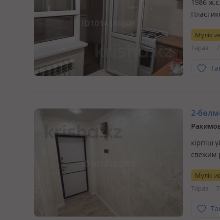
1986 ж.
Пластико
тёплая 
Мүлік ие
Тараз
7
Та
2-бөлме
Рахимов
кірпіш ү
свежим 
Мүлік ие
Тараз
7
Та