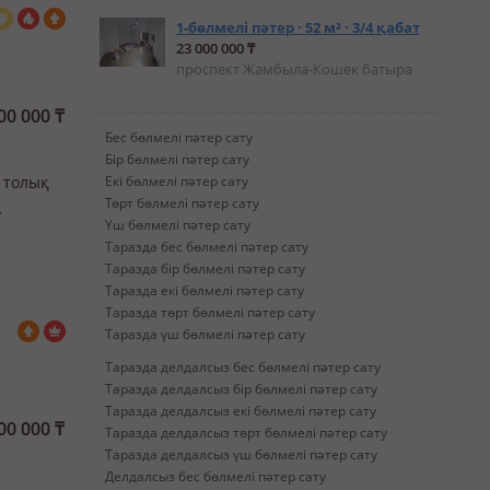
1-бөлмелі пәтер · 52 м² · 3/4 қабат
23 000 000 ₸
проспект Жамбыла-Кошек батыра
00 000
₸
Бес бөлмелі пәтер сату
Бір бөлмелі пәтер сату
, толық
Екі бөлмелі пәтер сату
Төрт бөлмелі пәтер сату
Үш бөлмелі пәтер сату
еменным
Таразда бес бөлмелі пәтер сату
ью
Таразда бір бөлмелі пәтер сату
Таразда екі бөлмелі пәтер сату
Таразда төрт бөлмелі пәтер сату
Таразда үш бөлмелі пәтер сату
Таразда делдалсыз бес бөлмелі пәтер сату
Таразда делдалсыз бір бөлмелі пәтер сату
Таразда делдалсыз екі бөлмелі пәтер сату
00 000
₸
Таразда делдалсыз төрт бөлмелі пәтер сату
Таразда делдалсыз үш бөлмелі пәтер сату
Делдалсыз бес бөлмелі пәтер сату