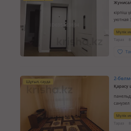
Жунисал
кірпіш ү
уютная 
🏢 Этаж
Мүлік ие
выполне
Тараз
8
Полно…
Та
2-бөлме
Шұғыл, сауда
Қарасу 
панельді
санузел
2-комна
Мүлік ие
ресторан
Тараз
8