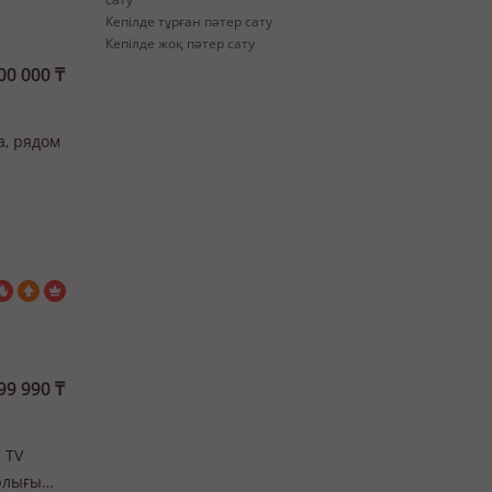
Кепілде тұрған пәтер сату
Кепілде жоқ пәтер сату
00 000
₸
а, рядом
99 990
₸
т TV
арлығы