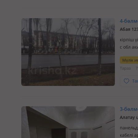
4-бөлме
Абая 12
кірпіш ү
с обл ак
Мүлік ие
Тараз
7
Та
3-бөлме
Алатау 
панельді
кабелі 