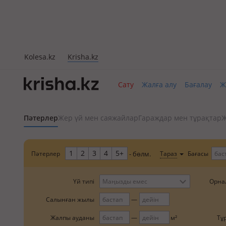
Kolesa.kz
Krisha.kz
Сату
Жалға алу
Бағалау
Ж
Пәтерлер
Жер үй мен саяжайлар
Гараждар мен тұрақтар
Ж
1
2
3
4
5+
Пәтерлер
Бағасы
Тараз
- бөлм.
Орна
Үй типі
Маңызды емес
Салынған жылы
Жалпы ауданы
Тұ
м²