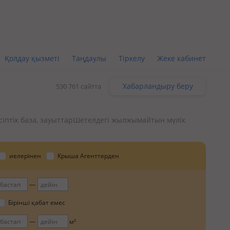
Қолдау қызметі
Таңдаулы
Тіркелу
Жеке кабинет
Хабарландыру беру
530 761 сайтта
іптік база, зауыттар
Шетелдегі жылжымайтын мүлік
иелерінен
Крыша Агенттерден
Бірінші қабат емес
м²