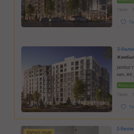
Жаңа құ
века. Э
Тараз
7
Та
3-бөлме
Жамбыл
Jambyl т
көп, ЖК
историе
Жаңа құ
существ
Тараз
7
Та
3-бөлме
Шұғыл, сауда