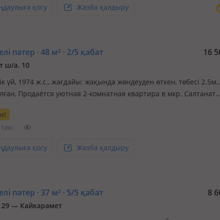
ңдаулыға қосу
Жазба қалдыру
лі пәтер · 48 м² · 2/5 қабат
16 5
т ш/а. 10
к үй, 1974 ж.с., жағдайы: жақында жөндеуден өткен, төбесі 2.5м.
лған, Продаётся уютная 2-комнатная квартира в мкр. Салтанат
аем вашему вниманию стильную 2-комнатную квартиру с совр
сі
онтом. После ремонта никто не проживал — квартира полност
 там.
 заселе…
ңдаулыға қосу
Жазба қалдыру
лі пәтер · 37 м² · 5/5 қабат
8 6
. 29 — Кайкарамет