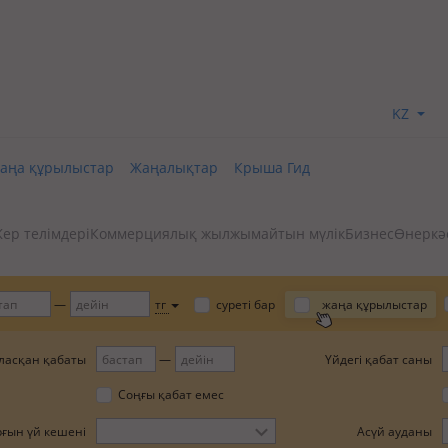
KZ
аңа құрылыстар
Жаңалықтар
Крыша Гид
ер телімдері
Коммерциялық жылжымайтын мүлік
Бизнес
Өнеркәс
тг
суреті бар
жаңа құрылыстар
ласқан қабаты
Үйдегі қабат саны
Соңғы қабат емес
рғын үй кешені
Асүй ауданы