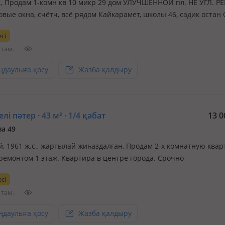
с., Продам 1-комн кв 10 микр 29 дом УЛУЧШЕННОЙ пл. НЕ УГЛ. Р
вые окна, счётч, всё рядом Кайкарамет, школы 46, садик остан 
уютная кв Өте жылы жарық үй
сі
 там.
ңдаулыға қосу
Жазба қалдыру
лі пәтер · 43 м² · 1/4 қабат
13 0
а 49
й, 1961 ж.с., жартылай жиһаздалған, Продам 2-х комнатную квар
ремонтом 1 этаж. Квартира в центре города. Срочно
сі
 там.
ңдаулыға қосу
Жазба қалдыру