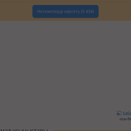
Нәтижелерді көрсету
(5 434)
Хаб
осы б
мал ұсыныстары