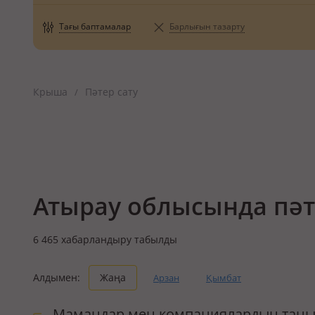
Тағы баптамалар
Барлығын тазарту
Крыша
Пәтер сату
/
Атырау облысында пәт
6 465
хабарландыру табылды
Алдымен:
Жаңа
Арзан
Қымбат
Мамандар мен компаниялардың таны