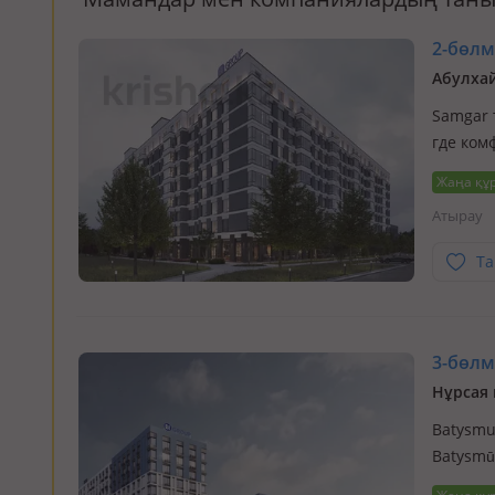
2-бөлме
Абулхай
Samgar т
где ком
совреме
Жаңа құ
Атырау
Та
3-бөлме
Нұрсая 
Batysmur
Batysmū
динамич