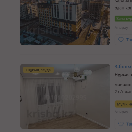
Sapa.4LI
одан кө
особое 
Жаңа құ
безопас
Атырау
Та
3-бөлме
Шұғыл, сауда
Нұрсая 
монолитт
2 с/т жә
🏡 Прод
Мүлік ие
Нурсая 
Атырау
Та