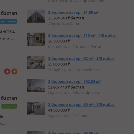
СМП 163 ш/а., Саттар Имашев
2-бөлмелі пәтер · 61.98 м²
бастап
35 204 640 ₸ бастап
ліп төлеу
Абулхайыр Хана
ранство,
5-бөлмелі пәтер · 110 м² · 4/5 қабат
иняет
36 500 000 ₸
Каспий ш/а., Сатпаева-Рубин
2-бөлмелі пәтер · 62 м² · 2/3 қабат
35 000 000 ₸
Жерұйық ш/а., Нарембаева
3-бөлмелі пәтер · 102.34 м²
52 807 440 ₸ бастап
Нұрсая ш/а., Абулхайр-хана
бастап
3-бөлмелі пәтер · 80 м² · 1/5 қабат
Науқан
41 500 000 ₸
Нұрсая ш/а., Ел Орда
ль
и
вас
3-бөлмелі пәтер · 96.08 м²