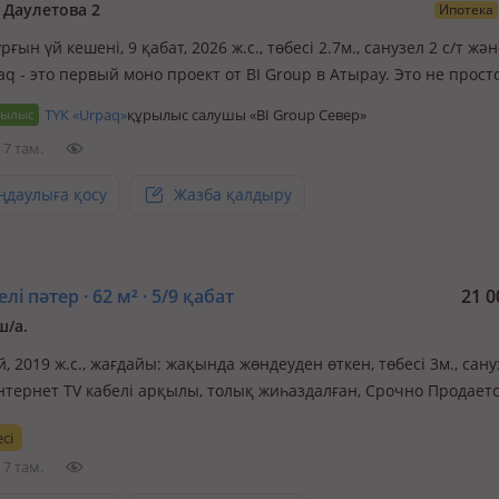
Даулетова 2
Ипотека
рғын үй кешені, 9 қабат, 2026 ж.с., төбесі 2.7м., санузел 2 с/т жә
aq - это первый моно проект от BI Group в Атырау. Это не прос
с, а гармоничное пространство, где идеально сочетаются удобн
рылыс
ТҮК «Urpaq»
құрылыс салушы «BI Group Север»
жение, развитая инфраструктура, стильн…
7 там.
ңдаулыға қосу
Жазба қалдыру
лі пәтер · 62 м² · 5/9 қабат
21 0
ш/а.
й, 2019 ж.с., жағдайы: жақында жөндеуден өткен, төбесі 3м., сану
интернет TV кабелі арқылы, толық жиһаздалған, Срочно Продаетс
 аренду не сдавалось, 1 хозяин, все удобства для проживания, лиф
сі
есть. вся мебель хорошего качества материал мдф, сделанный 
7 там.