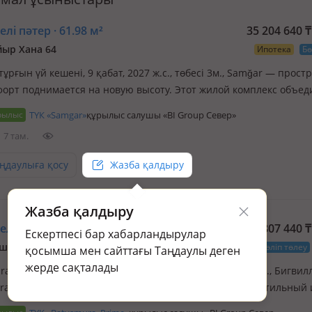
лі пәтер · 61.98 м²
35 204 640
₸
ыр Хана 64
Ипотека
Бө
ұрғын үй кешені, 9 қабат, 2027 ж.с., төбесі 3м., Samğar — прост
форт поднимается на новую высоту. Этот жилой комплекс объед
нную архитектуру и продуманную среду для жизни.
рылыс
ТҮК «Samgar»
құрылыс салушы «BI Group Север»
7 там.
ңдаулыға қосу
Жазба қалдыру
Жазба қалдыру
лі пәтер · 102.34 м²
52 807 440
₸
Ескертпесі бар хабарландырулар
ш/а., Абулхайр-хана 69/1
Ипотека
Бөліп төлеу
қосымша мен сайттағы Таңдаулы деген
жерде сақталады
a. Prime тұрғын үй кешені, 9 қабат, 2026 ж.с., төбесі 3м., Бигвил
ra - это новый архитектурный акцепт города Атырау, стильный 
ный снаружи и потрясающе удобный внутри. Мы создаем для 