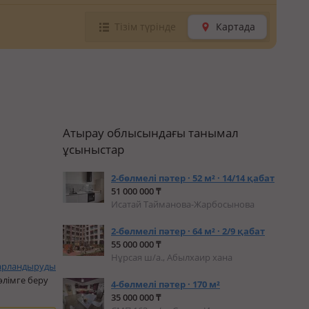
Тізім түрінде
Картада
Атырау облысындағы танымал
ұсыныстар
2-бөлмелі пәтер · 52 м² · 14/14 қабат
51 000 000 ₸
Исатай Тайманова-Жарбосынова
2-бөлмелі пәтер · 64 м² · 2/9 қабат
55 000 000 ₸
Нұрсая ш/а., Абылхаир хана
арландыруды
өлімге беру
4-бөлмелі пәтер · 170 м²
35 000 000 ₸