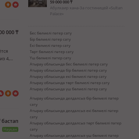
59 000 000 ₸
Абулхаир хана-За гостиницей «Sultan
Palace»
00 000
₸
Бес бөлмелі пәтер сату
Бір бөлмелі пәтер сату
Екі бөлмелі пәтер сату
ётся
Төрт бөлмелі пәтер сату
Үш бөлмелі пәтер сату
из 4,
Атырау облысында бес бөлмелі пәтер сату
ебя, с
Атырау облысында бір бөлмелі пәтер сату
ен…
Атырау облысында екі бөлмелі пәтер сату
Атырау облысында төрт бөлмелі пәтер сату
Атырау облысында үш бөлмелі пәтер сату
Атырау облысында делдалсыз бір бөлмелі пәтер
сату
Атырау облысында делдалсыз екі бөлмелі пәтер
сату
₸
бастап
Атырау облысында делдалсыз төрт бөлмелі пәтер
Науқан
сату
Атырау облысында делдалсыз үш бөлмелі пәтер