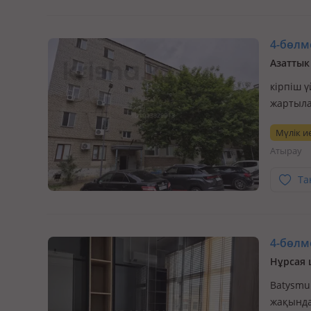
4-бөлме
Азаттык
кірпіш ү
жартыла
успел м
Мүлік ие
Атырау
Та
4-бөлме
Нұрсая 
Batysmur
жақында 