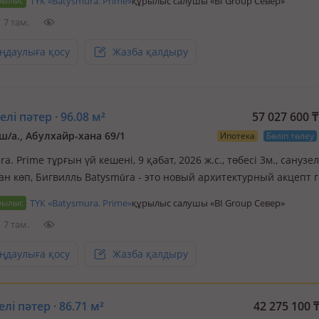
рылыс
ТҮК «Batysmura. Prime»
құрылыс салушы «BI Group Север»
 городе – это новый концепт проживания на большой благоустр
7 там.
ңдаулыға қосу
Жазба қалдыру
лі пәтер · 96.08 м²
57 027 600
₸
ш/а., Абулхайр-хана 69/1
Ипотека
Бөліп төлеу
a. Prime тұрғын үй кешені, 9 қабат, 2026 ж.с., төбесі 3м., санузел
ан көп, Бигвилль Batysmūra - это новый архитектурный акцепт 
 стильный и динамичный снаружи и потрясающе удобный внут
рылыс
ТҮК «Batysmura. Prime»
құрылыс салушы «BI Group Север»
 для вас город в городе – это новый концепт прожива…
7 там.
ңдаулыға қосу
Жазба қалдыру
лі пәтер · 86.71 м²
42 275 100