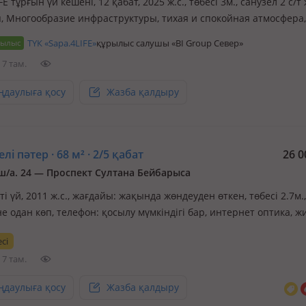
FE тұрғын үй кешені, 12 қабат, 2025 ж.с., төбесі 3м., санузел 2 с/т
п, Многообразие инфраструктуры, тихая и спокойная атмосфера,
ощущение простора, надежность, качество, высокий уровень сер
рылыс
ТҮК «Sapa.4LIFE»
құрылыс салушы «BI Group Север»
ность – все это формирует самодостаточную экосисте…
7 там.
ңдаулыға қосу
Жазба қалдыру
лі пәтер · 68 м² · 2/5 қабат
26 0
ш/а. 24 — Проспект Султана Бейбарыса
і үй, 2011 ж.с., жағдайы: жақында жөндеуден өткен, төбесі 2.7м.
не одан көп, телефон: қосылу мүмкіндігі бар, интернет оптика, ж
ается полноценная 3-комнатная квартира в развитом микрорай
сі
 📐 Площадь: 70 м² 🏢 Этаж: 2 🔄 Планировка: распашонка 🌇 2 
7 там.
ңдаулыға қосу
Жазба қалдыру