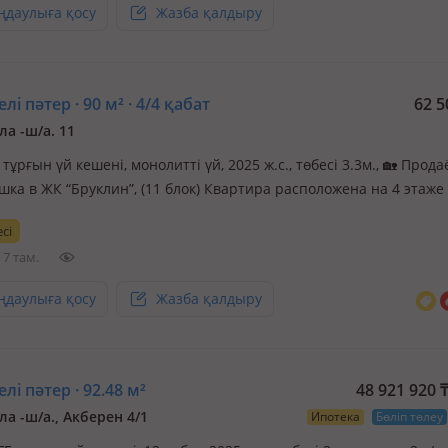
ңдаулыға қосу
Жазба қалдыру
лі пәтер · 90 м² · 4/4 қабат
62 5
ла -ш/а. 11
 тұрғын үй кешені, монолитті үй, 2025 ж.с., төбесі 3.3м., 🏡 Прода
ка в ЖК “Бруклин”, (11 блок) Квартира расположена на 4 этаже 
 90 кв. м Ремонт в стиле мягкого минимализма - выполнен для с
сі
ем к каждой детали. Использовались дорогостоящие и качеств
7 там.
ңдаулыға қосу
Жазба қалдыру
лі пәтер · 92.48 м²
48 921 920
ла -ш/а., Акберен 4/1
Ипотека
Бөліп төлеу