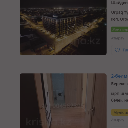
Шайден 
Urpaq тұ
көп, Urp
комплек
Жаңа құ
располо
Атырау
Та
2-бөлме
Береке 
кірпіш ү
бөлек, 
кв, кв в
Мүлік ие
камера 
Атырау