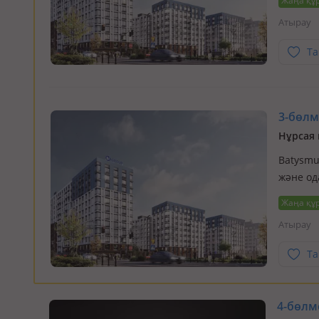
Жаңа құ
город в
Атырау
Та
3-бөлме
Нұрсая 
Batysmur
және од
Атырау,
Жаңа құ
создаем
Атырау
Та
4-бөлме