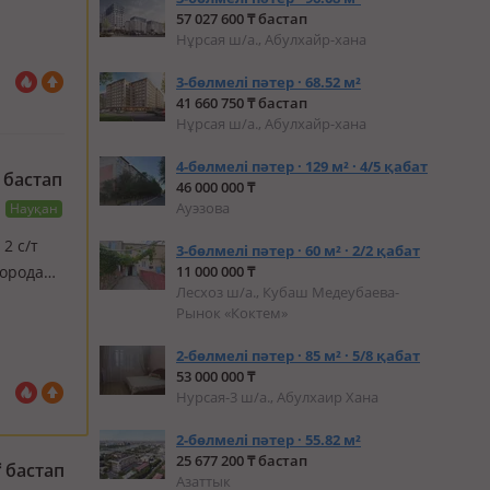
оенн…
57 027 600 ₸ бастап
Нұрсая ш/а., Абулхайр-хана
3-бөлмелі пәтер · 68.52 м²
41 660 750 ₸ бастап
Нұрсая ш/а., Абулхайр-хана
4-бөлмелі пәтер · 129 м² · 4/5 қабат
бастап
46 000 000 ₸
Ауэзова
Науқан
 2 с/т
3-бөлмелі пәтер · 60 м² · 2/2 қабат
города
11 000 000 ₸
Лесхоз ш/а., Кубаш Медеубаева-
ри. Мы
Рынок «Коктем»
2-бөлмелі пәтер · 85 м² · 5/8 қабат
53 000 000 ₸
Нурсая-3 ш/а., Абулхаир Хана
2-бөлмелі пәтер · 55.82 м²
25 677 200 ₸ бастап
₸
бастап
Азаттык