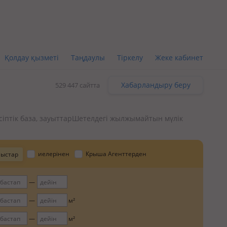
Қолдау қызметі
Таңдаулы
Тіркелу
Жеке кабинет
Хабарландыру беру
529 447 сайтта
іптік база, зауыттар
Шетелдегі жылжымайтын мүлік
иелерінен
Крыша Агенттерден
лыстар
м²
м²