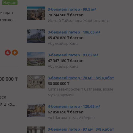
Науқан
3-бөлмелі пәтер · 99.5 м²
не одан
70 744 500 ₸ бастап
то жилой
Исатай Тайманова-Жарбосынова
ое
3-бөлмелі пәтер · 106.63 м²
65 470 820 ₸ бастап
Абулхайыр Хана
3-бөлмелі пәтер · 93.02 м²
47 347 180 ₸ бастап
Абулхайыр Хана
3-бөлмелі пәтер · 70 м² · 8/9 қабат
00 000
₸
30 000 000 ₸
Сатпаева-проспект Сатпаева, возле
муз академии
зел
я 2 ком
4-бөлмелі пәтер · 120.65 м²
т,
62 858 650 ₸ бастап
Ақ Шағала -ш/а., Акберен
п…
3-бөлмелі пәтер · 97 м² · 3/8 қабат