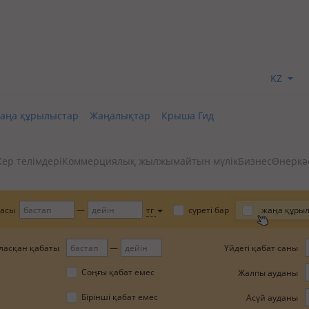
KZ
аңа құрылыстар
Жаңалықтар
Крыша Гид
ер телімдері
Коммерциялық жылжымайтын мүлік
Бизнес
Өнеркәс
ғасы
тг
суреті бар
жаңа құры
ласқан қабаты
Үйдегі қабат саны
Соңғы қабат емес
Жалпы ауданы
Бірінші қабат емес
Асүй ауданы