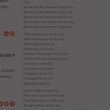
 және
сату
 уют,
Делдалсыз бес бөлмелі пәтер сату
Делдалсыз бір бөлмелі пәтер сату
виса,
Делдалсыз екі бөлмелі пәтер сату
Делдалсыз төрт бөлмелі пәтер сату
Делдалсыз үш бөлмелі пәтер сату
Абай облысында пәтер сату
Абай облысында пәтер сату
Алматыда пәтер сату
Алматыда пәтер сату
Алматы облысында пәтер сату
00 000
₸
Алматы облысында пәтер сату
Астанада пәтер сату
Астанада пәтер сату
, санузел
Атырауда пәтер сату
иһазсыз,
Атырауда пәтер сату
оне
Барлығын көрсету
балко…
Кірпіш үйден пәтер сату
Монолитті үйден пәтер сату
Панельдік үйден пәтер сату
Телефоны бар пәтер сату