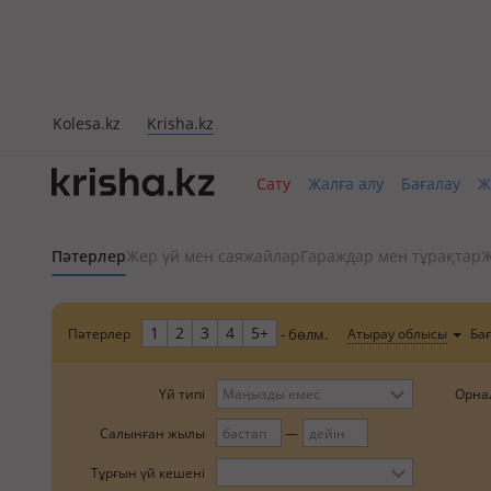
Kolesa.kz
Krisha.kz
Сату
Жалға алу
Бағалау
Ж
Пәтерлер
Жер үй мен саяжайлар
Гараждар мен тұрақтар
Ж
1
2
3
4
5+
Пәтерлер
Ба
Атырау облысы
- бөлм.
Орна
Үй типі
Маңызды емес
Салынған жылы
Тұрғын үй кешені