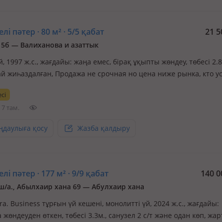
лі пәтер · 80 м² · 5/5 қабат
21 5
 5б — Валиханова и азаттык
й, 1997 ж.с., жағдайы: жаңа емес, бірақ ұқыпты жөндеу, төбесі 2.8
й жиһаздалған, Продажа не срочная но цена ниже рынка, кто ус
ожно отбасы
сі
7 там.
ңдаулыға қосу
Жазба қалдыру
лі пәтер · 177 м² · 9/9 қабат
140 0
ш/а., Абылхаир хана 69 — Абулхаир хана
a. Business тұрғын үй кешені, монолитті үй, 2024 ж.с., жағдайы:
жөндеуден өткен, төбесі 3.3м., санузел 2 с/т және одан көп, жа