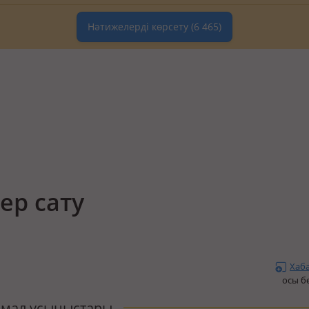
Нәтижелерді көрсету
(6 465)
ер сату
Хаб
осы б
мал ұсыныстары