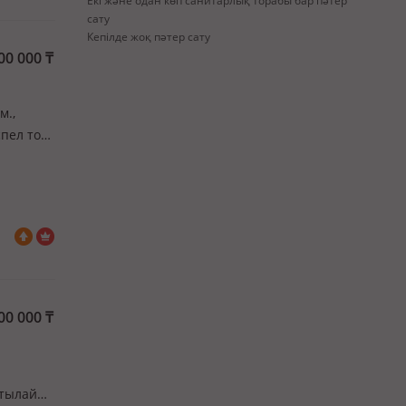
Екі және одан көп санитарлық торабы бар пәтер
сату
Кепілде жоқ пәтер сату
00 000
₸
м.,
пел тот
00 000
₸
ртылай